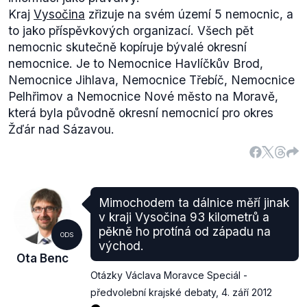
Kraj
Vysočina
zřizuje na svém území 5 nemocnic, a
to jako příspěvkových organizací. Všech pět
nemocnic skutečně kopíruje bývalé okresní
nemocnice. Je to Nemocnice Havlíčkův Brod,
Nemocnice Jihlava, Nemocnice Třebíč, Nemocnice
Pelhřimov a Nemocnice Nové město na Moravě,
která byla původně okresní nemocnicí pro okres
Žďár nad Sázavou.
Mimochodem ta dálnice měří jinak
v kraji Vysočina 93 kilometrů a
pěkně ho protíná od západu na
ODS
východ.
Ota Benc
Otázky Václava Moravce Speciál -
předvolební krajské debaty
,
4. září 2012