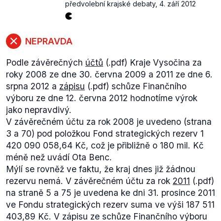
předvolební krajské debaty
,
4. září 2012
NEPRAVDA
Podle závěrečných
účtů
(.pdf) Kraje Vysočina za
roky 2008 ze dne 30. června 2009 a 2011 ze dne 6.
srpna 2012 a
zápisu
(.pdf) schůze Finančního
výboru ze dne 12. června 2012 hodnotíme výrok
jako nepravdivý.
V závěrečném účtu za rok 2008 je uvedeno (strana
3 a 70) pod položkou Fond strategických rezerv 1
420 090 058,64 Kč, což je přibližně o 180 mil. Kč
méně než uvádí Ota Benc.
Mýlí se rovněž ve faktu, že kraj dnes již žádnou
rezervu nemá. V závěrečném účtu za rok
2011
(.pdf)
na straně 5 a 75 je uvedena ke dni 31. prosince 2011
ve Fondu strategických rezerv suma ve výši 187 511
403,89 Kč. V zápisu ze schůze Finančního výboru