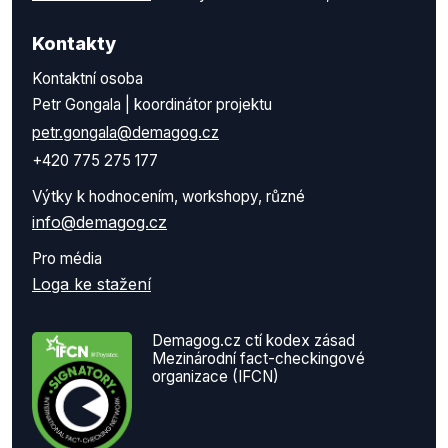
Kontakty
Kontaktní osoba
Petr Gongala | koordinátor projektu
petr.gongala@demagog.cz
+420 775 275 177
Výtky k hodnocením, workshopy, různé
info@demagog.cz
Pro média
Loga ke stažení
Demagog.cz ctí kodex zásad
Mezinárodní fact-checkingové
organizace (IFCN)