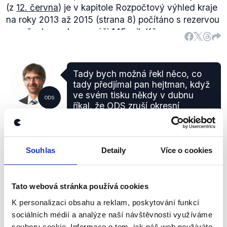
(z
12. června
) je v kapitole Rozpočtový výhled kraje
na roky 2013 až 2015 (strana 8) počítáno s rezervou
pro všechny roky ve výši 145 mil. Kč.
Tady bych možná řekl něco, co
tady předjímal pan hejtman, když
ve svém tisku někdy v dubnu
ODS
říkal, že ODS zruší okresní
Ota Benc
nemocnice, takto se jasně
vyslovil.
Otázky Václava Moravce Speciál -
Souhlas
Detaily
Více o cookies
předvolební krajské debaty
,
4. září 2012
Tato webová stránka používá cookies
PRAVDA
K personalizaci obsahu a reklam, poskytování funkcí
sociálních médií a analýze naší návštěvnosti využíváme
Naše Vysočina
(.pdf)
- Občasník krajské organizace
soubory cookie. Informace o tom, jak náš web používáte,