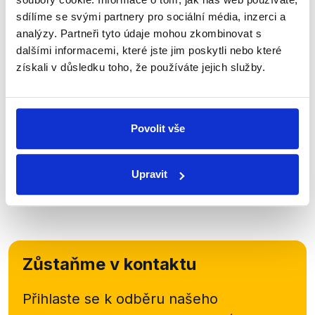
České strany sociálně demokratické
(číslo 1/2012 -
sdílíme se svými partnery pro sociální média, inzerci a
str. 2) v části
Je to vaše zdraví
obsahuje text
analýzy. Partneři tyto údaje mohou zkombinovat s
hejtmana kraje Běhounka, kde se skutečně píše o
dalšími informacemi, které jste jim poskytli nebo které
ODS, že chce
postupně rušit okresní nemocnice.
získali v důsledku toho, že používáte jejich služby.
Výrok Oty Bence je tak pravdivý, neboť stranický
tisk ČSSD obsahuje slova hejtmana kraje, který
podobnou formulaci použil.
Povolit vše
Upravit
Zůstaňme v kontaktu
Přihlaste se k odběru našeho