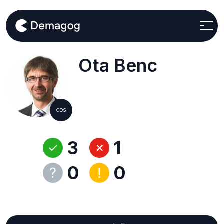
Ota Benc
ODS
3
1
0
0