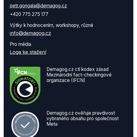
petr.gongala@demagog.cz
+420 775 275 177
Výtky k hodnocením, workshopy, různé
info@demagog.cz
Pro média
Loga ke stažení
Demagog.cz ctí kodex zásad
Mezinárodní fact-checkingové
organizace (IFCN)
Demagog.cz ověřuje pravdivost
vybraného obsahu pro společnost
Meta