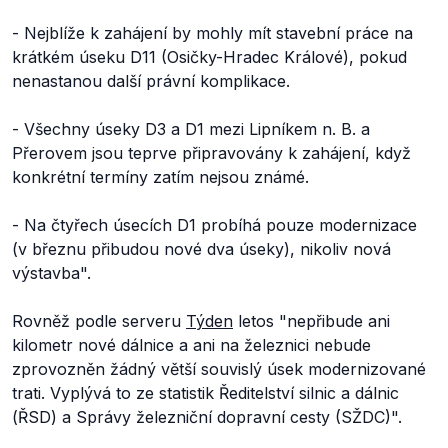
- Nejblíže k zahájení by mohly mít stavební práce na
krátkém úseku D11 (Osičky-Hradec Králové), pokud
nenastanou další právní komplikace.
- Všechny úseky D3 a D1 mezi Lipníkem n. B. a
Přerovem jsou teprve připravovány k zahájení, když
konkrétní termíny zatím nejsou známé.
- Na čtyřech úsecích D1 probíhá pouze modernizace
(v březnu přibudou nové dva úseky), nikoliv nová
výstavba
".
Rovněž podle serveru
Týden
letos
"nepřibude ani
kilometr nové dálnice a ani na železnici nebude
zprovozněn žádný větší souvislý úsek modernizované
trati. Vyplývá to ze statistik Ředitelství silnic a dálnic
(ŘSD) a Správy železniční dopravní cesty (SŽDC)".