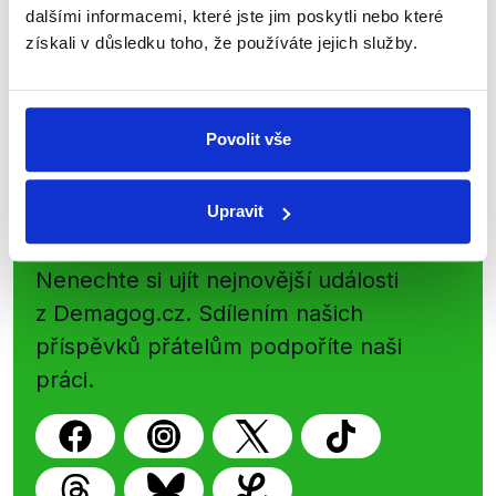
přehled o tom, jaké dezinformace a
dalšími informacemi, které jste jim poskytli nebo které
získali v důsledku toho, že používáte jejich služby.
nepravdy se zrovna v Česku šíří.
Newsletter
WhatsApp
Povolit vše
Upravit
Sociální sítě
Nenechte si ujít nejnovější události
z Demagog.cz. Sdílením našich
příspěvků přátelům podpoříte naši
práci.