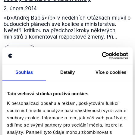
2. února 2014
<b>Andrej Babiš</b> v nedělních Otázkách mluvil o
budoucích plánech své koalice a ministerstva.
Nešetřil kritikou na předchozí kroky některých
ministrů a komentoval rozpočtové změny. Při...
Číst dál
Souhlas
Detaily
Více o cookies
Zůstaňme v kontaktu
Přihlaste se k odběru našeho
Tato webová stránka používá cookies
newsletteru nebo
whatsappového
K personalizaci obsahu a reklam, poskytování funkcí
sociálních médií a analýze naší návštěvnosti využíváme
kanálu, kde pravidelně přinášíme
soubory cookie. Informace o tom, jak náš web používáte,
shrnutí nejzajímavějších článků a analýz.
sdílíme se svými partnery pro sociální média, inzerci a
Začněte nás odebírat, a mějte tak
analýzy. Partneři tyto údaje mohou zkombinovat s