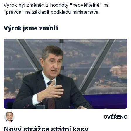
Výrok byl změněn z hodnoty "neověřitelné" na
"pravda" na základě podkladů ministerstva.
Výrok jsme zmínili
OVĚŘENO
Nový strážce státní kasy