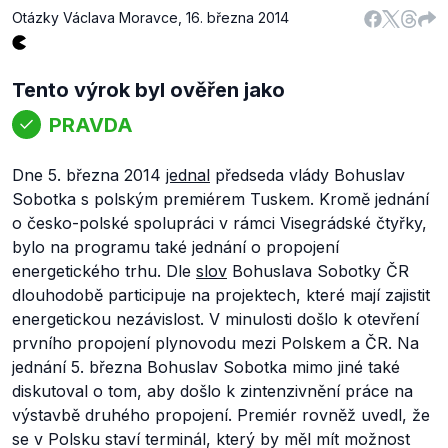
Otázky Václava Moravce
,
16. března 2014
Tento výrok byl ověřen jako
PRAVDA
Dne 5. března 2014
jednal
předseda vlády Bohuslav
Sobotka s polským premiérem Tuskem. Kromě jednání
o česko-polské spolupráci v rámci Visegrádské čtyřky,
bylo na programu také jednání o propojení
energetického trhu. Dle
slov
Bohuslava Sobotky ČR
dlouhodobě participuje na projektech, které mají zajistit
energetickou nezávislost. V minulosti došlo k otevření
prvního propojení plynovodu mezi Polskem a ČR. Na
jednání 5. března Bohuslav Sobotka mimo jiné také
diskutoval o tom, aby došlo k zintenzivnění práce na
výstavbě druhého propojení. Premiér rovněž uvedl, že
se v Polsku staví terminál, který by měl mít možnost