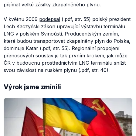
přijímat velké zásilky zkapalněného plynu.
V květnu 2009
podepsal
(.pdf, str. 55) polský prezident
Lech Kaczyński zákon upravující výstavbu terminálu
LNG v polském
Svinoústí
. Producentským zemím,
které budou transportovat zkapalněný plyn do Polska,
dominuje Katar (.pdf, str. 55). Regionální propojení
přenosových soustav je tak prvním krokem, jak může
ČR v budoucnu prostřednictvím LNG terminálu snížit
svou závislost na ruském plynu (.pdf, str. 40).
Výrok jsme zmínili