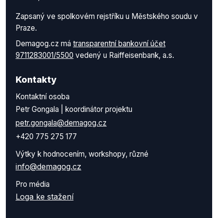
Zapsaný ve spolkovém rejstříku u Městského soudu v
Praze.
Demagog.cz má
transparentní bankovní účet
9711283001/5500
vedený u Raiffeisenbank, a.s.
Kontakty
Kontaktní osoba
Petr Gongala | koordinátor projektu
petr.gongala@demagog.cz
+420 775 275 177
Výtky k hodnocením, workshopy, různé
info@demagog.cz
Pro média
Loga ke stažení