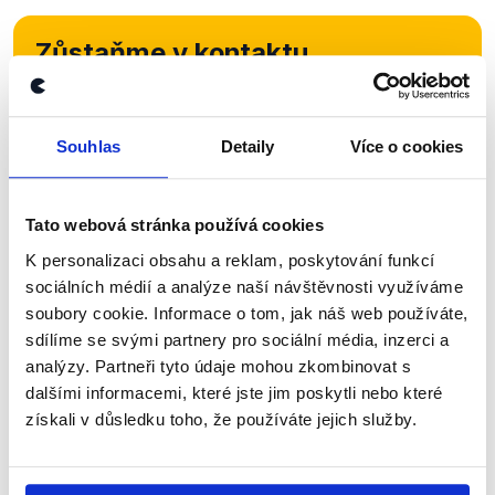
Zůstaňme v kontaktu
Přihlaste se k odběru našeho
newsletteru nebo
whatsappového
Souhlas
Detaily
Více o cookies
kanálu, kde pravidelně přinášíme
shrnutí nejzajímavějších článků a analýz.
Tato webová stránka používá cookies
Začněte nás odebírat, a mějte tak
K personalizaci obsahu a reklam, poskytování funkcí
přehled o tom, jaké dezinformace a
sociálních médií a analýze naší návštěvnosti využíváme
nepravdy se zrovna v Česku šíří.
soubory cookie. Informace o tom, jak náš web používáte,
sdílíme se svými partnery pro sociální média, inzerci a
analýzy. Partneři tyto údaje mohou zkombinovat s
Newsletter
WhatsApp
dalšími informacemi, které jste jim poskytli nebo které
získali v důsledku toho, že používáte jejich služby.
Sociální sítě