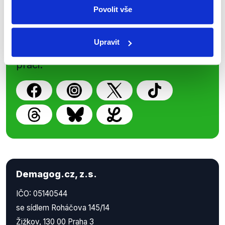
Povolit vše
Nenechte si ujít nejnovější události
z Demagog.cz. Sdílením našich
Upravit
příspěvků přátelům podpoříte naši
práci.
Demagog.cz, z.s.
IČO: 05140544
se sídlem Roháčova 145/14
Žižkov, 130 00 Praha 3