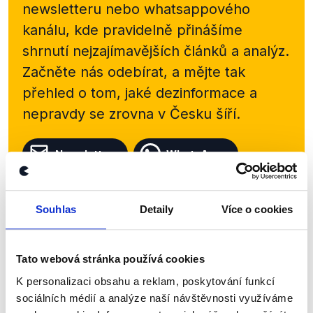
newsletteru nebo
whatsappového
kanálu, kde pravidelně přinášíme
shrnutí nejzajímavějších článků a analýz.
Začněte nás odebírat, a mějte tak
přehled o tom, jaké dezinformace a
nepravdy se zrovna v Česku šíří.
Newsletter
WhatsApp
Souhlas
Detaily
Více o cookies
Sociální sítě
Nenechte si ujít nejnovější události
Tato webová stránka používá cookies
z Demagog.cz. Sdílením našich
K personalizaci obsahu a reklam, poskytování funkcí
sociálních médií a analýze naší návštěvnosti využíváme
příspěvků přátelům podpoříte naši