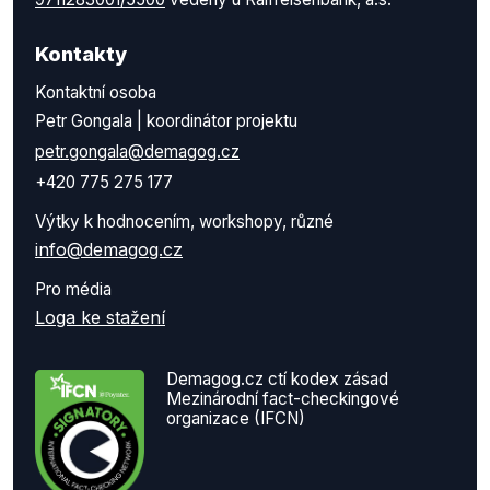
Kontakty
Kontaktní osoba
Petr Gongala | koordinátor projektu
petr.gongala@demagog.cz
+420 775 275 177
Výtky k hodnocením, workshopy, různé
info@demagog.cz
Pro média
Loga ke stažení
Demagog.cz ctí kodex zásad
Mezinárodní fact-checkingové
organizace (IFCN)