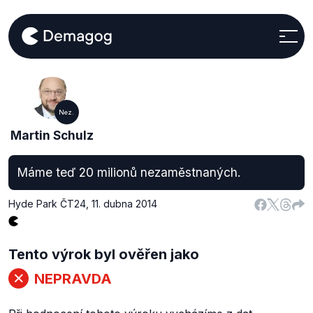
Nez.
Martin Schulz
Máme teď 20 milionů nezaměstnaných.
Hyde Park ČT24
,
11. dubna 2014
Tento výrok byl ověřen jako
NEPRAVDA