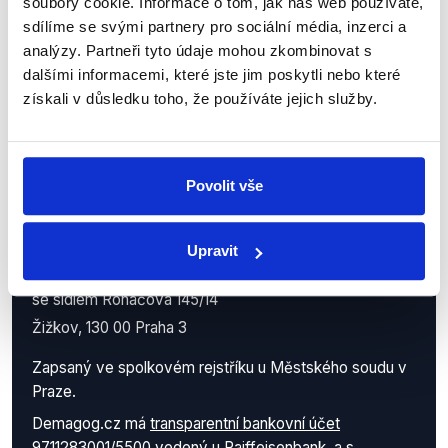
soubory cookie. Informace o tom, jak náš web používáte,
práci.
sdílíme se svými partnery pro sociální média, inzerci a
analýzy. Partneři tyto údaje mohou zkombinovat s
dalšími informacemi, které jste jim poskytli nebo které
získali v důsledku toho, že používáte jejich služby.
Povolit vše
Demagog.cz, z.s.
Upravit
IČO: 05140544
se sídlem Roháčova 145/14
Žižkov, 130 00 Praha 3
Zapsaný ve spolkovém rejstříku u Městského soudu v
Praze.
Demagog.cz má
transparentní bankovní účet
9711283001/5500
vedený u Raiffeisenbank, a.s.