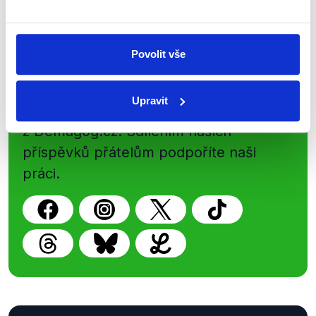
Newsletter
WhatsApp
Povolit vše
Sociální sítě
Upravit
Nenechte si ujít nejnovější události
z Demagog.cz. Sdílením našich
příspěvků přátelům podpoříte naši
práci.