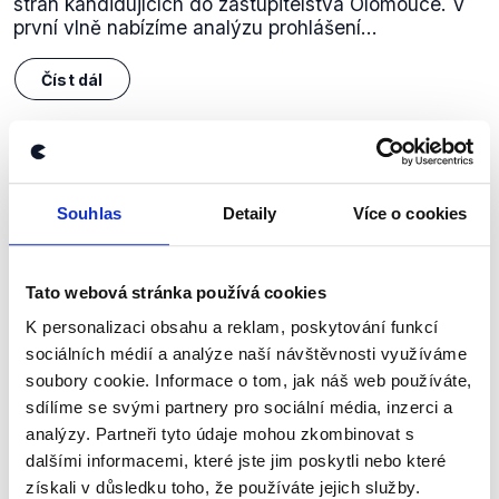
stran kandidujících do zastupitelstva Olomouce. V
první vlně nabízíme analýzu prohlášení...
Číst dál
Zůstaňme v kontaktu
Souhlas
Detaily
Více o cookies
Přihlaste se k odběru našeho
newsletteru nebo
whatsappového
Tato webová stránka používá cookies
kanálu, kde pravidelně přinášíme
K personalizaci obsahu a reklam, poskytování funkcí
shrnutí nejzajímavějších článků a analýz.
sociálních médií a analýze naší návštěvnosti využíváme
Začněte nás odebírat, a mějte tak
soubory cookie. Informace o tom, jak náš web používáte,
přehled o tom, jaké dezinformace a
sdílíme se svými partnery pro sociální média, inzerci a
analýzy. Partneři tyto údaje mohou zkombinovat s
nepravdy se zrovna v Česku šíří.
dalšími informacemi, které jste jim poskytli nebo které
získali v důsledku toho, že používáte jejich služby.