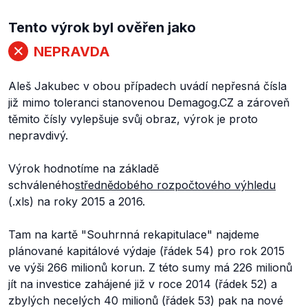
Tento výrok byl ověřen jako
NEPRAVDA
Aleš Jakubec v obou případech uvádí nepřesná čísla
již mimo toleranci stanovenou Demagog.CZ a zároveň
těmito čísly vylepšuje svůj obraz, výrok je proto
nepravdivý.
Výrok hodnotíme na základě
schváleného
střednědobého rozpočtového výhledu
(.xls) na roky 2015 a 2016.
Tam na kartě "Souhrnná rekapitulace" najdeme
plánované kapitálové výdaje (řádek 54) pro rok 2015
ve výši 266 milionů korun. Z této sumy má 226 milionů
jít na investice zahájené již v roce 2014 (řádek 52) a
zbylých necelých 40 milionů (řádek 53) pak na nové