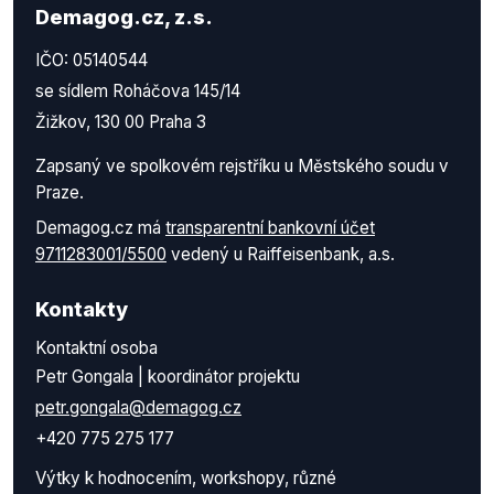
Demagog.cz, z.s.
IČO: 05140544
se sídlem Roháčova 145/14
Žižkov, 130 00 Praha 3
Zapsaný ve spolkovém rejstříku u Městského soudu v
Praze.
Demagog.cz má
transparentní bankovní účet
9711283001/5500
vedený u Raiffeisenbank, a.s.
Kontakty
Kontaktní osoba
Petr Gongala | koordinátor projektu
petr.gongala@demagog.cz
+420 775 275 177
Výtky k hodnocením, workshopy, různé