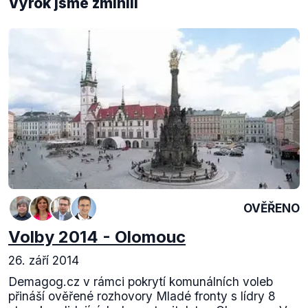
Výrok jsme zmínili
OVĚŘENO
Volby 2014 - Olomouc
26. září 2014
Demagog.cz v rámci pokrytí komunálních voleb
přináší ověřené rozhovory Mladé fronty s lídry 8