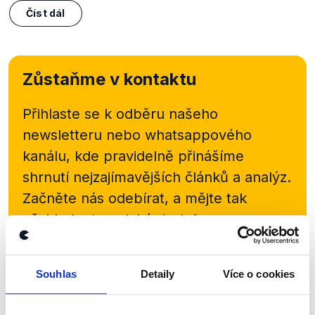
Číst dál
Zůstaňme v kontaktu
Přihlaste se k odběru našeho
newsletteru nebo
whatsappového
kanálu, kde pravidelně přinášíme
shrnutí nejzajímavějších článků a analýz.
Začněte nás odebírat, a mějte tak
přehled o tom, jaké dezinformace a
nepravdy se zrovna v Česku šíří.
Souhlas
Detaily
Více o cookies
Newsletter
WhatsApp