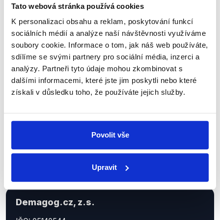
Tato webová stránka používá cookies
K personalizaci obsahu a reklam, poskytování funkcí
Sociální sítě
sociálních médií a analýze naší návštěvnosti využíváme
soubory cookie. Informace o tom, jak náš web používáte,
Nenechte si ujít nejnovější události
sdílíme se svými partnery pro sociální média, inzerci a
z Demagog.cz. Sdílením našich
analýzy. Partneři tyto údaje mohou zkombinovat s
příspěvků přátelům podpoříte naši
dalšími informacemi, které jste jim poskytli nebo které
získali v důsledku toho, že používáte jejich služby.
práci.
Povolit vše
Upravit
Demagog.cz, z.s.