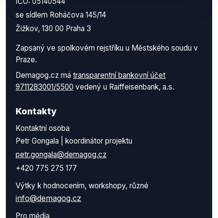
IČO: 05140544
se sídlem Roháčova 145/14
Žižkov, 130 00 Praha 3
Zapsaný ve spolkovém rejstříku u Městského soudu v
Praze.
Demagog.cz má
transparentní bankovní účet
9711283001/5500
vedený u Raiffeisenbank, a.s.
Kontakty
Kontaktní osoba
Petr Gongala | koordinátor projektu
petr.gongala@demagog.cz
+420 775 275 177
Výtky k hodnocením, workshopy, různé
info@demagog.cz
Pro média