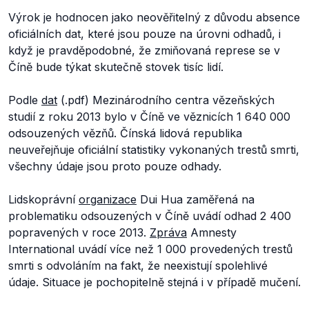
Výrok je hodnocen jako neověřitelný z důvodu absence
oficiálních dat, které jsou pouze na úrovni odhadů, i
když je pravděpodobné, že zmiňovaná represe se v
Číně bude týkat skutečně stovek tisíc lidí.
Podle
dat
(.pdf) Mezinárodního centra vězeňských
studií z roku 2013 bylo v Číně ve věznicích 1 640 000
odsouzených vězňů. Čínská lidová republika
neuveřejňuje oficiální statistiky vykonaných trestů smrti,
všechny údaje jsou proto pouze odhady.
Lidskoprávní
organizace
Dui Hua zaměřená na
problematiku odsouzených v Číně uvádí odhad 2 400
popravených v roce 2013.
Zpráva
Amnesty
International uvádí více než 1 000 provedených trestů
smrti s odvoláním na fakt, že neexistují spolehlivé
údaje. Situace je pochopitelně stejná i v případě mučení.