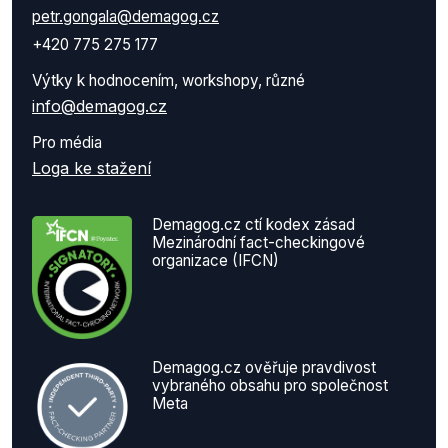
petr.gongala@demagog.cz
+420 775 275 177
Výtky k hodnocením, workshopy, různé
info@demagog.cz
Pro média
Loga ke stažení
Demagog.cz ctí kodex zásad
Mezinárodní fact-checkingové
organizace (IFCN)
Demagog.cz ověřuje pravdivost
vybraného obsahu pro společnost
Meta