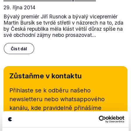
29. října 2014
Bývalý premiér Jiří Rusnok a bývalý vicepremiér
Martin Bursík se tvrdě střetli v názorech na to, zda
by Česká republika měla klást větší důraz spíše na
své obchodní zájmy nebo prosazovat...
Číst dál
Zůstaňme v kontaktu
Přihlaste se k odběru našeho
newsletteru nebo
whatsappového
kanálu, kde pravidelně přinášíme
shrnutí nejzajímavějších článků a analýz.
Začněte nás odebírat, a mějte tak