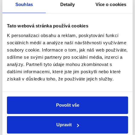
přehled o tom, jaké dezinformace a
Souhlas
Detaily
Více o cookies
nepravdy se zrovna v Česku šíří.
Tato webová stránka používá cookies
Newsletter
WhatsApp
K personalizaci obsahu a reklam, poskytování funkcí
sociálních médií a analýze naší návštěvnosti využíváme
soubory cookie. Informace o tom, jak náš web používáte,
sdílíme se svými partnery pro sociální média, inzerci a
Sociální sítě
analýzy. Partneři tyto údaje mohou zkombinovat s
dalšími informacemi, které jste jim poskytli nebo které
Nenechte si ujít nejnovější události
získali v důsledku toho, že používáte jejich služby.
z Demagog.cz. Sdílením našich
příspěvků přátelům podpoříte naši
práci.
Povolit vše
Upravit