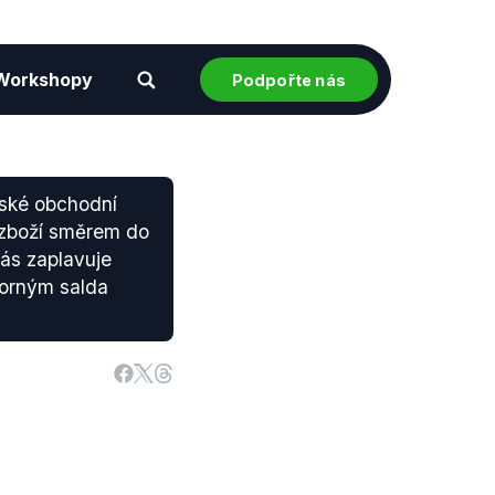
Workshopy
Podpořte nás
eské obchodní
 zboží směrem do
nás zaplavuje
porným salda