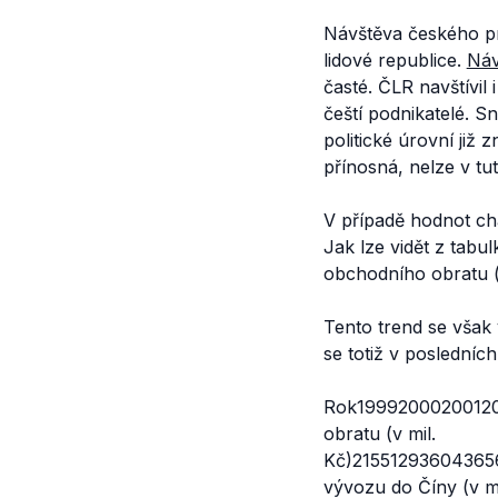
Návštěva českého p
lidové republice.
Náv
časté. ČLR navštívil
čeští podnikatelé. S
politické úrovní již
přínosná, nelze v tut
V případě hodnot ch
Jak lze vidět z tab
obchodního obratu (
Tento trend se však
se totiž v posledníc
Rok1999200020012
obratu (v mil.
Kč)2155129360436
vývozu do Číny (v mi