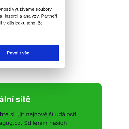
ěvnosti využíváme soubory
, inzerci a analýzy. Partneři
li v důsledku toho, že
upil senátor a
se nesl především
e Zemana a jeho
ní části...
Povolit vše
ální sítě
e si ujít nejnovější události
gog.cz. Sdílením našich