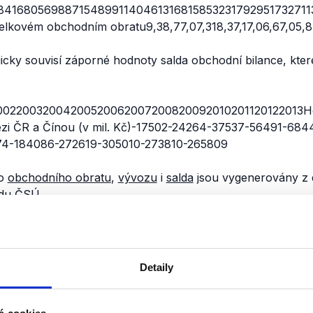
4168056988715489911404613168158532317929517327113
lkovém obchodním obratu9,38,77,07,318,37,17,06,67,05,87
gicky souvisí záporné hodnoty salda obchodní bilance, kter
0220032004200520062007200820092010201120122013Ho
ezi ČR a Čínou (v mil. Kč)-17502-24264-37537-56491-68
374-184086-272619-305010-273810-265809
ho
obchodního obratu
,
vývozu
i
salda
jsou vygenerovány z 
odu ČSÚ
.
ou však data jen od roku 1999. O hodnoty i za předchozí r
dpověď jsme však do uzávěrky ověřování těchto výroků ne
Detaily
nili