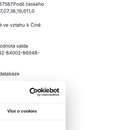
7587Podíl českého
,07,38,19,611,0
é ve vztahu k Číně
dnota salda
442-84002-86948-
databáze
oky jsme ČSÚ
dostali. Údaje budou
Více o cookies