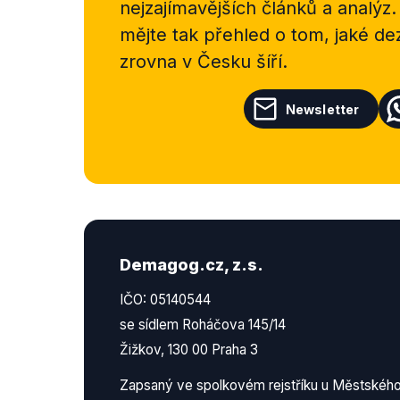
nejzajímavějších článků a analýz.
mějte tak přehled o tom, jaké d
zrovna v Česku šíří.
Newsletter
Demagog.cz, z.s.
IČO: 05140544
se sídlem Roháčova 145/14
Žižkov, 130 00 Praha 3
Zapsaný ve spolkovém rejstříku u Městskéh