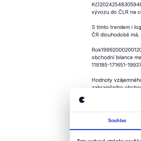
Kč)20242548305948
vývozu do ČLR na ce
S tímto trendem i lo
ČR dlouhodobě má.
Rok19992000200120
obchodní bilance m
119185-171651-199
Hodnoty vzájemné
zahraničního obch
Veřejně dostupná js
požádali písemně, o
následně doplněny.
Souhlas
Výrok jsme zmí