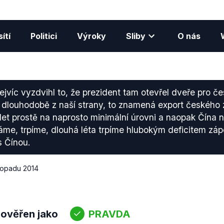
ítí
Politici
Výroky
Sliby
O nás
jvíc vyzdvihl to, že prezident tam otevřel dveře pro č
u dlouhodobě z naší strany, to znamená export českého
 let prostě na naprosto minimální úrovni a naopak Čína 
me, trpíme, dlouhá léta trpíme hlubokým deficitem zá
 Čínou.
stopadu 2014
 ověřen jako
PRAVDA