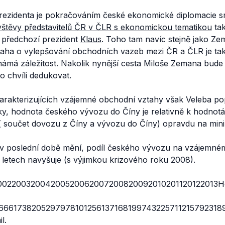
rezidenta je pokračováním české ekonomické diplomacie 
štěvy představitelů ČR v ČLR s ekonomickou tematikou
tak
 i předchozí prezident
Klaus
. Toho tam navíc stejně jako Ze
naha o vylepšování obchodních vazeb mezi ČR a ČLR je tak 
 známá záležitost. Nakolik nynější cesta Miloše Zemana bud
o chvíli dedukovat.
arakterizujících vzájemné obchodní vztahy však Veleba pop
ulky, hodnota českého vývozu do Číny je relativně k hodno
 součet dovozu z Číny a vývozu do Číny) opravdu na mini
 v poslední době mění, podíl českého vývozu na vzájemn
h letech navyšuje (s výjimkou krizového roku 2008).
00220032004200520062007200820092010201120122013Ho
5666173820529797810125613716819974322571121579231
l.