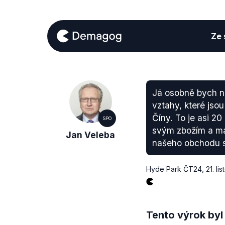
Ze s
Já osobně bych ne
vztahy, které jso
Číny. To je asi 20
SPO
svým zbožím a má
Jan Veleba
našeho obchodu s
Hyde Park ČT24
,
21. li
Tento výrok byl