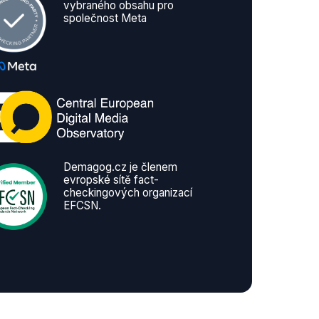
vybraného obsahu pro
společnost Meta
Demagog.cz je členem
evropské sítě fact-
checkingových organizací
EFCSN.