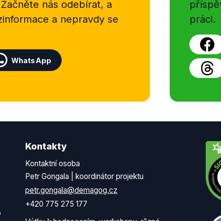
 Začněte nás odebírat, a
příspě
ezinformace a nepravdy se
práci.
WhatsApp
Kontakty
Kontaktní osoba
Petr Gongala | koordinátor projektu
petr.gongala@demagog.cz
+420 775 275 177
o