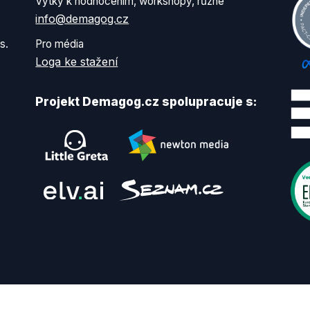
Výtky k hodnocením, workshopy, různé
info@demagog.cz
s.
Pro média
Loga ke stažení
Projekt Demagog.cz spolupracuje s: