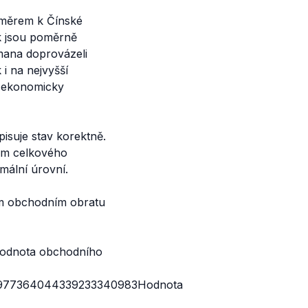
směrem k Čínské
 jsou poměrně
mana doprovázeli
i na nejvyšší
e ekonomicky
isuje stav korektně.
tám celkového
mální úrovní.
ém obchodním obratu
dnota obchodního
8977364044339233340983Hodnota