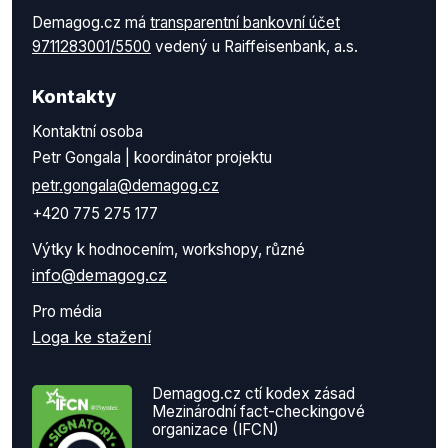
Demagog.cz má
transparentní bankovní účet
9711283001/5500
vedený u Raiffeisenbank, a.s.
Kontakty
Kontaktní osoba
Petr Gongala | koordinátor projektu
petr.gongala@demagog.cz
+420 775 275 177
Výtky k hodnocením, workshopy, různé
info@demagog.cz
Pro média
Loga ke stažení
Demagog.cz ctí kodex zásad
Mezinárodní fact-checkingové
organizace (IFCN)