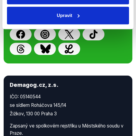
z Demagog.cz. Sdílením našich
příspěvků přátelům podpoříte naši
Upravit
práci.
Demagog.cz, z.s.
IČO: 05140544
se sídlem Roháčova 145/14
Žižkov, 130 00 Praha 3
Zapsaný ve spolkovém rejstříku u Městského soudu v
Praze.