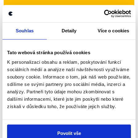
Přihlaste se k odběru našeho
newsletteru nebo
whatsappového
kanálu, kde pravidelně přinášíme
Souhlas
Detaily
Více o cookies
shrnutí nejzajímavějších článků a analýz.
Začněte nás odebírat, a mějte tak
Tato webová stránka používá cookies
přehled o tom, jaké dezinformace a
K personalizaci obsahu a reklam, poskytování funkcí
nepravdy se zrovna v Česku šíří.
sociálních médií a analýze naší návštěvnosti využíváme
soubory cookie. Informace o tom, jak náš web používáte,
Newsletter
WhatsApp
sdílíme se svými partnery pro sociální média, inzerci a
analýzy. Partneři tyto údaje mohou zkombinovat s
dalšími informacemi, které jste jim poskytli nebo které
získali v důsledku toho, že používáte jejich služby.
Sociální sítě
Nenechte si ujít nejnovější události
Povolit vše