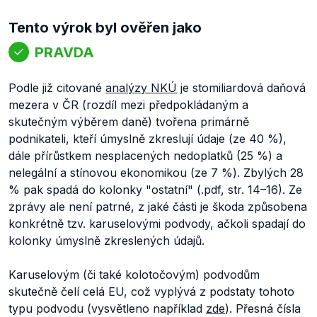
Tento výrok byl ověřen jako
PRAVDA
Podle již citované
analýzy NKÚ
je stomiliardová daňová
mezera v ČR (rozdíl mezi předpokládaným a
skutečným výběrem daně) tvořena primárně
podnikateli, kteří úmyslně zkreslují údaje (ze 40 %),
dále přírůstkem nesplacených nedoplatků (25 %) a
nelegální a stínovou ekonomikou (ze 7 %). Zbylých 28
% pak spadá do kolonky "ostatní" (.pdf, str. 14–16). Ze
zprávy ale není patrné, z jaké části je škoda způsobena
konkrétně tzv. karuselovými podvody, ačkoli spadají do
kolonky úmyslně zkreslených údajů.
Karuselovým (či také kolotočovým) podvodům
skutečně čelí celá EU, což vyplývá z podstaty tohoto
typu podvodu (vysvětleno například
zde
). Přesná čísla