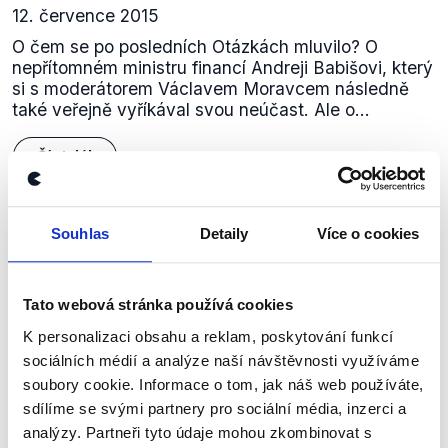
12. července 2015
O čem se po posledních Otázkách mluvilo? O
nepřítomném ministru financí Andreji Babišovi, který
si s moderátorem Václavem Moravcem následně
také veřejně vyříkával svou neúčast. Ale o...
Číst dál
Souhlas
Detaily
Více o cookies
Zůstaňme v kontaktu
Přihlaste se k odběru našeho
Tato webová stránka používá cookies
newsletteru nebo
whatsappového
K personalizaci obsahu a reklam, poskytování funkcí
kanálu, kde pravidelně přinášíme
sociálních médií a analýze naší návštěvnosti využíváme
soubory cookie. Informace o tom, jak náš web používáte,
shrnutí nejzajímavějších článků a analýz.
sdílíme se svými partnery pro sociální média, inzerci a
Začněte nás odebírat, a mějte tak
analýzy. Partneři tyto údaje mohou zkombinovat s