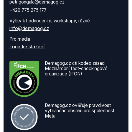
petr.gongala@demagog.cz
+420 775 275 177
Výtky k hodnocením, workshopy, různé
info@demagog.cz
Pro média
Loga ke stažení
Demagog.cz ctí kodex zásad
Mezinárodní fact-checkingové
organizace (IFCN)
Demagog.cz ověřuje pravdivost
vybraného obsahu pro společnost
Meta