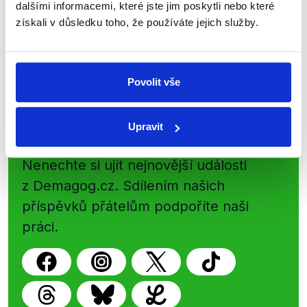
přehled o tom, jaké dezinformace a
dalšími informacemi, které jste jim poskytli nebo které
nepravdy se zrovna v Česku šíří.
získali v důsledku toho, že používáte jejich služby.
Newsletter
WhatsApp
Povolit vše
Upravit
Sociální sítě
Nenechte si ujít nejnovější události
z Demagog.cz. Sdílením našich
příspěvků přátelům podpoříte naši
práci.