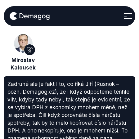
TOP
09
Miroslav
Kalousek
Zadruhé ale je fakt i to, co říká Jiří (Rusnok –
pozn. Demagog.cz), že i když odpočteme tenhle
vliv, kdyby tady nebyl, tak stejně je evidentní, že
se vybírá DPH z ekonomiky mnohem méně, než
je spotřeba. Čili když porovnáte čísla nárůstu
spotřeby, tak by to mělo kopírovat číslo nárůstu
DPH. A ono nekopíruje, ono je mnohem nižší. To
znamená schopnost vybírat daně za pana