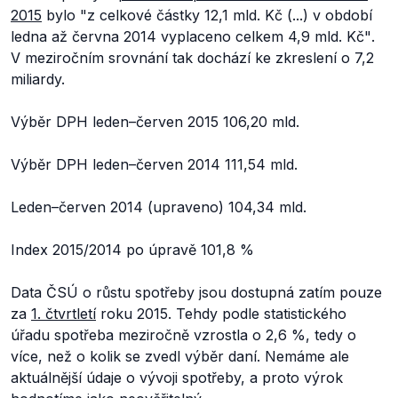
2015
bylo
"z celkové částky 12,1 mld. Kč (...) v období
ledna až června 2014 vyplaceno celkem 4,9 mld. Kč"
.
V meziročním srovnání tak dochází ke zkreslení o 7,2
miliardy.
Výběr DPH leden–červen 2015 106,20 mld.
Výběr DPH leden–červen 2014 111,54 mld.
Leden–červen 2014 (upraveno) 104,34 mld.
Index 2015/2014 po úpravě 101,8 %
Data ČSÚ o růstu spotřeby jsou dostupná zatím pouze
za
1. čtvrtletí
roku 2015. Tehdy podle statistického
úřadu spotřeba meziročně vzrostla o 2,6 %, tedy o
více, než o kolik se zvedl výběr daní. Nemáme ale
aktuálnější údaje o vývoji spotřeby, a proto výrok