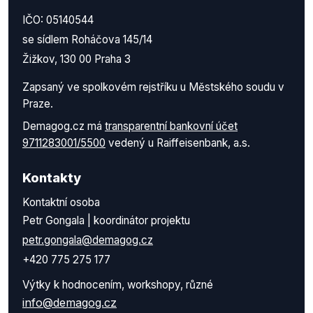
IČO: 05140544
se sídlem Roháčova 145/14
Žižkov, 130 00 Praha 3
Zapsaný ve spolkovém rejstříku u Městského soudu v
Praze.
Demagog.cz má
transparentní bankovní účet
9711283001/5500
vedený u Raiffeisenbank, a.s.
Kontakty
Kontaktní osoba
Petr Gongala | koordinátor projektu
petr.gongala@demagog.cz
+420 775 275 177
Výtky k hodnocením, workshopy, různé
info@demagog.cz