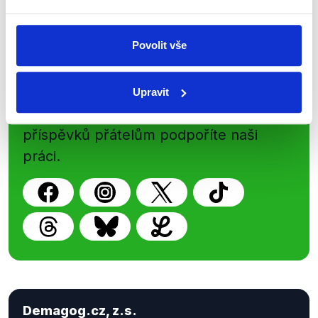
Povolit vše
Sociální sítě
Nenechte si ujít nejnovější události
Upravit
z Demagog.cz. Sdílením našich
příspěvků přátelům podpoříte naši
práci.
Demagog.cz, z.s.