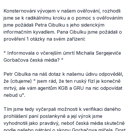
Konsternováni vývojem v našem ověřování, rozhodli
jsme se k radikálnímu kroku a o pomoc s ověřováním
jsme požádali Petra Cibulku s jeho siderickým
informačním kyvadlem. Pana Cibulku jsme požádali o
prověření 1 otázky na svém zařízení:
"
Informovala o včerejším úmrtí Michaila Sergejeviče
Gorbačova česká média?
"
Petr Cibulka na náš dotaz k našemu údivu odpověděl,
že (citujeme) "
jsem rád, že ten ruský fízl je konečně
mrtvý, ale vám agentům KGB a GRU na nic odpovídat
nebud
u".
Tím jsme tedy vyčerpali možnosti k verifikaci daného
prohlášení paní poslankyně a její výrok jsme
vyhodnotili jako pravdivý, neboť česká média skutečně
podle našeho pátrání o skonu Gorbačova mlčela. Dost