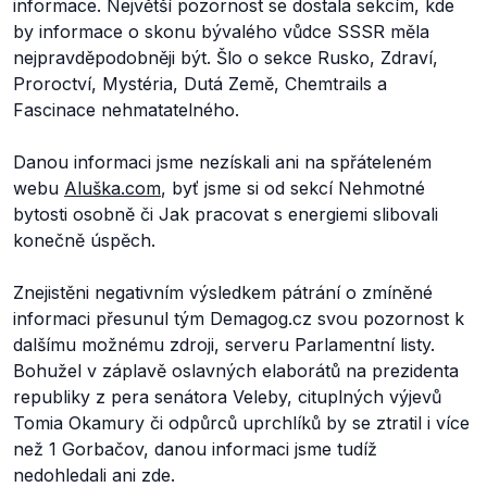
informace. Největší pozornost se dostala sekcím, kde
by informace o skonu bývalého vůdce SSSR měla
nejpravděpodobněji být. Šlo o sekce Rusko, Zdraví,
Proroctví, Mystéria, Dutá Země, Chemtrails a
Fascinace nehmatatelného.
Danou informaci jsme nezískali ani na spřáteleném
webu
Aluška.com
, byť jsme si od sekcí Nehmotné
bytosti osobně či Jak pracovat s energiemi slibovali
konečně úspěch.
Znejistěni negativním výsledkem pátrání o zmíněné
informaci přesunul tým Demagog.cz svou pozornost k
dalšímu možnému zdroji, serveru Parlamentní listy.
Bohužel v záplavě oslavných elaborátů na prezidenta
republiky z pera senátora Veleby, cituplných výjevů
Tomia Okamury či odpůrců uprchlíků by se ztratil i více
než 1 Gorbačov, danou informaci jsme tudíž
nedohledali ani zde.