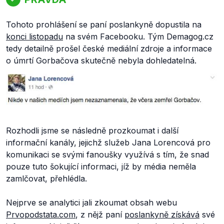
Tohoto prohlášení se paní poslankyně dopustila na
konci listopadu
na svém Facebooku. Tým Demagog.cz
tedy detailně prošel české mediální zdroje a informace
o úmrtí Gorbačova skutečně nebyla dohledatelná.
Rozhodli jsme se následně prozkoumat i další
informační kanály, jejichž služeb Jana Lorencová pro
komunikaci se svými fanoušky využívá s tím, že snad
pouze tuto šokující informaci, jíž by média neměla
zamlčovat, přehlédla.
Nejprve se analytici jali zkoumat obsah webu
Prvopodstata.com
, z nějž paní
poslankyně získává
své