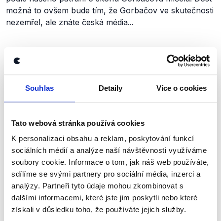
možná to ovšem bude tím, že Gorbačov ve skutečnosti
nezemřel, ale znáte česká média...
Zůstaňme v kontaktu
Souhlas
Detaily
Více o cookies
Přihlaste se k odběru našeho
newsletteru nebo
whatsappového
kanálu, kde pravidelně přinášíme
Tato webová stránka používá cookies
shrnutí nejzajímavějších článků a analýz.
K personalizaci obsahu a reklam, poskytování funkcí
Začněte nás odebírat, a mějte tak
sociálních médií a analýze naší návštěvnosti využíváme
soubory cookie. Informace o tom, jak náš web používáte,
přehled o tom, jaké dezinformace a
sdílíme se svými partnery pro sociální média, inzerci a
nepravdy se zrovna v Česku šíří.
analýzy. Partneři tyto údaje mohou zkombinovat s
dalšími informacemi, které jste jim poskytli nebo které
Newsletter
WhatsApp
získali v důsledku toho, že používáte jejich služby.