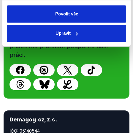
Sociální sítě
Povolit vše
Nenechte si ujít nejnovější události
Upravit
z Demagog.cz. Sdílením našich
příspěvků přátelům podpoříte naši
práci.
Demagog.cz, z.s.
IČO: 05140544