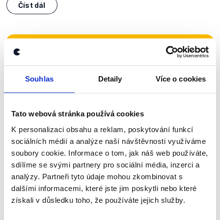
Číst dál
Zůstaňme v kontaktu
Přihlaste se k odběru našeho
Souhlas
Detaily
Více o cookies
newsletteru nebo
whatsappového
kanálu, kde pravidelně přinášíme
Tato webová stránka používá cookies
shrnutí nejzajímavějších článků a analýz.
K personalizaci obsahu a reklam, poskytování funkcí
Začněte nás odebírat, a mějte tak
sociálních médií a analýze naší návštěvnosti využíváme
přehled o tom, jaké dezinformace a
soubory cookie. Informace o tom, jak náš web používáte,
nepravdy se zrovna v Česku šíří.
sdílíme se svými partnery pro sociální média, inzerci a
analýzy. Partneři tyto údaje mohou zkombinovat s
dalšími informacemi, které jste jim poskytli nebo které
Newsletter
WhatsApp
získali v důsledku toho, že používáte jejich služby.