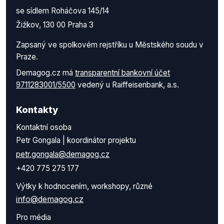
se sídlem Roháčova 145/14
Žižkov, 130 00 Praha 3
Zapsaný ve spolkovém rejstříku u Městského soudu v
Praze.
Demagog.cz má
transparentní bankovní účet
9711283001/5500
vedený u Raiffeisenbank, a.s.
Kontakty
Kontaktní osoba
Petr Gongala | koordinátor projektu
petr.gongala@demagog.cz
+420 775 275 177
Výtky k hodnocením, workshopy, různé
info@demagog.cz
Pro média