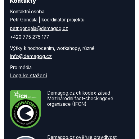
Kontakty
Kontaktní osoba
Petr Gongala | koordinátor projektu
petr.gongala@demagog.cz
+420 775 275 177
Výtky k hodnocením, workshopy, různé
info@demagog.cz
Pro média
Loga ke stažení
Demagog.cz ctí kodex zásad
Mezinárodní fact-checkingové
organizace (IFCN)
Demagog.cz ověřuje pravdivost