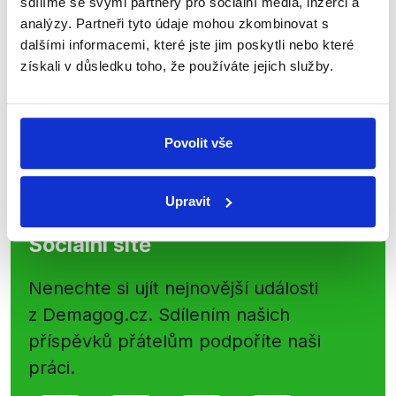
sdílíme se svými partnery pro sociální média, inzerci a
shrnutí nejzajímavějších článků a analýz.
analýzy. Partneři tyto údaje mohou zkombinovat s
dalšími informacemi, které jste jim poskytli nebo které
Začněte nás odebírat, a mějte tak
získali v důsledku toho, že používáte jejich služby.
přehled o tom, jaké dezinformace a
nepravdy se zrovna v Česku šíří.
Povolit vše
Newsletter
WhatsApp
Upravit
Sociální sítě
Nenechte si ujít nejnovější události
z Demagog.cz. Sdílením našich
příspěvků přátelům podpoříte naši
práci.