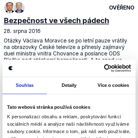
OVĚŘENO
Bezpečnost ve všech pádech
28. srpna 2016
Otázky Václava Moravce se po letní pauze vrátily
na obrazovky České televize a přinesly zajímavý
duel ministra vnitra Chovance a poslance ODS
Blažka nad otázkami bezpečnosti. A to snad ve...
Číst dál
Souhlas
Detaily
Více o cookies
Zůstaňme v kontaktu
Tato webová stránka používá cookies
K personalizaci obsahu a reklam, poskytování funkcí
Přihlaste se k odběru našeho
sociálních médií a analýze naší návštěvnosti využíváme
newsletteru nebo
whatsappového
soubory cookie. Informace o tom, jak náš web používáte,
kanálu, kde pravidelně přinášíme