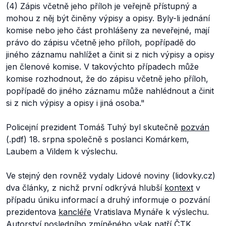
(4) Zápis včetně jeho příloh je veřejně přístupný a
mohou z něj být činěny výpisy a opisy. Byly-li jednání
komise nebo jeho část prohlášeny za neveřejné, mají
právo do zápisu včetně jeho příloh, popřípadě do
jiného záznamu nahlížet a činit si z nich výpisy a opisy
jen členové komise. V takovýchto případech může
komise rozhodnout, že do zápisu včetně jeho příloh,
popřípadě do jiného záznamu může nahlédnout a činit
si z nich výpisy a opisy i jiná osoba."
Policejní prezident Tomáš Tuhý byl skutečně
pozván
(.pdf) 18. srpna společně s poslanci Komárkem,
Laubem a Vildem k výslechu.
Ve stejný den rovněž vydaly Lidové noviny (lidovky.cz)
dva články, z nichž první odkrývá hlubší
kontext
v
případu úniku informací a druhý informuje o pozvání
prezidentova
kancléře
Vratislava Mynáře k výslechu.
Autorství posledního zmíněného však patří ČTK.