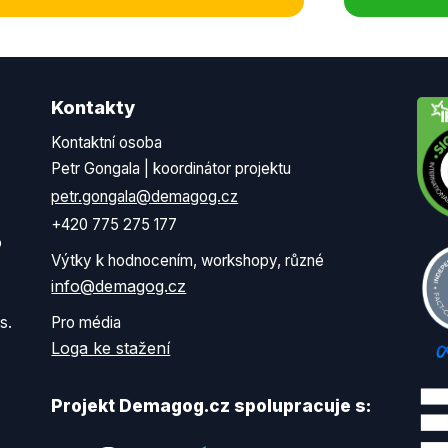
Kontakty
Kontaktní osoba
Petr Gongala | koordinátor projektu
petr.gongala@demagog.cz
+420 775 275 177
o
Výtky k hodnocením, workshopy, různé
info@demagog.cz
s.
Pro média
Loga ke stažení
Projekt Demagog.cz spolupracuje s: