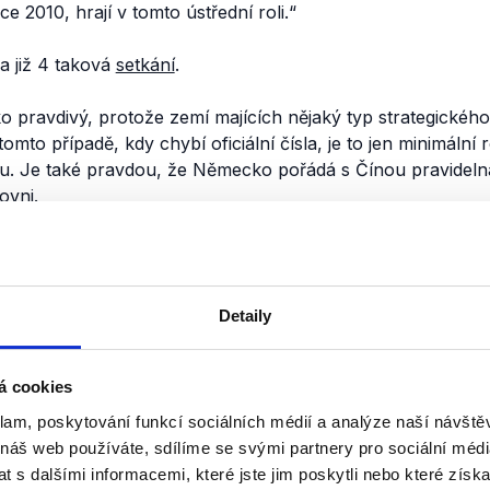
e 2010, hrají v tomto ústřední roli.“
a již 4 taková
setkání
.
 pravdivý, protože zemí majících nějaký typ strategického
tomto případě, kdy chybí oficiální čísla, je to jen minimální 
. Je také pravdou, že Německo pořádá s Čínou pravidelná
ovni.
nili
Vypjatý 28. říjen 2016
Detaily
30. října 2016
Nedělní Otázky Václava Moravce p
á cookies
ministra vnitra a předsedy hnutí S
klam, poskytování funkcí sociálních médií a analýze naší návšt
nezávislí na události posledních 
 náš web používáte, sdílíme se svými partnery pro sociální média
republice. Oba diskutující hodnotil
 s dalšími informacemi, které jste jim poskytli nebo které získa