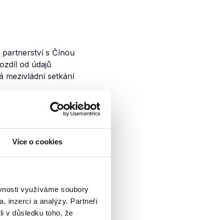
 partnerství s Čínou
rozdíl od údajů
 mezivládní setkání
Více o cookies
řinesly pohledy
tarostové a
ěvnosti využíváme soubory
týdnů v České
, inzerci a analýzy. Partneři
i akce spojené...
li v důsledku toho, že