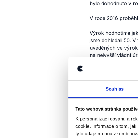
bylo dohodnuto v roc
V roce 2016 proběhl
Výrok hodnotíme jako
jsme dohledali 50. V 
uváděných ve výroku
na nejvyšší vládní úr
Výrok jsme zmí
Souhlas
Tato webová stránka použív
K personalizaci obsahu a re
cookie. Informace o tom, jak
tyto údaje mohou zkombinovat