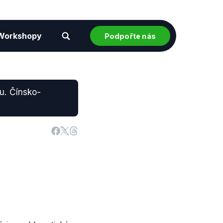
Workshopy
Podpořte nás
u. Čínsko-
.