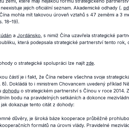
 zemí, které mají nějakou formu strategického partnerství
neexistuje jejich oficiální seznam. Akademické odhady (.
pd
 Čína mohla mít takovou úroveň vztahů s 47 zeměmi a 3 m
 s. 18–19).
Súdán
a
Jordánsko
, s nimiž Čína uzavřela strategické partn
bliku, která podepsala strategické partnerství tento rok
hody o strategické spolupráci lze najít
zde
.
u částí je i fakt, že Čína nebere všechna svoje strategická
s. 8). Dokládá to i ministrem Chovancem uvedený příklad 
u
dohodu
o strategickém partnerství s Čínou v roce 2014. 
dním bodu na pravidelných setkáních a dokonce mezivládn
jak dokazuje tento citát z dohody:
emné důvěry, je široká báze kooperace průběžně prohlubo
 kooperačních formátů na úrovni vlády. Pravidelné mezivlád