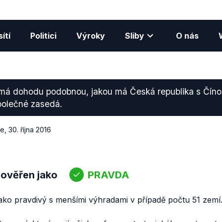
ítí
Politici
Výroky
Sliby
O nás
 má dohodu podobnou, jakou má Česká republika s Číno
olečné zasedá.
ce
,
30. října 2016
 ověřen jako
PRAVDA
ako pravdivý s menšími výhradami v případě počtu 51 zemí