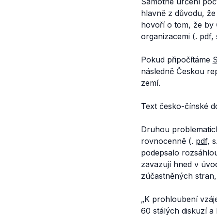
Samotné určení počtu
hlavně z důvodu, že 
hovoří o tom, že by
organizacemi (.
pdf
,
Pokud připočítáme
následně Českou repu
zemí.
Text česko-čínské do
Druhou problematicko
rovnocenně (.
pdf
, 
podepsalo rozsáhlo
zavazují hned v úvo
zúčastněných stran, 
„K prohloubení vzáj
60 stálých diskuzí a