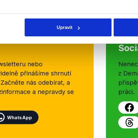
Číst dál
OVĚŘENO
Upravit
Soci
sletteru nebo
Nenecht
delně přinášíme shrnutí
z Dema
 Začněte nás odebírat, a
příspě
ezinformace a nepravdy se
práci.
WhatsApp