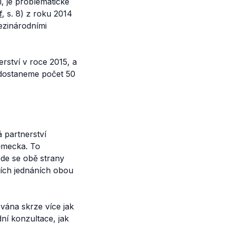
, je problematické
f
, s. 8) z roku 2014
ezinárodními
erství v roce 2015, a
, dostaneme počet 50
 partnerství
Německa. To
Zde se obě strany
ích jednáních obou
vána skrze více jak
ní konzultace, jak