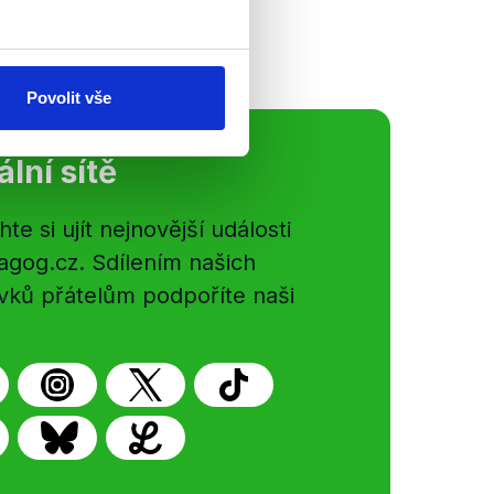
Povolit vše
ální sítě
e si ujít nejnovější události
gog.cz. Sdílením našich
vků přátelům podpoříte naši