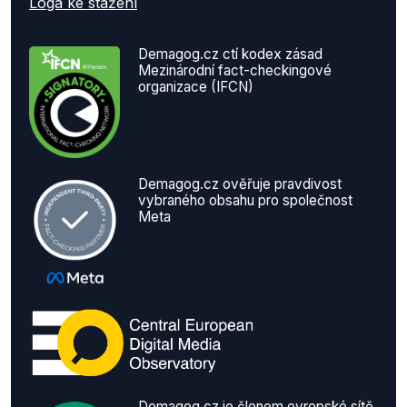
Loga ke stažení
Demagog.cz ctí kodex zásad
Mezinárodní fact-checkingové
organizace (IFCN)
Demagog.cz ověřuje pravdivost
vybraného obsahu pro společnost
Meta
Demagog.cz je členem evropské sítě