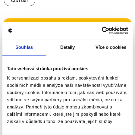
Číst dál
Zůstaňme v kontaktu
Přihlaste se k odběru našeho
Souhlas
Detaily
Více o cookies
newsletteru nebo
whatsappového
kanálu, kde pravidelně přinášíme
Tato webová stránka používá cookies
shrnutí nejzajímavějších článků a analýz.
K personalizaci obsahu a reklam, poskytování funkcí
Začněte nás odebírat, a mějte tak
sociálních médií a analýze naší návštěvnosti využíváme
přehled o tom, jaké dezinformace a
soubory cookie. Informace o tom, jak náš web používáte,
nepravdy se zrovna v Česku šíří.
sdílíme se svými partnery pro sociální média, inzerci a
analýzy. Partneři tyto údaje mohou zkombinovat s
dalšími informacemi, které jste jim poskytli nebo které
Newsletter
WhatsApp
získali v důsledku toho, že používáte jejich služby.