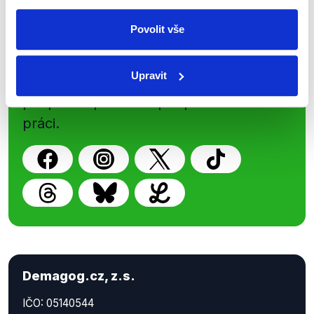
Sociální sítě
Povolit vše
Nenechte si ujít nejnovější události
Upravit
z Demagog.cz. Sdílením našich
příspěvků přátelům podpoříte naši
práci.
Demagog.cz, z.s.
IČO: 05140544