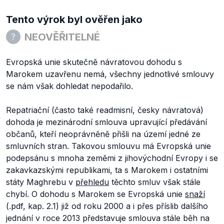
Tento výrok byl ověřen jako
NEOVĚŘITELNÉ
Evropská unie skutečně návratovou dohodu s
Marokem uzavřenu nemá, všechny jednotlivé smlouvy
se nám však dohledat nepodařilo.
Repatriační (často také readmisní, česky návratová)
dohoda je mezinárodní smlouva upravující předávání
občanů, kteří neoprávněně přišli na území jedné ze
smluvních stran. Takovou smlouvu má Evropská unie
podepsánu s mnoha zeměmi z jihovýchodní Evropy i se
zakavkazskými republikami, ta s Marokem i ostatními
státy Maghrebu v
přehledu
těchto smluv však stále
chybí. O dohodu s Marokem se Evropská unie
snaží
(.pdf, kap. 2.1) již od roku 2000 a i přes příslib dalšího
jednání v roce 2013 představuje smlouva stále běh na