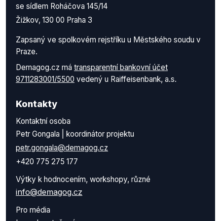
se sídlem Roháčova 145/14
Žižkov, 130 00 Praha 3
Zapsaný ve spolkovém rejstříku u Městského soudu v
Praze.
Demagog.cz má
transparentní bankovní účet
9711283001/5500
vedený u Raiffeisenbank, a.s.
Kontakty
Kontaktní osoba
Petr Gongala | koordinátor projektu
petr.gongala@demagog.cz
+420 775 275 177
Výtky k hodnocením, workshopy, různé
info@demagog.cz
Pro média