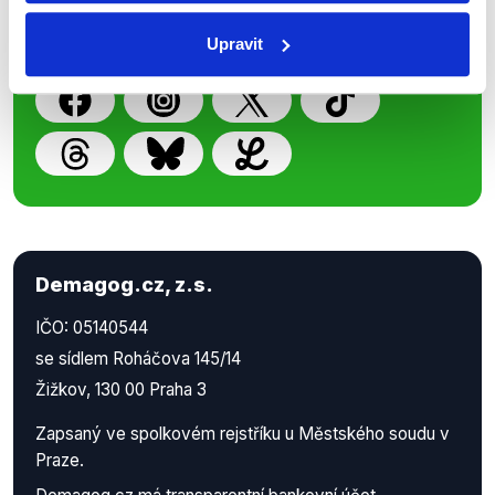
příspěvků přátelům podpoříte naši
práci.
Upravit
Demagog.cz, z.s.
IČO: 05140544
se sídlem Roháčova 145/14
Žižkov, 130 00 Praha 3
Zapsaný ve spolkovém rejstříku u Městského soudu v
Praze.