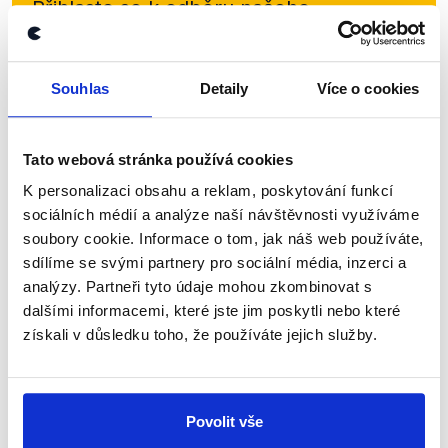
Přihlaste se k odběru našeho
newsletteru nebo
whatsappového
kanálu, kde pravidelně přinášíme
Souhlas
Detaily
Více o cookies
shrnutí nejzajímavějších článků a analýz.
Začněte nás odebírat, a mějte tak
přehled o tom, jaké dezinformace a
Tato webová stránka používá cookies
nepravdy se zrovna v Česku šíří.
K personalizaci obsahu a reklam, poskytování funkcí
sociálních médií a analýze naší návštěvnosti využíváme
soubory cookie. Informace o tom, jak náš web používáte,
Newsletter
WhatsApp
sdílíme se svými partnery pro sociální média, inzerci a
analýzy. Partneři tyto údaje mohou zkombinovat s
dalšími informacemi, které jste jim poskytli nebo které
získali v důsledku toho, že používáte jejich služby.
Sociální sítě
Nenechte si ujít nejnovější události
Povolit vše
z Demagog.cz. Sdílením našich