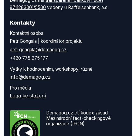
Demagog.cz má
transparentní bankovní účet
9711283001/5500
vedený u Raiffeisenbank, a.s.
Kontakty
Kontaktní osoba
Petr Gongala | koordinátor projektu
petr.gongala@demagog.cz
+420 775 275 177
Výtky k hodnocením, workshopy, různé
info@demagog.cz
Pro média
Loga ke stažení
Demagog.cz ctí kodex zásad
Mezinárodní fact-checkingové
organizace (IFCN)