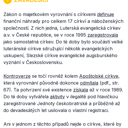
Zákon o majetkovém vyrovnání s církvemi
definuje
finanční náhrady pro celkem 17 církví a náboženských
společností. Z nich jedna, Luterská evangelická církev
a.v. v České republice, se v roce 1995
zaregistrovala
jako samostatná církev. Do té doby bylo součástí velké
luteránské církve sdružující několik evangelických
uskupení, Slezské církve evangelické augsburského
vyznání v Československu.
Kontroverze
se točí rovněž kolem
Apoštolské církve
,
která vyrovnání původně dokonce
odmítala
(pdf., str.
67). Ta potvrzení své existence
získala
až v roce 1989.
Do té doby vytvářela
aktivity
v ilegalitě pod hlavičkou
zaregistrované Jednoty českobratrské a průběžně až
do devadesátých let usilovala o vlastní registraci.
Ani v jednom z těchto případů nejde o církve, které by