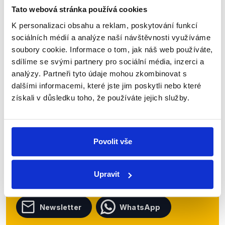
Tato webová stránka používá cookies
Číst dál
K personalizaci obsahu a reklam, poskytování funkcí
sociálních médií a analýze naší návštěvnosti využíváme
soubory cookie. Informace o tom, jak náš web používáte,
Zůstaňme v kontaktu
sdílíme se svými partnery pro sociální média, inzerci a
analýzy. Partneři tyto údaje mohou zkombinovat s
dalšími informacemi, které jste jim poskytli nebo které
Přihlaste se k odběru našeho
získali v důsledku toho, že používáte jejich služby.
newsletteru nebo
whatsappového
kanálu, kde pravidelně přinášíme
shrnutí nejzajímavějších článků a analýz.
Povolit vše
Začněte nás odebírat, a mějte tak
přehled o tom, jaké dezinformace a
Upravit
nepravdy se zrovna v Česku šíří.
Newsletter
WhatsApp