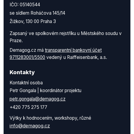
IČO: 05140544
se sídlem Roháčova 145/14
Žižkov, 130 00 Praha 3
Zapsaný ve spolkovém rejstříku u Městského soudu v
Praze.
Demagog.cz má
transparentní bankovní účet
9711283001/5500
vedený u Raiffeisenbank, a.s.
Kontakty
Kontaktní osoba
Petr Gongala | koordinátor projektu
petr.gongala@demagog.cz
+420 775 275 177
Výtky k hodnocením, workshopy, různé
info@demagog.cz