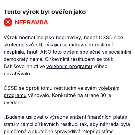
Tento výrok byl ověřen jako
NEPRAVDA
Výrok hodnotíme jako nepravdivý, neboť ČSSD sice
skutečně svůj slib týkající se církevních restitucí
nesplnila, hnutí ANO toto ovšem společné se sociálními
demokraty nemá. Církevními restitucemi se totiž
Babišovo hnutí ve
volebním programu
vůbec
nezabývalo.
ČSSD se oproti tomu restitucím ve svém
volebním
programu
věnovalo. Konkrétně na straně 30 je
uvedeno:
„
Budeme usilovat o výrazné snížení finančních plateb
státu v rámci církevních restitucí tak, aby náhrada byla
přiměřená a skutečně spravedlivá. Nepřipustíme