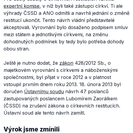
expertní komise
, v níž byli také zástupci církví. Ti ale
výhrady ČSSD a ANO odmítli a navrhli jednání o změně
restitucí ukončit. Tento návrh vládní představitelé
akceptovali. Vyrovnání bylo dosaženo podpisem smluv
mezi státem a jednotlivými církvemi, na změnu
dohodnutých podmínek by tedy bylo potřeba dohody
obou stran.
Ještě je nutno dodat, že
zákon
428/2012 Sb., o
majetkovém vyrovnání s církvemi a náboženskými
společnostmi, byl přijat v roce 2012 a v platnost
vstoupil prvním dnem roku 2013. 18. února 2013 byl
doručen
Ústavnímu soudu
návrh 47 poslanců
zastupovaných poslancem Lubomírem Zaorálkem
(ČSSD) na zrušení zákona o církevních restitucích.
Ústavní soud ale tento návrh zamítl.
Výrok jsme zmínili