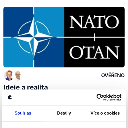
OVĚŘENO
Ideje a realita
12. března 2017
Souboj europoslankyně Konečné s místopředsedou
Evropského parlamentu přinesl debatu nad tématy
Souhlas
Detaily
Více o cookies
evropskými, značnou část pořadu ovšem oba
věnovali i agendě domácí politiky. Jak se již stalo...