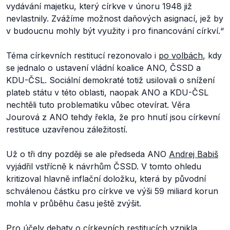
vydávání majetku, který církve v únoru 1948 již
nevlastnily. Zvážíme možnost daňových asignací, jež by
v budoucnu mohly být využity i pro financování církví.
“
Téma církevních restitucí rezonovalo i
po volbách
, kdy
se jednalo o ustavení vládní koalice ANO, ČSSD a
KDU-ČSL. Sociální demokraté totiž usilovali o snížení
plateb státu v této oblasti, naopak ANO a KDU-ČSL
nechtěli tuto problematiku vůbec otevírat. Věra
Jourová z ANO tehdy řekla, že pro hnutí jsou církevní
restituce uzavřenou záležitostí.
Už o tři dny později se ale předseda ANO
Andrej Babiš
vyjádřil vstřícně k návrhům ČSSD. V tomto ohledu
kritizoval hlavně inflační doložku, která by původní
schválenou částku pro církve ve výši 59 miliard korun
mohla v průběhu času ještě zvýšit.
Pro účely debaty o církevních restitucích vznikla