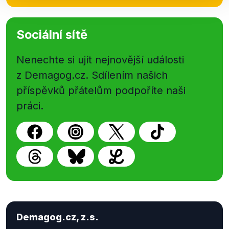
Sociální sítě
Nenechte si ujít nejnovější události
z Demagog.cz. Sdílením našich
příspěvků přátelům podpoříte naši
práci.
Demagog.cz, z.s.