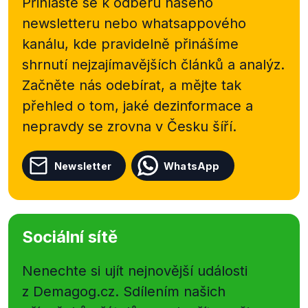
(tento podnik není ve ztrátě, tedy zde není
Přihlaste se k odběru našeho
Teličkova výtka validní) se k němu uvádí:
newsletteru nebo
whatsappového
"
Ludvík Urban vystudoval Vysokou školu dopravy
kanálu, kde pravidelně přinášíme
a spojů v Žilině. Celý svůj profesní život zasvětil
shrnutí nejzajímavějších článků a analýz.
železnici a působil v mnoha provozních a následně
řídících funkcích. Od května roku 2014 byl jmenován
Začněte nás odebírat, a mějte tak
náměstkem
GŘ ČD, a.s., pro regionální integraci. Od
přehled o tom, jaké dezinformace a
listopadu 2014 je místopředsedou představenstva
nepravdy se zrovna v Česku šíří.
ČD, a.s.
"
Newsletter
WhatsApp
Sociální sítě
Nenechte si ujít nejnovější události
z Demagog.cz. Sdílením našich