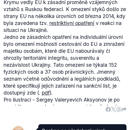
Krymu vedly EU k zásadní proměně vzájemných
učitele, podpora technického vzdělávání či
vztahů s Ruskou federací. K omezení styků došlo ze
regionální školství. Spojit tedy absenci těchto témat
strany EU na několika úrovních od března 2014, kdy
s jedním pořadem ČT, v němž vystoupila ministryně
byla zavedena tzv.
restriktivní opatření
v reakci na
Valachová, je zavádějící.
situaci na Ukrajině.
Jedno ze zásadních opatření na individuální úrovni
bylo omezení možnosti cestování do EU a zmražení
majetku osobám, které dle EU nabourávaly či
ohrozily teritoriální integritu, suverenitu a
nezávislost Ukrajiny. Tato omezení se týkala 152
fyzických osob a 37 osob právnických. Jmenný
seznam včetně odůvodnění a legálních podkladů,
které specifikují jejich zařazení na sankční list, je
dostupný zde (.
pdf
).
Pro ilustraci - Sergey Valeryevich Aksyonov je po
anexi Krymu uvedený na seznamu jako předseda
mezinárodně neuznané Nejvyšší rady republiky
Krym, jehož zvolení bylo označeno tehdejším
ukrajinským prezidentem Turchynovem v březnu