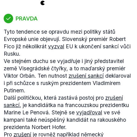
podepsalo 24. října 2016 koaliční dohodu.
2009, jež stojí na komunální spolupráci mezi
Tento výrok však hodnotíme jako nepravdivý,
obcemi.
PRAVDA
protože koaliční dohodu podepsalo jen pět stran a
Zavedení
povinné maturitní zkoušky
z matematiky
nelze tedy tvrdit, že by se všichni takto vymezili
na středních školách s dvouletým rozložením.
Tyto tendence se opravdu mezi politiky států
proti hnutí ANO 2011. Zejména tvrzení, že se
„
Školský rejstřík
“, který mapuje záměry dílčích
Evropské unie objevují. Slovenský premiér Robert
„všichni spojili proti ANO“
, je často popisováno na
škol, u nichž následně ministerstvo posuzuje, zda
Fico již několikrát
vyzval
EU k ukončení sankcí vůči
tomto příkladu, ale z výše uvedeného plyne, že to
je nutné danou školu podpořit a udržet. Kritičtější
Rusku.
neplatí.
správa tohoto rejstříku ze strany MŠMT je podle
Ve stejném duchu se vyjadřuje i jiný představitel
Vítěz voleb v zastupitelstvu skutečně zastoupen
Valachové (5:50–6:15) jednou z cest ke
země Visegrádské čtyřky, a to maďarský premiér
není, nejde ale vyloženě o výjimečný případ ani v
zkvalitnění školství.
Viktor Orbán. Ten nutnost
zrušení sankcí
deklaroval
krajích (Plzeňský kraj 2012), ani na centrální úrovni
V otázce kvalifikované pracovní síly se diskuze
i při schůzce s ruským prezidentem Vladimirem
(povolební koalice 2010).
krátce stočila na funkci ředitele. Ten je podle
Putinem.
školského zákona
(§ 166(2)) volen komisí tvořenou
Další političkou, která zastává postoj pro
zrušení
zastupiteli příslušné obce a současně je politicky
sankcí
, je kandidátka na francouzskou prezidentku
odpovědný starostovi obce. Výsledek konkurzu ale
Marine Le Penová. Stejně se
vyjadřoval
ve své
není podle
zk. 54/2005 Sb.
o konkursních řízeních
kampani také neúspěšný kandidát na rakouského
závazný. Má pouze doporučující charakter.
prezidenta Norbert Hofer.
Otázce kvalifikace ředitelů (9:45–10:20) se chce
Pro
zrušení
je rovněž například německý