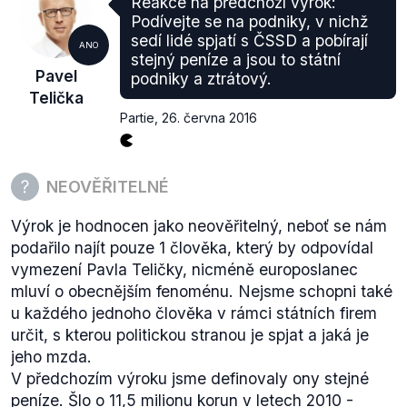
Reakce na předchozí výrok:
2014 jako neústavní. Byl aktivním proponentem pro
Podívejte se na podniky, v nichž
uskutečnění referenda z 16. března 2014 o statusu
sedí lidé spjatí s ČSSD a pobírají
ANO
Krymu. Je jedním z podepsaných pod smlouvou o
stejný peníze a jsou to státní
Pavel
podniky a ztrátový.
připojení Krymské republiky k Ruské federaci z
Telička
března 2014. Je také zvoleným nejvyšším
Partie
,
26. června 2016
představitelem tzv. Krymské republiky. Samozvaně
sloučil ve své osobě funkci předsedy vlády a
prezidenta. Je členem Státní rady Ruské federace.
NEOVĚŘITELNÉ
V listopadu 2016 bylo na seznam
přidáno
šest jmen
nově zvolených poslanců ruské dumy za
Výrok je hodnocen jako neověřitelný, neboť se nám
anektovaný Krym. Je nutné zmínit, že podobný, ne
podařilo najít pouze 1 člověka, který by odpovídal
tak rozsáhlý a legálně odůvodnitelný,
seznam
89
vymezení Pavla Teličky, nicméně europoslanec
nežádoucích osob vystavila i RF v roce 2015.
mluví o obecnějším fenoménu. Nejsme schopni také
Je tedy pravdou, že sankce jsou cíleny na konkrétní
u každého jednoho člověka v rámci státních firem
osoby, které jsou zásadně spojeny s narušením
určit, s kterou politickou stranou je spjat a jaká je
suverenity Ukrajiny a anexe Krymu (dle EU).
jeho mzda.
V předchozím výroku jsme definovaly ony stejné
peníze. Šlo o 11,5 milionu korun v letech 2010 -