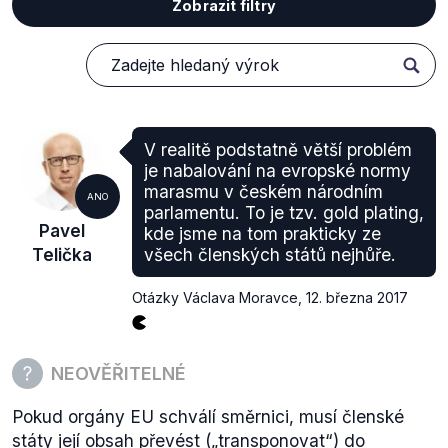
Zobrazit filtry
V realitě podstatně větší problém
je nabalování na evropské normy
marasmu v českém národním
ANO
parlamentu. To je tzv. gold plating,
Pavel
kde jsme na tom prakticky ze
Telička
všech členských států nejhůře.
Otázky Václava Moravce
,
12. března 2017
NEOVĚŘITELNÉ
Pokud orgány EU schválí směrnici, musí členské
státy její obsah převést („
transponovat
“) do