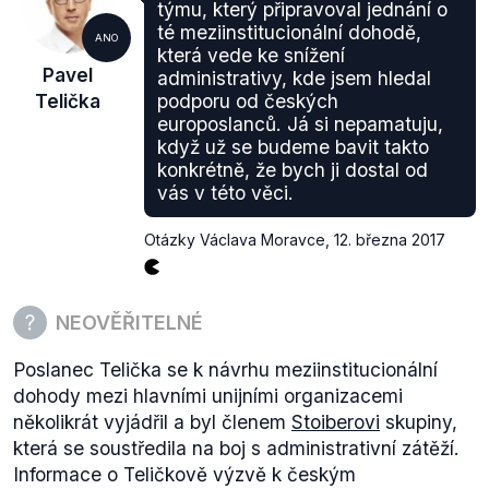
týmu, který připravoval jednání o
té meziinstitucionální dohodě,
ANO
která vede ke snížení
Pavel
administrativy, kde jsem hledal
Telička
podporu od českých
europoslanců. Já si nepamatuju,
když už se budeme bavit takto
konkrétně, že bych ji dostal od
vás v této věci.
Otázky Václava Moravce
,
12. března 2017
NEOVĚŘITELNÉ
Poslanec Telička se k návrhu meziinstitucionální
dohody mezi hlavními unijními organizacemi
několikrát vyjádřil a byl členem
Stoiberovi
skupiny,
která se soustředila na boj s administrativní zátěží.
Informace o Teličkově výzvě k českým