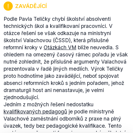
ZAVÁDĚJÍCÍ
Podle Pavla Teličky chybí školství absolventi
Se členstvím v NATO je spokojeno 57 %
technických škol a kvalifikovaní pracovníci. V
respondentů
výzkumu
(.pdf) prováděného rovněž
otázce řešení se však odkazuje na ministryni
CVVM v lednu 2017. Následující graf zachycuje
školství Valachovou (ČSSD), která příslušné
vývoj spokojenosti a nespokojenosti českých
reformní kroky v
Otázkách VM
blíže neuvedla. S
občanů se členstvím v Alianci od roku 1999.
V
ohledem na omezený časový rámec pořadu je však
posledních třech letech nedošlo k výrazným
nutné zohlednit, že příslušné argumenty Valachová
změnám. Z dlouhodobého pohledu lze říci, že vztah
prezentovala v řadě jiných mediích. Výrok Teličky
k NATO zůstává od roku 2010 relativně stálý.
proto hodnotíme jako zavádějící, neboť spojovat
Výjimkou je rok 2013, kdy došlo k poklesu
absenci reformních kroků s jedním pořadem, jehož
spokojenosti z 57 % v roce 2012 na 50 % v roce
dramaturgii host ani nenastavuje, je velmi
2013. Od roku 2010 také můžeme pozorovat trend
zjednodušující.
mírného nárůstu nespokojených respondentů (s
Jedním z možných řešení nedostatku
výjimkou roku 2014).
kvalifikovaných pedagogů
je podle ministryně
Valachové zaměstnání odborníků z praxe na plný
úvazek, tedy bez pedagogické kvalifikace. Tento
systém v současnosti funguje ve vysokém školství.