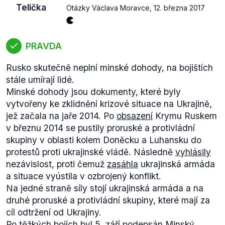
Telička
Otázky Václava Moravce
,
12. března 2017
podoba dohody byla
schválena
8. prosince 2015, v
platnost pak
vstoupila
13. dubna 2016.
Europoslanec Telička se k iniciativě Komise
několikrát
vyjadřoval
. Jeho poslanecká skupina
PRAVDA
ALDE již v dubnu 2015
představila
(.pdf) šest
Rusko skutečně neplní minské dohody, na bojištích
hlavních bodů týkajících se zlepšení tvorby právních
stále umírají lidé.
předpisů. Zda však byl členem týmu připravujícího
Minské dohody jsou dokumenty, které byly
tuto dohodu, je z dostupných zdrojů neověřitelné.
vytvořeny ke zklidnění krizové situace na Ukrajině,
To samé platí i o jeho výzvě k českým
jež začala na jaře 2014. Po
obsazení
Krymu Ruskem
europoslancům.
v březnu 2014 se pustily proruské a protivládní
skupiny v oblasti kolem Doněcku a Luhansku do
protestů proti ukrajinské vládě. Následně
vyhlásily
nezávislost, proti čemuž
zasáhla
ukrajinská armáda
a situace vyústila v ozbrojený konflikt.
Na jedné straně síly stojí ukrajinská armáda a na
druhé proruské a protivládní skupiny, které mají za
cíl odtržení od Ukrajiny.
Po těžkých bojích byl 5. září podepsán Minský