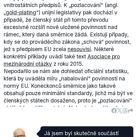
vnitrostátních předpisů. K „
pozlacování
“ (angl.
„
gold-plating
“) unijní legislativy pak dochází v
případě, že členský stát při tomto převodu
excesivně rozšíří nově uložené povinnosti nad
rámec, který daná směrnice žádá. Existují případy,
kdy se do prováděcího zákona
„schová“
povinnost,
jež s předpisem EU zcela
nesouvisí
. Některé
konkrétní příklady uvádí také text
Asociace pro
mezinárodní otázky
z roku 2015.
Nepodařilo se nám ale dohledat oficiální statistiku,
která by uváděla míru
„nabalování“
povinností na
normy EU. Koneckonců směrnice jako takové
obsahují pouze minimální standardy, jichž má být ve
členských státech dosaženo, proto je
„pozlacování“
obtížně kvantifikovatelné. Nelze tedy určit, zda je
na tom Česká republika opravdu nejhůře.
Já jsem byl skutečně součástí