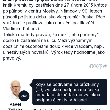
žádná ukrajinská ústavní reforma (bod č. 11).
kritik Kremlu byl
zastřelen
dne 27. února 2015 krátce
Ztráty na životech vojáků i civilistů zaznamenávají
po půlnoci v centru Moskvy. Němcov v 90. letech
obě strany konfliktu,
informovala
o nich na začátku
působil po jistou dobu jako vicepremiér Ruska. Před
února i Česká televize.
vraždou se profiloval jako opoziční politik vůči
Vladimiru Putinovi.
Telička má tedy pravdu, že mezi
„jeho partnery
“
došlo i k zastřelení na ulici. Mezi významnými
opozičními osobnostmi došlo k více vraždám, např.
u nezávislých novinářů. Výrok tedy hodnotíme jako
pravdivý.
Když se podíváme na průzkumy
(...), vysokou podporu má česká
armáda a stejně tak má vysokou
ANO
podporu členství v Alianci.
Pavel