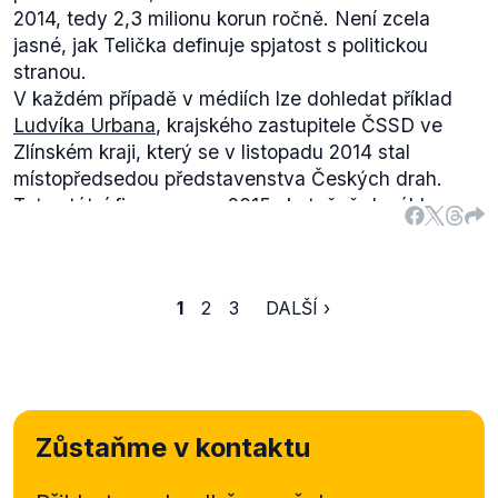
2014, tedy 2,3 milionu korun ročně. Není zcela
jasné, jak Telička definuje spjatost s politickou
stranou.
V každém případě v médiích lze dohledat příklad
Ludvíka Urbana
, krajského zastupitele ČSSD ve
Zlínském kraji, který se v listopadu 2014 stal
místopředsedou představenstva Českých drah.
Tato státní firma v roce 2015 skutečně dosáhla
ztráty, jak dokládají
výsledky hospodaření
(str. 2)
podniku.
Zmíněný Ludvík Urban podle mediálních informací
1
2
3
DALŠÍ ›
má v této pozici vydělávat zhruba 3 miliony korun
ročně. Je třeba dodat, že sám Urban se popisuje
jako experta na železniční dopravu a nepřipouští, že
by rozhodnutí jej jmenovat do této funkce bylo
protekční z titulu jeho stranické příslušnosti.
Zůstaňme v kontaktu
Ve
výroční zprávě
(str. 14) ČD Cargo za rok 2015,
státního podniku, kde Urban sedí v dozorčí radě