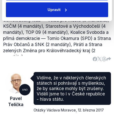
volebních subjektů: ANO 2011 (13 mandátů), ČSSD
(6 mandátů), ODS (5 mandátů), Koalice pro
Upravit
Královéhradecký kraj — KDU-ČSL — Hradecký
demokratický klub — Volba pro město (5 mandátů),
KSČM (4 mandáty), Starostové a Východočeši (4
mandáty), TOP 09 (4 mandáty), Koalice Svoboda a
přímá demokracie — Tomio Okamura (SPD) a Strana
Práv Občanů a SNK (2 mandáty), Piráti a Strana
zelených Změna pro Královéhradecký kraj (2
Zdroj:
OVM
; Průzkum veřejného mínění Trendy
mandáty).
Česka
Diskuze
mezi Valachovou (ČSSD) a
12. 10. 2016 pak pět z devíti zmíněných stran
Münichem (expert pro projekty EU, OECD apod.), na
(ČSSD, ODS, Koalice pro Královéhradecký kraj,
niž se Telička odkazuje, se zabývala především
Starostové a Východočeši, TOP 09)
podepsalo
platovými podmínkami pedagogů.
Vidíme, že v některých členských
dohodu
o koalici v kraji (tedy
pár dní po volbách
).
Valachová v debatě mluvila (9:08–9:28) o tom, že
státech si pohrávají s myšlenkou,
Ta byla ale ve skutečnosti domluvena, jak
nelze jednoznačně zaručit, jestli plánované reformy
že by sankce mohly být zrušeny.
ANO
informovala média
, několik hodin po zavření
povedou ke zkvalitnění školství jako takového.
Viděli jsme to i v České republice
Pavel
- hlava státu.
volebních místností.
Uvedla však několik faktorů, jež mají na kvalitu
Telička
Z informací oficiálního webu
Královéhradeckého
školství vliv:
Otázky Václava Moravce
,
12. března 2017
kraje
vyplývá, že pět výše uvedených stran
Optimalizace školství
, o které se mluví od roku