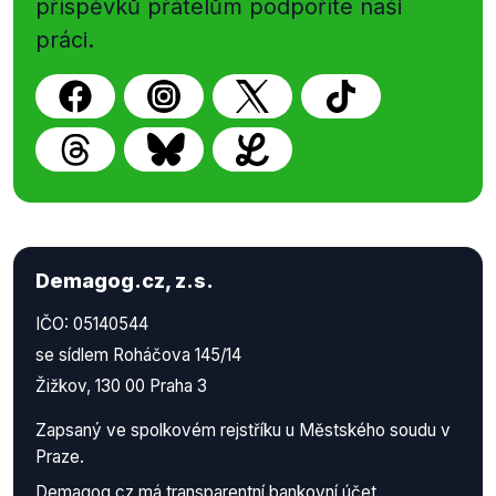
příspěvků přátelům podpoříte naši
práci.
Demagog.cz, z.s.
IČO: 05140544
se sídlem Roháčova 145/14
Žižkov, 130 00 Praha 3
Zapsaný ve spolkovém rejstříku u Městského soudu v
Praze.
Demagog.cz má
transparentní bankovní účet