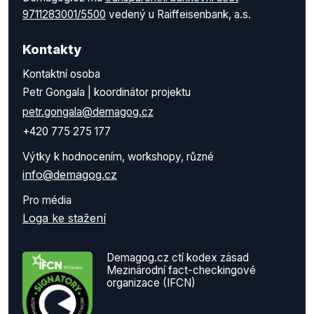
9711283001/5500
vedený u Raiffeisenbank, a.s.
Kontakty
Kontaktní osoba
Petr Gongala | koordinátor projektu
petr.gongala@demagog.cz
+420 775 275 177
Výtky k hodnocením, workshopy, různé
info@demagog.cz
Pro média
Loga ke stažení
Demagog.cz ctí kodex zásad
Mezinárodní fact-checkingové
organizace (IFCN)