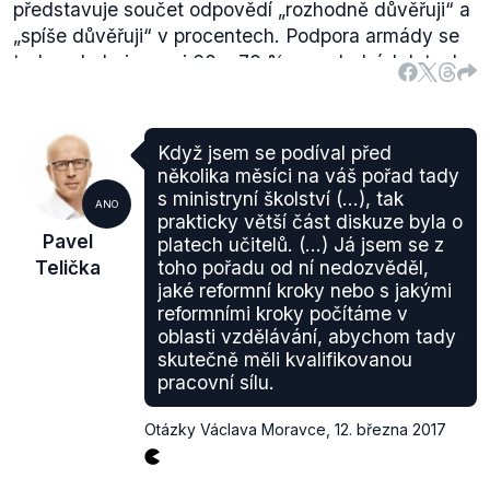
představuje součet odpovědí
„rozhodně důvěřuji“
a
„spíše důvěřuji“
v procentech. Podpora armády se
tedy pohybuje mezi 60 a 70 % v posledních letech.
Zdroj:
CVVM
(.pdf, str. 3)
Když jsem se podíval před
několika měsíci na váš pořad tady
s ministryní školství (...), tak
ANO
prakticky větší část diskuze byla o
Pavel
platech učitelů. (...) Já jsem se z
Telička
toho pořadu od ní nedozvěděl,
jaké reformní kroky nebo s jakými
reformními kroky počítáme v
oblasti vzdělávání, abychom tady
skutečně měli kvalifikovanou
pracovní sílu.
Otázky Václava Moravce
,
12. března 2017