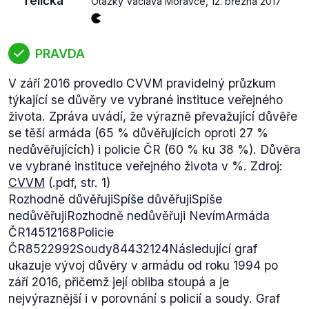
Telička
Otázky Václava Moravce
,
12. března 2017
PRAVDA
V září 2016 provedlo CVVM pravidelný průzkum
týkající se důvěry ve vybrané instituce veřejného
života. Zpráva uvádí, že
výrazně převažující důvěře
se těší armáda (65 % důvěřujících oproti 27 %
nedůvěřujících) i policie ČR (60 % ku 38 %).
Důvěra
ve vybrané instituce veřejného života v %. Zdroj:
CVVM
(.pdf, str. 1)
Rozhodně důvěřujiSpíše důvěřujiSpíše
nedůvěřujiRozhodně nedůvěřuji NevímArmáda
ČR14512168Policie
ČR8522992Soudy84432124Následující graf
ukazuje vývoj důvěry v armádu od roku 1994 po
září 2016, přičemž její obliba stoupá a je
nejvýraznější i v porovnání s policií a soudy. Graf