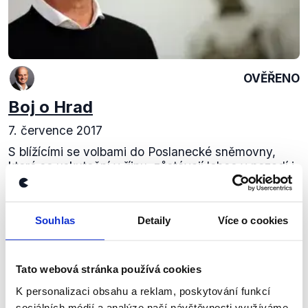
OVĚŘENO
Boj o Hrad
7. července 2017
S blížícími se volbami do Poslanecké sněmovny,
které se uskuteční v říjnu, zůstávají lehce v pozadí i
další volby, jež nás zanedlouho čekají. Totiž volby
prezidentské. Svou snahu dobýt Hrad...
Souhlas
Detaily
Více o cookies
Číst dál
Tato webová stránka používá cookies
Zůstaňme v kontaktu
K personalizaci obsahu a reklam, poskytování funkcí
sociálních médií a analýze naší návštěvnosti využíváme