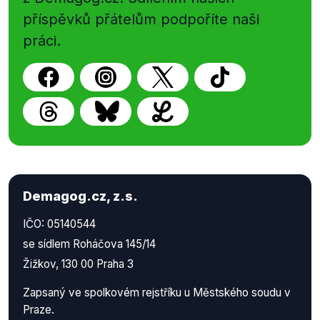
příspěvků přátelům podpoříte naši
práci.
Demagog.cz, z.s.
IČO: 05140544
se sídlem Roháčova 145/14
Žižkov, 130 00 Praha 3
Zapsaný ve spolkovém rejstříku u Městského soudu v
Praze.