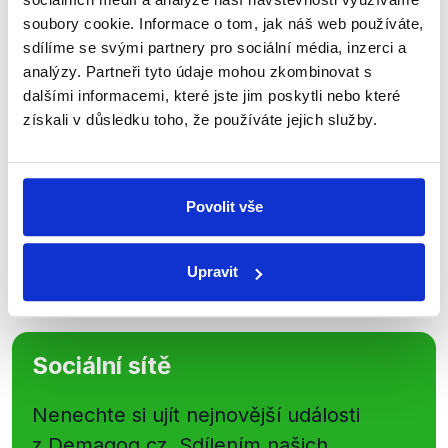
Přihlaste se k odběru našeho
soubory cookie. Informace o tom, jak náš web používáte,
sdílíme se svými partnery pro sociální média, inzerci a
newsletteru nebo
whatsappového
analýzy. Partneři tyto údaje mohou zkombinovat s
kanálu, kde pravidelně přinášíme
dalšími informacemi, které jste jim poskytli nebo které
shrnutí nejzajímavějších článků a analýz.
získali v důsledku toho, že používáte jejich služby.
Začněte nás odebírat, a mějte tak
přehled o tom, jaké dezinformace a
nepravdy se zrovna v Česku šíří.
Povolit vše
Newsletter
WhatsApp
Upravit
Sociální sítě
Nenechte si ujít nejnovější události
z Demagog.cz. Sdílením našich