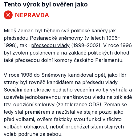
Tento výrok byl ověřen jako
NEPRAVDA
Miloš Zeman byl během své politické kariéry jak
předsedou Poslanecké sněmovny
(v letech 1996–
1998), tak i
předsedou vlády
(1998–2002). V roce 1996
byl zvolen poslancem a na základě politických dohod
také předsedou dolní komory českého Parlamentu.
V roce 1998 do Sněmovny kandidoval opět, jako lídr
strany byl rovněž kandidátem na předsedu vlády.
Sociální demokracie pod jeho vedením
volby vyhrála
a
uzavřela jednobarevnou menšinovou vládu na základě
tzv. opoziční smlouvy (za tolerance ODS). Zeman se
tedy stal premiérem a nezůstal ve stejné pozici jako
před volbami, ovšem fakticky svou funkci v těchto
volbách obhajoval, neboť procházel sítem stejných
voleb podruhé za sebou.