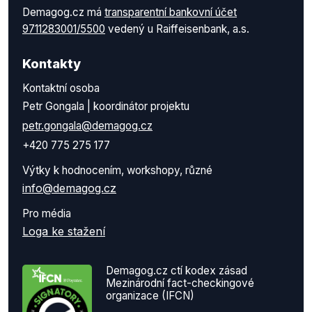
Demagog.cz má
transparentní bankovní účet
9711283001/5500
vedený u Raiffeisenbank, a.s.
Kontakty
Kontaktní osoba
Petr Gongala | koordinátor projektu
petr.gongala@demagog.cz
+420 775 275 177
Výtky k hodnocením, workshopy, různé
info@demagog.cz
Pro média
Loga ke stažení
Demagog.cz ctí kodex zásad
Mezinárodní fact-checkingové
organizace (IFCN)