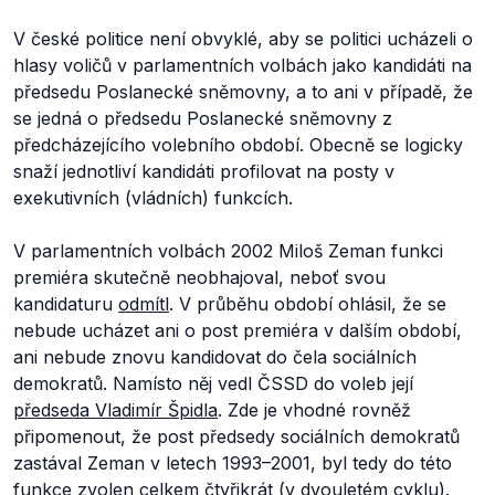
V české politice není obvyklé, aby se politici ucházeli o
hlasy voličů v parlamentních volbách jako kandidáti na
předsedu Poslanecké sněmovny, a to ani v případě, že
se jedná o předsedu Poslanecké sněmovny z
předcházejícího volebního období. Obecně se logicky
snaží jednotliví kandidáti profilovat na posty v
exekutivních (vládních) funkcích.
V parlamentních volbách 2002 Miloš Zeman funkci
premiéra skutečně neobhajoval, neboť svou
kandidaturu
odmítl
. V průběhu období ohlásil, že se
nebude ucházet ani o post premiéra v dalším období,
ani nebude znovu kandidovat do čela sociálních
demokratů. Namísto něj vedl ČSSD do voleb její
předseda Vladimír Špidla
. Zde je vhodné rovněž
připomenout, že post předsedy sociálních demokratů
zastával Zeman v letech 1993–2001, byl tedy do této
funkce zvolen celkem čtyřikrát (v dvouletém cyklu).