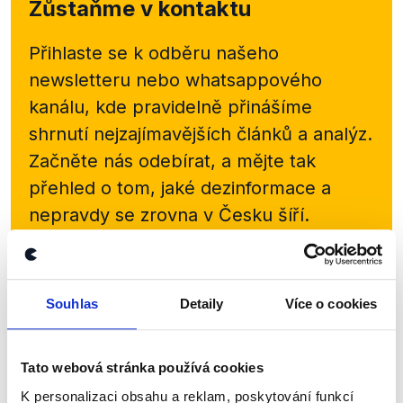
Zůstaňme v kontaktu
Přihlaste se k odběru našeho
newsletteru nebo
whatsappového
kanálu, kde pravidelně přinášíme
shrnutí nejzajímavějších článků a analýz.
Začněte nás odebírat, a mějte tak
přehled o tom, jaké dezinformace a
nepravdy se zrovna v Česku šíří.
Newsletter
WhatsApp
Souhlas
Detaily
Více o cookies
Sociální sítě
Tato webová stránka používá cookies
K personalizaci obsahu a reklam, poskytování funkcí