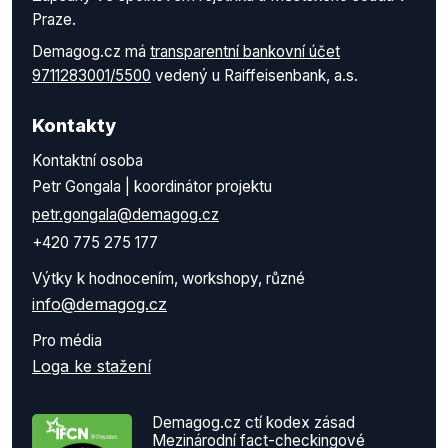
Praze.
Demagog.cz má
transparentní bankovní účet
9711283001/5500
vedený u Raiffeisenbank, a.s.
Kontakty
Kontaktní osoba
Petr Gongala | koordinátor projektu
petr.gongala@demagog.cz
+420 775 275 177
Výtky k hodnocením, workshopy, různé
info@demagog.cz
Pro média
Loga ke stažení
Demagog.cz ctí kodex zásad
Mezinárodní fact-checkingové