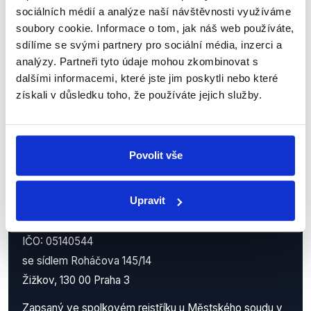
Nenechte si ujít nejnovější události
sociálních médií a analýze naší návštěvnosti využíváme
z Demagog.cz. Sdílením našich
soubory cookie. Informace o tom, jak náš web používáte,
příspěvků přátelům podpoříte naši
sdílíme se svými partnery pro sociální média, inzerci a
práci.
analýzy. Partneři tyto údaje mohou zkombinovat s
dalšími informacemi, které jste jim poskytli nebo které
získali v důsledku toho, že používáte jejich služby.
Povolit vše
Upravit
Demagog.cz, z.s.
IČO: 05140544
se sídlem Roháčova 145/14
Žižkov, 130 00 Praha 3
Zapsaný ve spolkovém rejstříku u Městského soudu v