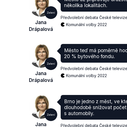
několika lokalitách.
Zelení
Předvolební debata České televiz
Jana
Komunální volby 2022
Drápalová
Město teď má poměrně hodn
20 % bytového fondu.
Zelení
Předvolební debata České televiz
Jana
Komunální volby 2022
Drápalová
Brno je jedno z měst, ve kt
dlouhodobě snižovat počet
s automobily.
Zelení
Jana
Předvolební debata České televiz