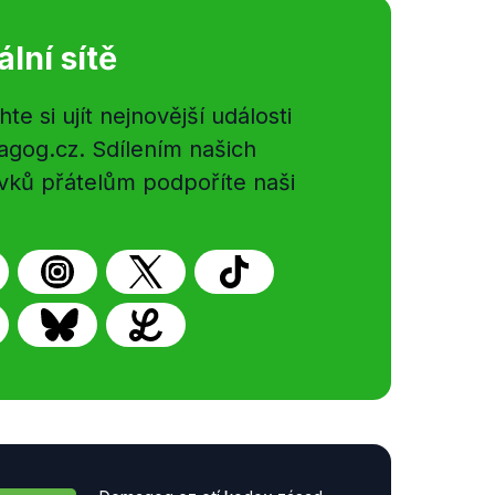
ální sítě
e si ujít nejnovější události
gog.cz. Sdílením našich
vků přátelům podpoříte naši