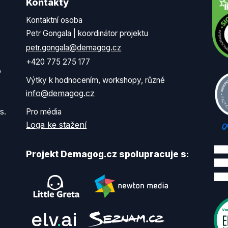
Kontakty
Kontaktní osoba
Petr Gongala | koordinátor projektu
petr.gongala@demagog.cz
+420 775 275 177
o
Výtky k hodnocením, workshopy, různé
info@demagog.cz
s.
Pro média
Loga ke stažení
Projekt Demagog.cz spolupracuje s: