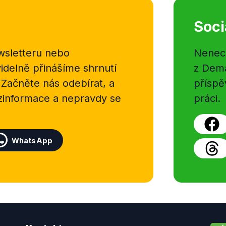
Soci
sletteru nebo
Nenecht
delně přinášíme shrnutí
z Dema
 Začněte nás odebírat, a
příspě
ezinformace a nepravdy se
práci.
WhatsApp