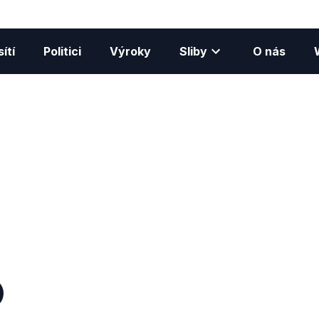
ítí
Politici
Výroky
Sliby
O nás