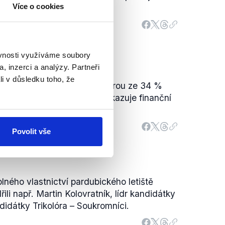
Více o cookies
ěvnosti využíváme soubory
, inzerci a analýzy. Partneři
li v důsledku toho, že
avováno společností EBA, kterou ze 34 %
 posledních letech letiště vykazuje finanční
 cestujících.
Povolit vše
lného vlastnictví pardubického letiště
li např. Martin Kolovratník, lídr kandidátky
ndidátky Trikolóra – Soukromníci.