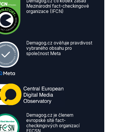
Demagog.cz ctí kodex zásad
Mezinárodní fact-checkingové
organizace (IFCN)
Demagog.cz ověřuje pravdivost
vybraného obsahu pro
společnost Meta
Demagog.cz je členem
evropské sítě fact-
checkingových organizací
EFCSN.