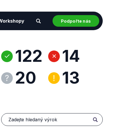
Workshopy
Podpořte nás
122
14
20
13