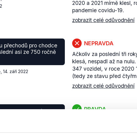
2020 a 2021 mírně klesl, r
2
pandemie covidu-19.
zobrazit celé odůvodnění
NEPRAVDA
 u přechodů pro chodce
oslední asi ze 750 ročně
Ačkoliv za poslední tři r
klesá, nespadl až na nulu
347 vozidel, v roce 2020 
e
,
14. září 2022
(tedy ze stavu před čtyřm
zobrazit celé odůvodnění
PRAVDA
pro Evropu, která bude
ávání financí na chytrý
Zelená dohoda pro Evropu 
otního prostředí, ale
Evropské unie. Finanční p
dopravy, energetických
zelené ekonomiky, mimo j