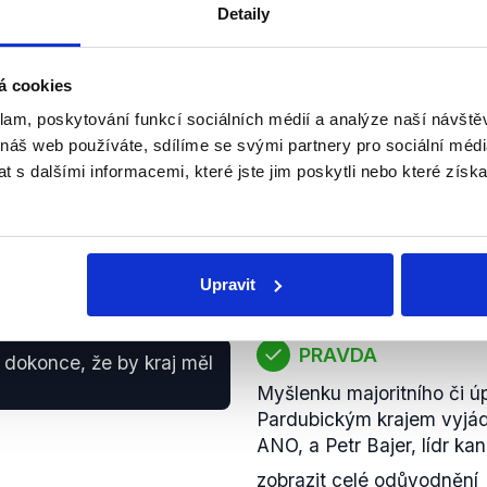
Detaily
budov a čistší dopravu.
zobrazit celé odůvodnění
á cookies
klam, poskytování funkcí sociálních médií a analýze naší návšt
PRAVDA
 náš web používáte, sdílíme se svými partnery pro sociální média
pardubického letiště,
 s dalšími informacemi, které jste jim poskytli nebo které získa
 tomhle letišti, které je
Pardubické letiště je spr
vlastní Pardubický kraj. V
ztráty i pokles odbavených
zobrazit celé odůvodnění
Upravit
PRAVDA
í dokonce, že by kraj měl
Myšlenku majoritního či úp
Pardubickým krajem vyjádři
ANO, a Petr Bajer, lídr ka
zobrazit celé odůvodnění