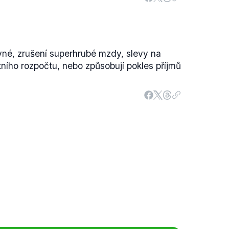
né, zrušení superhrubé mzdy, slevy na
tního rozpočtu, nebo způsobují pokles příjmů