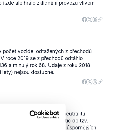
oli zde ale hrálo zklidnění provozu vlivem
oky počet vozidel odtažených z přechodů
. V roce 2019 se z přechodů odtáhlo
136 a minulý rok 68. Údaje z roku 2018
i lety) nejsou dostupné.
je plánem pro klimatickou neutralitu
odpora má putovat do investic do tzv.
iné na výstavbu energeticky úspornějších