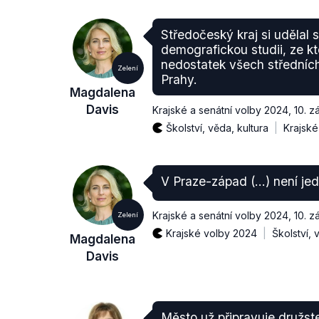
Středočeský kraj si udělal s
demografickou studii, ze kt
nedostatek všech středních
Zelení
Prahy.
Magdalena
Davis
Krajské a senátní volby 2024
,
10. z
Školství, věda, kultura
Krajské
V Praze-západ (…) není je
Krajské a senátní volby 2024
,
10. z
Zelení
Krajské volby 2024
Školství, 
Magdalena
Davis
Město už připravuje družst