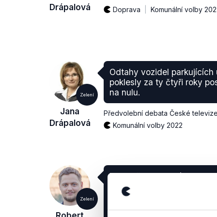
Drápalová
Doprava
Komunální volby 202
Odtahy vozidel parkujících
poklesly za ty čtyři roky p
na nulu.
Zelení
Jana
Předvolební debata České televiz
Drápalová
Komunální volby 2022
Tady přijde Zelená dohoda 
velkou příležitostí pro získ
projekty v oblasti nejen živ
Zelení
i udržitelnosti, udržitelné 
Robert
úspor a podobně.