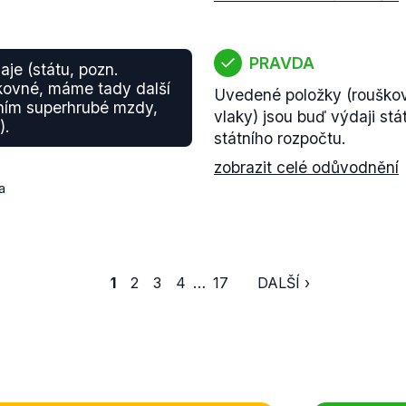
PRAVDA
daje (státu, pozn.
kovné, máme tady další
Uvedené položky (rouškov
ením superhrubé mzdy,
vlaky) jsou buď výdaji stá
).
státního rozpočtu.
zobrazit celé odůvodnění
a
1
2
3
4
…
17
DALŠÍ ›