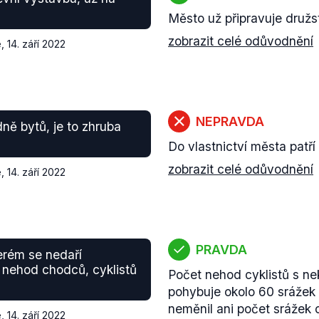
Město už připravuje družst
zobrazit celé odůvodnění
e
,
14. září 2022
NEPRAVDA
ě bytů, je to zhruba
Do vlastnictví města patří
zobrazit celé odůvodnění
e
,
14. září 2022
PRAVDA
erém se nedaří
 nehod chodců, cyklistů
Počet nehod cyklistů s ne
pohybuje okolo 60 srážek
neměnil ani počet srážek 
e
,
14. září 2022