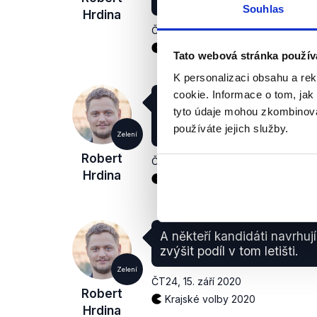
Souhlas
Hrdina
ČT24
,
15. září 2020
Krajské volby 2020
Tato webová stránka použív
K personalizaci obsahu a re
cookie. Informace o tom, jak
Ten problém, který se týká 
tyto údaje mohou zkombinovat
kde kraj má třetinový podíl v
používáte jejich služby.
dlouhodobě ztrátové.
Zelení
Robert
ČT24
,
15. září 2020
Hrdina
Krajské volby 2020
A někteří kandidáti navrhuj
zvýšit podíl v tom letišti.
Zelení
ČT24
,
15. září 2020
Robert
Krajské volby 2020
Hrdina