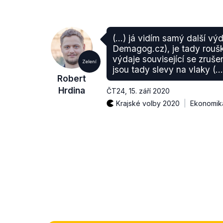
(...) já vidím samý další vý
Demagog.cz), je tady rouš
výdaje související se zruš
Zelení
jsou tady slevy na vlaky (...
Robert
Hrdina
ČT24
,
15. září 2020
Krajské volby 2020
Ekonomik