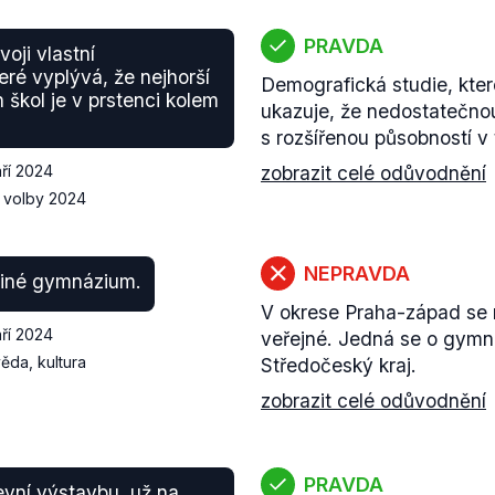
PRAVDA
voji vlastní
eré vyplývá, že nejhorší
Demografická studie, kter
 škol je v prstenci kolem
ukazuje, že nedostatečnou
s rozšířenou působností v 
áří 2024
zobrazit celé odůvodnění
 volby 2024
NEPRAVDA
diné gymnázium.
V okrese Praha-západ se n
áří 2024
veřejné. Jedná se o gymná
věda, kultura
Středočeský kraj.
zobrazit celé odůvodnění
PRAVDA
evní výstavbu, už na