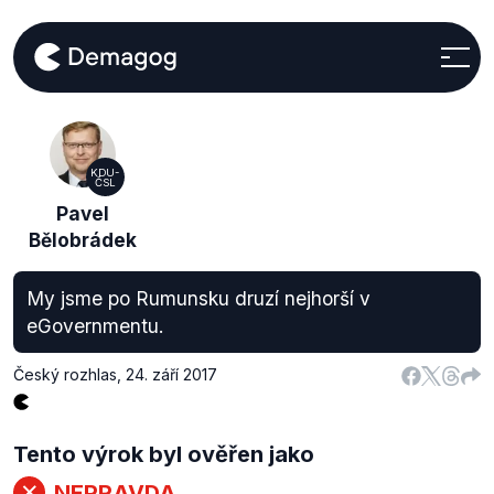
KDU-
ČSL
Pavel
Bělobrádek
My jsme po Rumunsku druzí nejhorší v
eGovernmentu.
Český rozhlas
,
24. září 2017
Tento výrok byl ověřen jako
NEPRAVDA