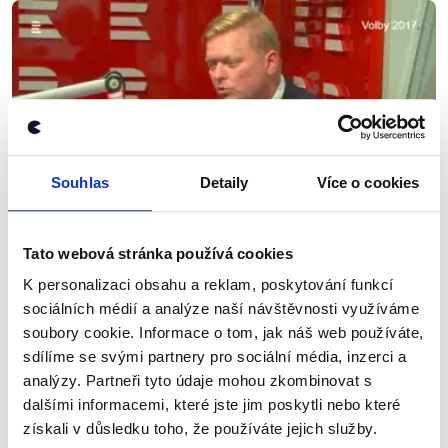
Souhlas
Detaily
Více o cookies
Tato webová stránka používá cookies
OVĚŘENO
K personalizaci obsahu a reklam, poskytování funkcí
Volby 2017: Lídr KDU-ČSL v ČRo
sociálních médií a analýze naší návštěvnosti využíváme
soubory cookie. Informace o tom, jak náš web používáte,
24. září 2017
sdílíme se svými partnery pro sociální média, inzerci a
Předseda KDU-ČSL Bělobrádek si ve svém
analýzy. Partneři tyto údaje mohou zkombinovat s
rozhovoru připsal doposud nejvíce faktických
dalšími informacemi, které jste jim poskytli nebo které
výroků ze všech námi sledovaných lídrů, kteří
získali v důsledku toho, že používáte jejich služby.
vystoupili v rozhovoru Českého rozhlasu.