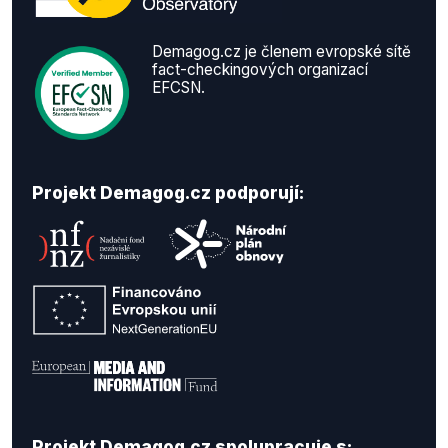
Demagog.cz je členem evropské sítě
fact-checkingových organizací
EFCSN.
Projekt Demagog.cz podporují:
Projekt Demagog.cz spolupracuje s: