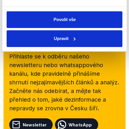
Vicepremiér mluvil...
Číst dál
Povolit vše
Upravit
Zůstaňme v kontaktu
Přihlaste se k odběru našeho
newsletteru nebo
whatsappového
kanálu, kde pravidelně přinášíme
shrnutí nejzajímavějších článků a analýz.
Začněte nás odebírat, a mějte tak
přehled o tom, jaké dezinformace a
nepravdy se zrovna v Česku šíří.
Newsletter
WhatsApp