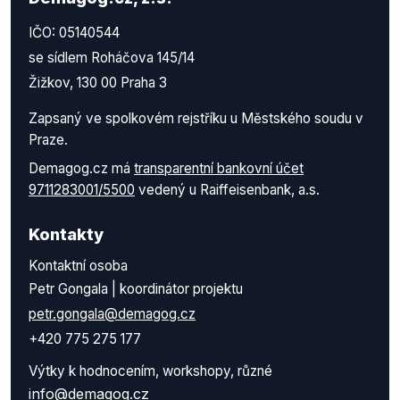
IČO: 05140544
se sídlem Roháčova 145/14
Žižkov, 130 00 Praha 3
Zapsaný ve spolkovém rejstříku u Městského soudu v
Praze.
Demagog.cz má
transparentní bankovní účet
9711283001/5500
vedený u Raiffeisenbank, a.s.
Kontakty
Kontaktní osoba
Petr Gongala | koordinátor projektu
petr.gongala@demagog.cz
+420 775 275 177
Výtky k hodnocením, workshopy, různé
info@demagog.cz