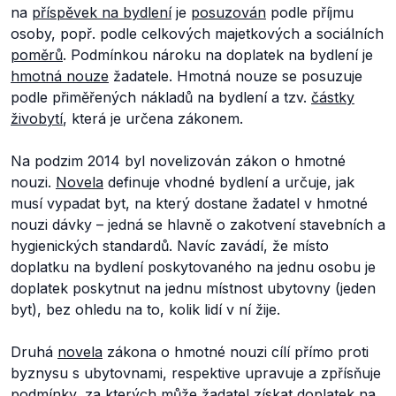
na
příspěvek na bydlení
je
posuzován
podle příjmu
osoby, popř. podle celkových majetkových a sociálních
poměrů
. Podmínkou nároku na doplatek na bydlení je
hmotná nouze
žadatele. Hmotná nouze se posuzuje
podle přiměřených nákladů na bydlení a tzv.
částky
živobytí
, která je určena zákonem.
Na podzim 2014 byl novelizován zákon o hmotné
nouzi.
Novela
definuje vhodné bydlení a určuje, jak
musí vypadat byt, na který dostane žadatel v hmotné
nouzi dávky – jedná se hlavně o zakotvení stavebních a
hygienických standardů. Navíc zavádí, že místo
doplatku na bydlení poskytovaného na jednu osobu je
doplatek poskytnut na jednu místnost ubytovny (jeden
byt), bez ohledu na to, kolik lidí v ní žije.
Druhá
novela
zákona o hmotné nouzi cílí přímo proti
byznysu s ubytovnami, respektive upravuje a zpřísňuje
podmínky, za kterých může žadatel získat doplatek na