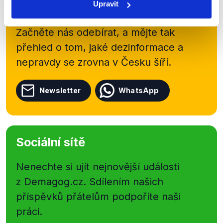
kanálu, kde pravidelně přinášíme
Upravit
shrnutí nejzajímavějších článků a analýz.
Začněte nás odebírat, a mějte tak
přehled o tom, jaké dezinformace a
nepravdy se zrovna v Česku šíří.
Newsletter
WhatsApp
Sociální sítě
Nenechte si ujít nejnovější události
z Demagog.cz. Sdílením našich
příspěvků přátelům podpoříte naši
práci.