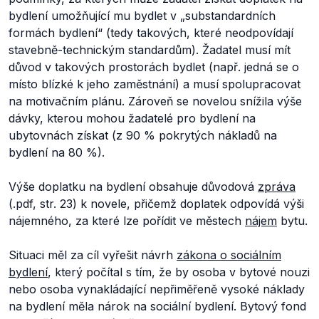
bydlení umožňující mu bydlet v „
substandardních
formách bydlení
“ (tedy takových, které neodpovídají
stavebně-technickým standardům). Žadatel musí mít
důvod v takových prostorách bydlet (např. jedná se o
místo blízké k jeho zaměstnání) a musí spolupracovat
na motivačním plánu. Zároveň se novelou snížila výše
dávky, kterou mohou žadatelé pro bydlení na
ubytovnách získat (z 90 % pokrytých nákladů na
bydlení na 80 %).
Výše doplatku na bydlení obsahuje důvodová
zpráva
(.pdf, str. 23) k novele, přičemž doplatek odpovídá výši
nájemného, za které lze pořídit ve městech
nájem
bytu.
Situaci měl za cíl vyřešit návrh
zákona o sociálním
bydlení
, který počítal s tím, že by osoba v bytové nouzi
nebo osoba vynakládající nepřiměřeně vysoké náklady
na bydlení měla nárok na sociální bydlení. Bytový fond