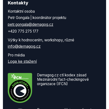
Kontakty
Kontaktní osoba
Petr Gongala | koordinátor projektu
petr.gongala@demagog.cz
+420 775 275 177
Výtky k hodnocením, workshopy, různé
info@demagog.cz
Pro média
Loga ke stažení
Demagog.cz ctí kodex zásad
Mezinárodní fact-checkingové
organizace (IFCN)