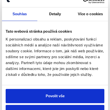
OVĚŘENO
Souhlas
Detaily
Více o cookies
Volby 2017: Lídr Svobodných v ČRo
27. září 2017
Tato webová stránka používá cookies
Předseda Strany svobodných občanů byl stejně
jako další čelné osobnosti jednotlivých stran hostem
K personalizaci obsahu a reklam, poskytování funkcí
předvolebního vysílání Českého rozhlasu. V
sociálních médií a analýze naší návštěvnosti využíváme
obvyklém formátu se nejprve věnoval otázkám...
soubory cookie. Informace o tom, jak náš web používáte,
sdílíme se svými partnery pro sociální média, inzerci a
Číst dál
analýzy. Partneři tyto údaje mohou zkombinovat s
dalšími informacemi, které jste jim poskytli nebo které
získali v důsledku toho, že používáte jejich služby.
Zůstaňme v kontaktu
Přihlaste se k odběru našeho
Povolit vše
newsletteru nebo
whatsappového