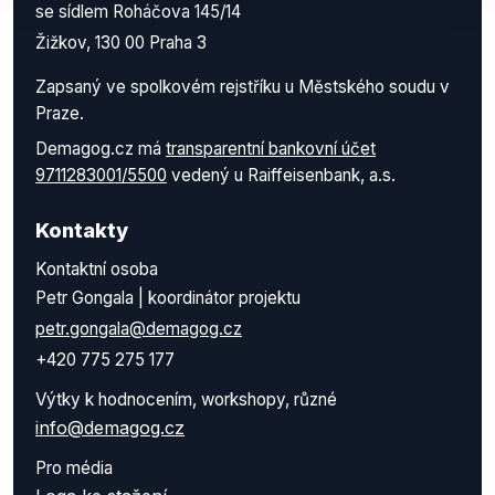
se sídlem Roháčova 145/14
Žižkov, 130 00 Praha 3
Zapsaný ve spolkovém rejstříku u Městského soudu v
Praze.
Demagog.cz má
transparentní bankovní účet
9711283001/5500
vedený u Raiffeisenbank, a.s.
Kontakty
Kontaktní osoba
Petr Gongala | koordinátor projektu
petr.gongala@demagog.cz
+420 775 275 177
Výtky k hodnocením, workshopy, různé
info@demagog.cz
Pro média