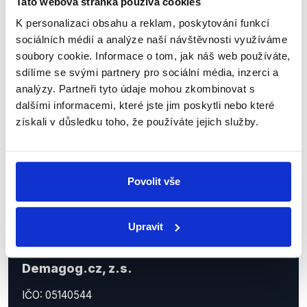
Tato webová stránka používá cookies
Sociální sítě
K personalizaci obsahu a reklam, poskytování funkcí
sociálních médií a analýze naší návštěvnosti využíváme
Nenechte si ujít nejnovější události
soubory cookie. Informace o tom, jak náš web používáte,
sdílíme se svými partnery pro sociální média, inzerci a
z Demagog.cz. Sdílením našich
analýzy. Partneři tyto údaje mohou zkombinovat s
příspěvků přátelům podpoříte naši
dalšími informacemi, které jste jim poskytli nebo které
práci.
získali v důsledku toho, že používáte jejich služby.
Povolit vše
Upravit
Demagog.cz, z.s.
IČO: 05140544