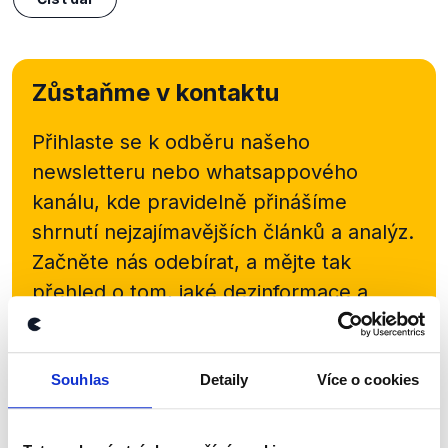
Zůstaňme v kontaktu
Přihlaste se k odběru našeho
newsletteru nebo
whatsappového
kanálu, kde pravidelně přinášíme
shrnutí nejzajímavějších článků a analýz.
Začněte nás odebírat, a mějte tak
přehled o tom, jaké dezinformace a
nepravdy se zrovna v Česku šíří.
Newsletter
WhatsApp
Souhlas
Detaily
Více o cookies