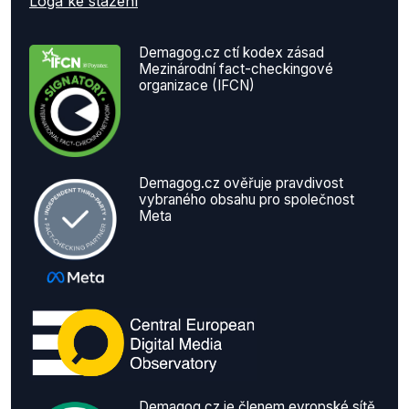
Loga ke stažení
Demagog.cz ctí kodex zásad
Mezinárodní fact-checkingové
organizace (IFCN)
Demagog.cz ověřuje pravdivost
vybraného obsahu pro společnost
Meta
Demagog.cz je členem evropské sítě