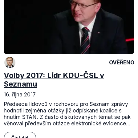
OVĚŘENO
Volby 2017: Lídr KDU-ČSL v
Seznamu
16. října 2017
Předseda lidovců v rozhovoru pro Seznam zprávy
hodnotil zejména otázky již odpískané koalice s
hnutím STAN. Z často diskutovaných témat se pak
věnoval především otázce elektronické evidence...
Číst dál