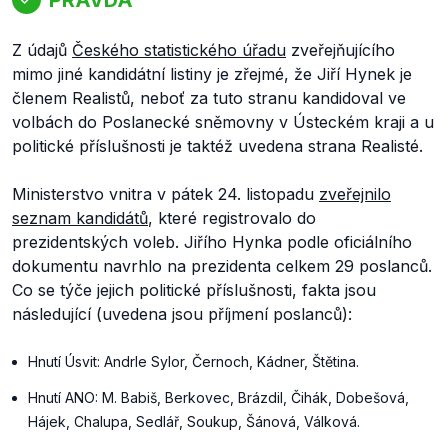
Z údajů
Českého statistického úřadu
zveřejňujícího
mimo jiné kandidátní listiny je zřejmé, že Jiří Hynek je
členem Realistů, neboť za tuto stranu kandidoval ve
volbách do Poslanecké sněmovny v Ústeckém kraji a u
politické příslušnosti je taktéž uvedena strana Realisté.
Ministerstvo vnitra v pátek 24. listopadu
zveřejnilo
seznam kandidátů
, které registrovalo do
prezidentských voleb. Jiřího Hynka podle oficiálního
dokumentu navrhlo na prezidenta celkem 29 poslanců.
Co se týče jejich politické příslušnosti, fakta jsou
následující (uvedena jsou příjmení poslanců):
Hnutí Úsvit: Andrle Sylor, Černoch, Kádner, Štětina.
Hnutí ANO: M. Babiš, Berkovec, Brázdil, Čihák, Dobešová,
Hájek, Chalupa, Sedlář, Soukup, Šánová, Válková.