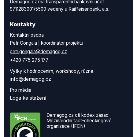
Demagog.cz má
transparentní bankovní účet
9711283001/5500
vedený u Raiffeisenbank, a.s.
Kontakty
Kontaktní osoba
Petr Gongala | koordinátor projektu
petr.gongala@demagog.cz
+420 775 275 177
Výtky k hodnocením, workshopy, různé
info@demagog.cz
Pro média
Loga ke stažení
Demagog.cz ctí kodex zásad
Mezinárodní fact-checkingové
organizace (IFCN)