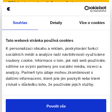
Přihlaste se k odběru našeho
newsletteru nebo
whatsappového
kanálu, kde pravidelně přinášíme
Souhlas
Detaily
Více o cookies
shrnutí nejzajímavějších článků a analýz.
Začněte nás odebírat, a mějte tak
přehled o tom, jaké dezinformace a
Tato webová stránka používá cookies
nepravdy se zrovna v Česku šíří.
K personalizaci obsahu a reklam, poskytování funkcí
sociálních médií a analýze naší návštěvnosti využíváme
soubory cookie. Informace o tom, jak náš web používáte,
Newsletter
WhatsApp
sdílíme se svými partnery pro sociální média, inzerci a
analýzy. Partneři tyto údaje mohou zkombinovat s
dalšími informacemi, které jste jim poskytli nebo které
získali v důsledku toho, že používáte jejich služby.
Sociální sítě
Nenechte si ujít nejnovější události
Povolit vše
z Demagog.cz. Sdílením našich