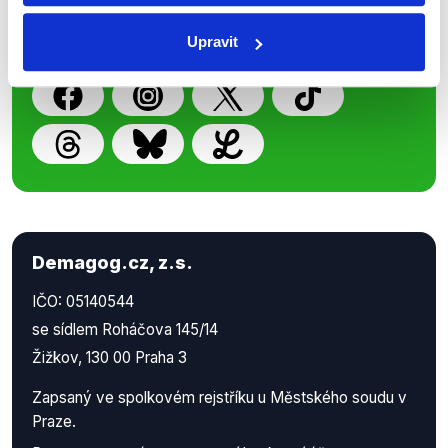
příspěvků přátelům podpoříte naši
práci.
Upravit
Demagog.cz, z.s.
IČO: 05140544
se sídlem Roháčova 145/14
Žižkov, 130 00 Praha 3
Zapsaný ve spolkovém rejstříku u Městského soudu v
Praze.