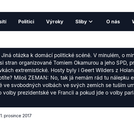
ítí
Politici
Výroky
Sliby
O nás
Jiná otázka k domácí politické scéně. V minulém, o mi
ksi stran organizované Tomiem Okamurou a jeho SPD, pro
kách extremistické. Hosty byly i Geert Wilders z Hola
títe? Miloš ZEMAN: No, tak já nemám rád tu nálepku e
ré ve svobodných volbách ve svých zemích se tuším um
o volby prezidentské ve Francii a pokud jde o volby par
1. prosince 2017