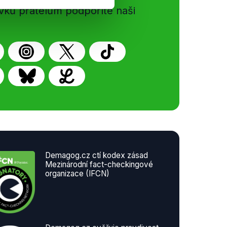
vků přátelům podpoříte naši
Demagog.cz ctí kodex zásad
Mezinárodní fact-checkingové
organizace (IFCN)