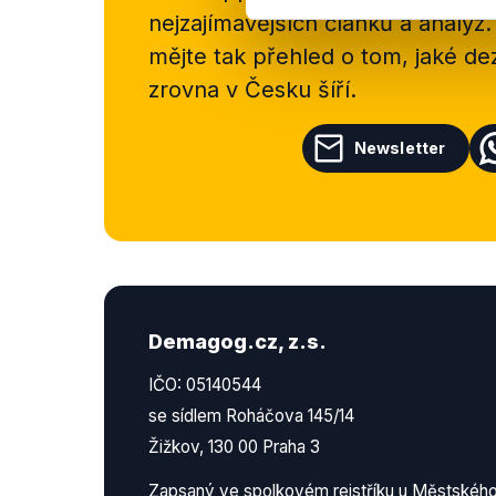
nejzajímavějších článků a analýz.
mějte tak přehled o tom, jaké d
zrovna v Česku šíří.
Newsletter
Demagog.cz, z.s.
IČO: 05140544
se sídlem Roháčova 145/14
Žižkov, 130 00 Praha 3
Zapsaný ve spolkovém rejstříku u Městskéh