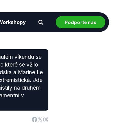
Workshopy
Podpořte nás
nulém víkendu se
 které se vžilo
ndska a Marine Le
xtremistická. Jde
ístily na druhém
lamentní v