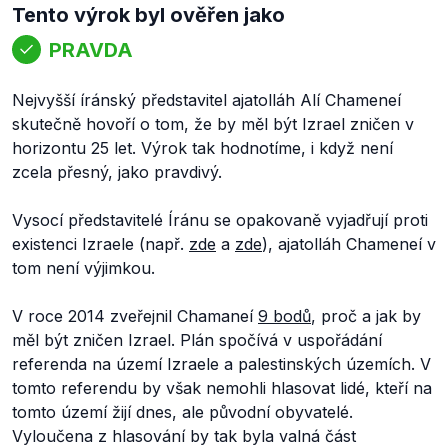
Tento výrok byl ověřen jako
PRAVDA
Nejvyšší íránský představitel ajatolláh Alí Chameneí
skutečně hovoří o tom, že by měl být Izrael zničen v
horizontu 25 let. Výrok tak hodnotíme, i když není
zcela přesný, jako pravdivý.
Vysocí představitelé Íránu se opakovaně vyjadřují proti
existenci Izraele (např.
zde
a
zde
), ajatolláh Chameneí v
tom není výjimkou.
V roce 2014 zveřejnil Chamaneí
9 bodů
, proč a jak by
měl být zničen Izrael. Plán spočívá v uspořádání
referenda na území Izraele a palestinských územích. V
tomto referendu by však nemohli hlasovat lidé, kteří na
tomto území žijí dnes, ale původní obyvatelé.
Vyloučena z hlasování by tak byla valná část