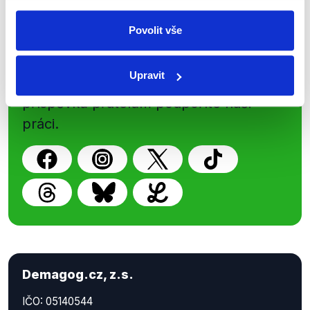
Sociální sítě
Povolit vše
Nenechte si ujít nejnovější události
Upravit
z Demagog.cz. Sdílením našich
příspěvků přátelům podpoříte naši
práci.
Demagog.cz, z.s.
IČO: 05140544