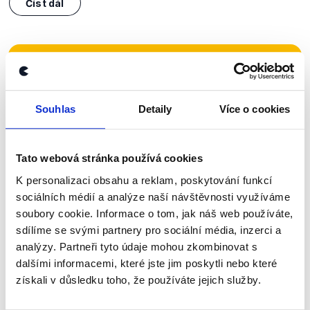
Číst dál
Zůstaňme v kontaktu
Přihlaste se k odběru našeho
Souhlas
Detaily
Více o cookies
newsletteru nebo
whatsappového
kanálu, kde pravidelně přinášíme
Tato webová stránka používá cookies
shrnutí nejzajímavějších článků a analýz.
K personalizaci obsahu a reklam, poskytování funkcí
Začněte nás odebírat, a mějte tak
sociálních médií a analýze naší návštěvnosti využíváme
přehled o tom, jaké dezinformace a
soubory cookie. Informace o tom, jak náš web používáte,
nepravdy se zrovna v Česku šíří.
sdílíme se svými partnery pro sociální média, inzerci a
analýzy. Partneři tyto údaje mohou zkombinovat s
dalšími informacemi, které jste jim poskytli nebo které
Newsletter
WhatsApp
získali v důsledku toho, že používáte jejich služby.