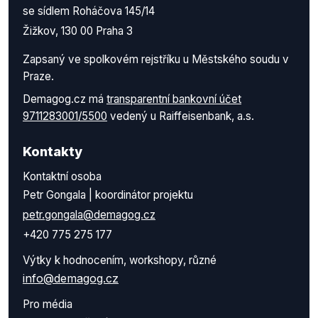
se sídlem Roháčova 145/14
Žižkov, 130 00 Praha 3
Zapsaný ve spolkovém rejstříku u Městského soudu v
Praze.
Demagog.cz má
transparentní bankovní účet
9711283001/5500
vedený u Raiffeisenbank, a.s.
Kontakty
Kontaktní osoba
Petr Gongala | koordinátor projektu
petr.gongala@demagog.cz
+420 775 275 177
Výtky k hodnocením, workshopy, různé
info@demagog.cz
Pro média