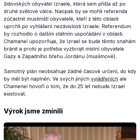
židovských obyvatel Izraele, která sem přišla až po
druhé světové válce. Naopak by se mohli referenda
zúčastnit muslimští obyvatelé, kteří z této oblasti
uprchli po vyhlášení nezávislosti Izraele. Referendum
by rozhodlo o dalším státním uspořádání v oblasti.
Chamaneí upozorňuje, že Izrael se bude těmto snahám
bránit a proto je potřeba vyzbrojit místní obyvatele
Gazy a Západního břehu Jordánu (muslimové).
Samotný plán neobsahuje žádné časové určení, do kdy
by měl být naplněn. Ve svých jiných
vyjádřeních
ale
Chameneí hovoří o tom, že do 25 let nebude Izrael
existovat.
Výrok jsme zmínili