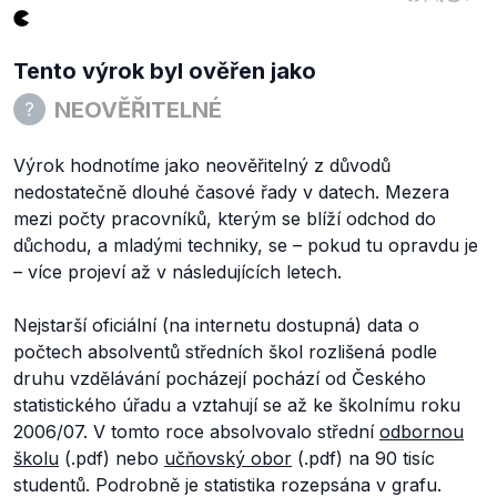
Tento výrok byl ověřen jako
NEOVĚŘITELNÉ
Výrok hodnotíme jako neověřitelný z důvodů
nedostatečně dlouhé časové řady v datech. Mezera
mezi počty pracovníků, kterým se blíží odchod do
důchodu, a mladými techniky, se – pokud tu opravdu je
– více projeví až v následujících letech.
Nejstarší oficiální (na internetu dostupná) data o
počtech absolventů středních škol rozlišená podle
druhu vzdělávání pocházejí pochází od Českého
statistického úřadu a vztahují se až ke školnímu roku
2006/07. V tomto roce absolvovalo střední
odbornou
školu
(.pdf) nebo
učňovský obor
(.pdf) na 90 tisíc
studentů. Podrobně je statistika rozepsána v grafu.