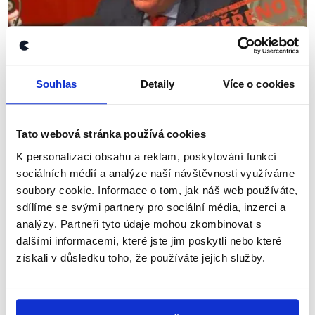
OVĚŘENO
Souhlas
Detaily
Více o cookies
Debata v Českém rozhlase:
Vratislav Kulhánek
Tato webová stránka používá cookies
5. ledna 2018
K personalizaci obsahu a reklam, poskytování funkcí
Prezidentský kandidát Vratislav Kulhánek (ODA) byl
sociálních médií a analýze naší návštěvnosti využíváme
hostem Jana Pokorného ve 20 minutách
soubory cookie. Informace o tom, jak náš web používáte,
Radiožurnálu. V rozhovoru se mluvilo o zahraniční
sdílíme se svými partnery pro sociální média, inzerci a
politice, možnostech prezidenta ovlivnit
analýzy. Partneři tyto údaje mohou zkombinovat s
směřování...
dalšími informacemi, které jste jim poskytli nebo které
získali v důsledku toho, že používáte jejich služby.
Číst dál