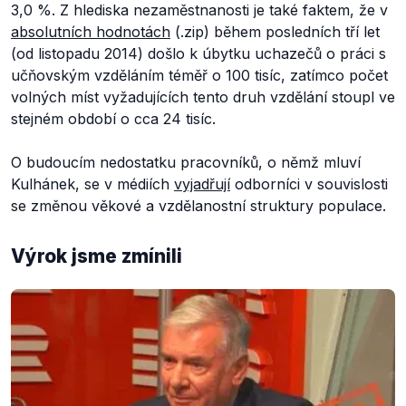
3,0 %. Z hlediska nezaměstnanosti je také faktem, že v
absolutních hodnotách
(.zip) během posledních tří let
(od listopadu 2014) došlo k úbytku uchazečů o práci s
učňovským vzděláním téměř o 100 tisíc, zatímco počet
volných míst vyžadujících tento druh vzdělání stoupl ve
stejném období o cca 24 tisíc.
O budoucím nedostatku pracovníků, o němž mluví
Kulhánek, se v médiích
vyjadřují
odborníci v souvislosti
se změnou věkové a vzdělanostní struktury populace.
Výrok jsme zmínili