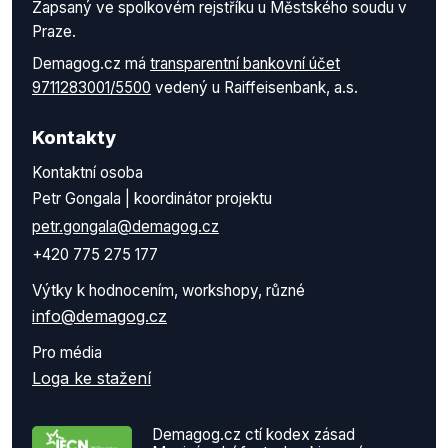
Zapsaný ve spolkovém rejstříku u Městského soudu v
Praze.
Demagog.cz má
transparentní bankovní účet
9711283001/5500
vedený u Raiffeisenbank, a.s.
Kontakty
Kontaktní osoba
Petr Gongala | koordinátor projektu
petr.gongala@demagog.cz
+420 775 275 177
Výtky k hodnocením, workshopy, různé
info@demagog.cz
Pro média
Loga ke stažení
Demagog.cz ctí kodex zásad