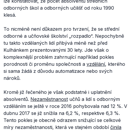
lze konstatovat, že počet absolventů středních
odborných škol a odborných učilišť od roku 1990
klesá.
To nicméně není důkazem pro tvrzení, že se střední
odborné a učňovské školství „rozpadlo“. Nepochybně
tu takto vzdělaných lidí přibývá méně než před
Kulhánkem prezentovanými 30 lety. Jde však o
komplexnější problém zahrnující například pokles
porodnosti či proměnu společnosti a
vzdělání
, kterého
si sama žádá z důvodu automatizace nebo svých
nároků.
Kromě již řečeného je však podstatné i uplatnění
absolventů.
Nezaměstnanost
učňů a lidí s odborným
vzděláním se ještě v roce 2016 pohybovala nad 12 %. V
dubnu 2017 se již snížila na 6,2 %, respektive 6,3 %.
Tento pokles je obecně odrazem snižující se celkové
míry nezaměstnanosti, která ve stejném období
činila