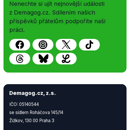
Nenechte si ujít nejnovější události
z Demagog.cz. Sdílením našich
příspěvků přátelům podpoříte naši
práci.
Demagog.cz, z.s.
IČO: 05140544
se sídlem Roháčova 145/14
Žižkov, 130 00 Praha 3