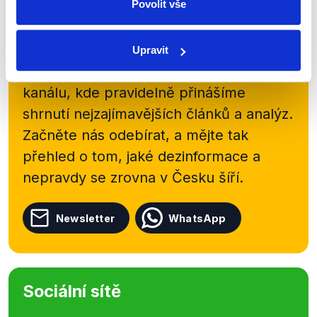
Povolit vše
Zůstaňme v kontaktu
Přihlaste se k odběru našeho
Upravit
newsletteru nebo
whatsappového
kanálu, kde pravidelně přinášíme
shrnutí nejzajímavějších článků a analýz.
Začněte nás odebírat, a mějte tak
přehled o tom, jaké dezinformace a
nepravdy se zrovna v Česku šíří.
Newsletter
WhatsApp
Sociální sítě