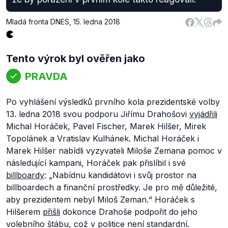
Mladá fronta DNES
,
15. ledna 2018
Tento výrok byl ověřen jako
PRAVDA
Po vyhlášení výsledků prvního kola prezidentské volby
13. ledna 2018 svou podporu Jiřímu Drahošovi
vyjádřili
Michal Horáček, Pavel Fischer, Marek Hilšer, Mirek
Topolánek a Vratislav Kulhánek. Michal Horáček i
Marek Hilšer nabídli vyzyvateli Miloše Zemana pomoc v
následující kampani, Horáček pak přislíbil i své
billboardy
: „
Nabídnu kandidátovi i svůj prostor na
billboardech a finanční prostředky. Je pro mě důležité,
aby prezidentem nebyl Miloš Zeman.“
Horáček s
Hilšerem
přišli
dokonce Drahoše podpořit do jeho
volebního štábu, což v politice není standardní.