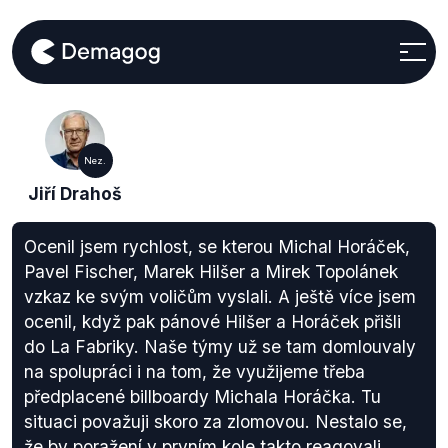
Nez.
Jiří Drahoš
Ocenil jsem rychlost, se kterou Michal Horáček,
Pavel Fischer, Marek Hilšer a Mirek Topolánek
vzkaz ke svým voličům vyslali. A ještě více jsem
ocenil, když pak pánové Hilšer a Horáček přišli
do La Fabriky. Naše týmy už se tam domlouvaly
na spolupráci i na tom, že využijeme třeba
předplacené billboardy Michala Horáčka. Tu
situaci považuji skoro za zlomovou. Nestalo se,
že by poražení v prvním kole takto reagovali.