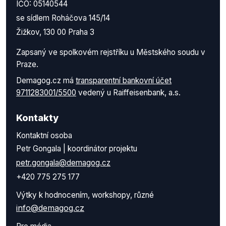
IČO: 05140544
se sídlem Roháčova 145/14
Žižkov, 130 00 Praha 3
Zapsaný ve spolkovém rejstříku u Městského soudu v
Praze.
Demagog.cz má
transparentní bankovní účet
9711283001/5500
vedený u Raiffeisenbank, a.s.
Kontakty
Kontaktní osoba
Petr Gongala | koordinátor projektu
petr.gongala@demagog.cz
+420 775 275 177
Výtky k hodnocením, workshopy, různé
info@demagog.cz