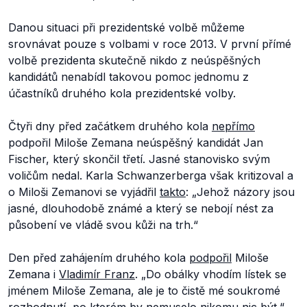
Danou situaci při prezidentské volbě můžeme
srovnávat pouze s volbami v roce 2013. V první přímé
volbě prezidenta skutečně nikdo z neúspěšných
kandidátů nenabídl takovou pomoc jednomu z
účastníků druhého kola prezidentské volby.
Čtyři dny před začátkem druhého kola
nepřímo
podpořil Miloše Zemana neúspěšný kandidát Jan
Fischer, který skončil třetí. Jasné stanovisko svým
voličům nedal. Karla Schwanzerberga však kritizoval a
o Miloši Zemanovi se vyjádřil
takto
: „
Jehož názory jsou
jasné, dlouhodobě známé a který se nebojí nést za
působení ve vládě svou kůži na trh.“
Den před zahájením druhého kola
podpořil
Miloše
Zemana i
Vladimír Franz
. „
Do obálky vhodím lístek se
jménem Miloše Zemana, ale je to čistě mé soukromé