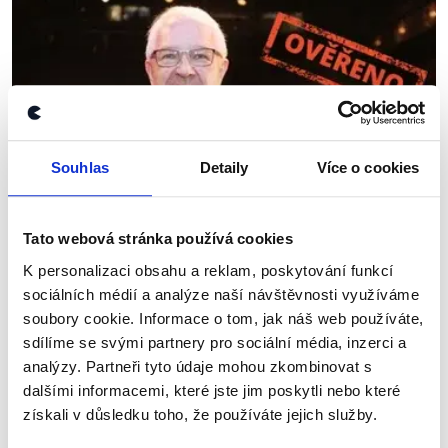
Souhlas
Detaily
Více o cookies
OVĚŘENO
Tato webová stránka používá cookies
Rozhovor Jiřího Drahoše pro
K personalizaci obsahu a reklam, poskytování funkcí
Mladou frontu DNES
sociálních médií a analýze naší návštěvnosti využíváme
soubory cookie. Informace o tom, jak náš web používáte,
15. ledna 2018
sdílíme se svými partnery pro sociální média, inzerci a
Před blížícím se prezidentským finále se vám
analýzy. Partneři tyto údaje mohou zkombinovat s
pokusíme zprostředkovat co nejvíce ověřených
dalšími informacemi, které jste jim poskytli nebo které
výroků obou kandidátů na post hlavy státu. Kromě
získali v důsledku toho, že používáte jejich služby.
jejich diskutovaných televizních debat se rovněž...