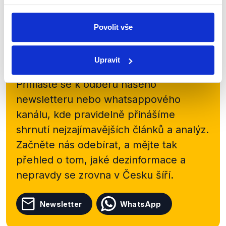
Číst dál
Povolit vše
Zůstaňme v kontaktu
Upravit
Přihlaste se k odběru našeho
newsletteru nebo
whatsappového
kanálu, kde pravidelně přinášíme
shrnutí nejzajímavějších článků a analýz.
Začněte nás odebírat, a mějte tak
přehled o tom, jaké dezinformace a
nepravdy se zrovna v Česku šíří.
Newsletter
WhatsApp