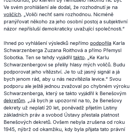
rozhodnutí, po kterém by nemuselo nikomu nic být.“
Ve svém prohlášení ale dodal, že rozhodnutí je na
voličích
. „
Voliči nechť sami rozhodnou. Nicméně
pranýřovat někoho za jeho osobní postoj a subjektivní
názor nepřísluší demokraticky uvažující společnosti.“
Ihned po vyhlášení výsledků nepřímo
podpořila
Karla
Schwarzenberga Zuzana Roithová a přímo Přemysl
Sobotka. Ten se tehdy vyjádřil
takto
. „
Ke Karlu
Schwarzenbergovi se přelily hlasy mých voličů. Budu
podporovat jeho vítězství. Je to už jasný signál a já
bych jenom rád, aby u nás nezvítězila levice.“
Svou
podporu ale ještě jednou zvažoval po chybném výroku
Schwarzenberga, který se takto vyjádřil k Benešovým
dekretům
. „
Já bych je upozornil na to, že Benešovy
dekrety už neplatí 20 let, poněvadž přijetím Listiny
základních práv a svobod Ústavy přestala platnost
Benešových dekretů. Ovšem nebyla zrušena od roku
1945, nýbrž od okamžiku, kdy byla přijata tato právní