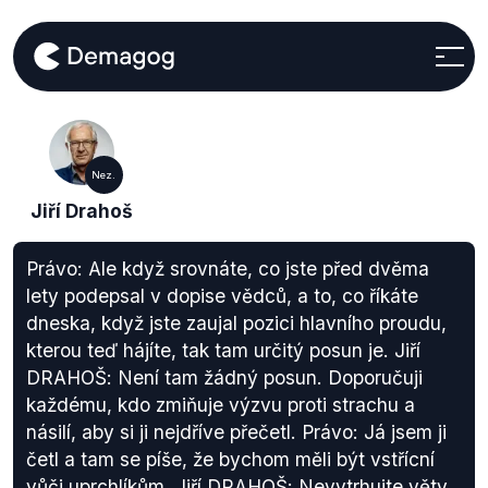
Nez.
Jiří Drahoš
Právo: Ale když srovnáte, co jste před dvěma
lety podepsal v dopise vědců, a to, co říkáte
dneska, když jste zaujal pozici hlavního proudu,
kterou teď hájíte, tak tam určitý posun je. Jiří
DRAHOŠ: Není tam žádný posun. Doporučuji
každému, kdo zmiňuje výzvu proti strachu a
násilí, aby si ji nejdříve přečetl. Právo: Já jsem ji
četl a tam se píše, že bychom měli být vstřícní
vůči uprchlíkům. Jiří DRAHOŠ: Nevytrhujte věty