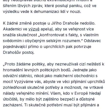
šířením lživých zpráv, které posilují paniku, což ve
výsledku vede k dehumanizaci lidí v nouzi.
K žádné změně postoje u Jiřího Drahoše nedošlo.
Akademici ve
výzvě
apelují, aby se veřejnost více
snažila skutečnost „
konfrontovat s fakty, s vlastním
svědomím i obyčejným selským rozumem.
“ Odstavec
pojednávající přímo o uprchlících pak potvrzuje
Drahošův postoj.
„
Proto žádáme politiky, aby nezneužívali cizí neštěstí k
hromadění levných politických bodů. Jednejte jako
odvážní státníci, nikoli jako malicherní obchodníci s
mocí! Vyzýváme vás, abyste ve věci přijímání uprchlíků
zohledňovali skutečné potřeby a možnosti, ne vrtkavé
nálady veřejného mínění. Všem, kdo v Evropě hledají
útočiště, by mělo být zajištěno bezpečí a důstojné
zacházení. Ti skutečně potřební musí být přijímáni a