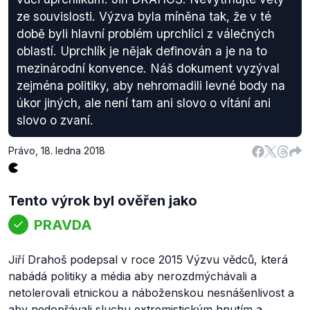
ze souvislosti. Výzva byla míněna tak, že v té
době byli hlavní problém uprchlíci z válečných
oblastí. Uprchlík je nějak definován a je na to
mezinárodní konvence. Náš dokument vyzýval
zejména politiky, aby nehromadili levné body na
úkor jiných, ale není tam ani slovo o vítání ani
slovo o zvaní.
Právo
,
18. ledna 2018
Tento výrok byl ověřen jako
PRAVDA
Jiří Drahoš podepsal v roce 2015 Výzvu vědců, která
nabádá politiky a média aby nerozdmýchávali a
netolerovali etnickou a náboženskou nesnášenlivost a
aby nedopřávali sluchu extremistickým hnutím a