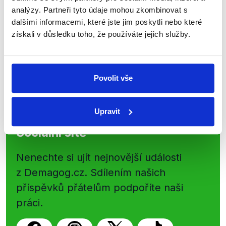
shrnutí nejzajímavějších článků a analýz.
analýzy. Partneři tyto údaje mohou zkombinovat s
Začněte nás odebírat, a mějte tak
dalšími informacemi, které jste jim poskytli nebo které
získali v důsledku toho, že používáte jejich služby.
přehled o tom, jaké dezinformace a
nepravdy se zrovna v Česku šíří.
Povolit vše
Newsletter
WhatsApp
Upravit
Sociální sítě
Nenechte si ujít nejnovější události
z Demagog.cz. Sdílením našich
příspěvků přátelům podpoříte naši
práci.