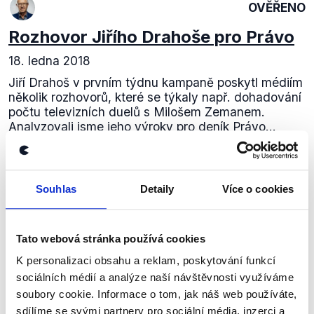
OVĚŘENO
Rozhovor Jiřího Drahoše pro Právo
18. ledna 2018
Jiří Drahoš v prvním týdnu kampaně poskytl médiím
několik rozhovorů, které se týkaly např. dohadování
počtu televizních duelů s Milošem Zemanem.
Analyzovali jsme jeho výroky pro deník Právo...
Číst dál
Souhlas
Detaily
Více o cookies
Zůstaňme v kontaktu
Tato webová stránka používá cookies
Přihlaste se k odběru našeho
K personalizaci obsahu a reklam, poskytování funkcí
sociálních médií a analýze naší návštěvnosti využíváme
newsletteru nebo
whatsappového
soubory cookie. Informace o tom, jak náš web používáte,
kanálu, kde pravidelně přinášíme
sdílíme se svými partnery pro sociální média, inzerci a