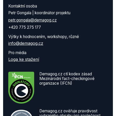
Kontaktní osoba
Petr Gongala | koordinátor projektu
petr.gongala@demagog.cz
+420 775 275 177
Výtky k hodnocením, workshopy, různé
info@demagog.cz
Pro média
Loga ke stažení
Demagog.cz ctí kodex zásad
Mezinárodní fact-checkingové
organizace (IFCN)
Demagog.cz ověřuje pravdivost
vybraného obsahu pro společnost