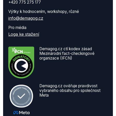
+420 775 275 177
Výtky k hodnocením, workshopy, různé
info@demagog.cz
Pro média
Loga ke stažení
Demagog.cz ctí kodex zásad
Mezinárodní fact-checkingové
organizace (IFCN)
Demagog.cz ověřuje pravdivost
vybraného obsahu pro společnost
Meta