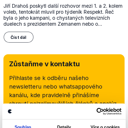
Jiří Drahoš poskytl další rozhovor mezi 1. a 2. kolem
voleb, tentokrát mluvil pro týdeník Respekt. Řeč
byla o jeho kampani, o chystaných televizních
duelech s prezidentem Zemanem nebo o...
Číst dál
Zůstaňme v kontaktu
Přihlaste se k odběru našeho
newsletteru nebo
whatsappového
kanálu, kde pravidelně přinášíme
shrnutí nejzajímavějších článků a analýz.
Začněte nás odebírat, a mějte tak
přehled o tom, jaké dezinformace a
Souhlas
Detaily
Více o cookies