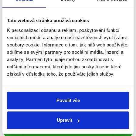
nepravdy se zrovna v Česku šíří.
Newsletter
WhatsApp
Tato webová stránka používá cookies
K personalizaci obsahu a reklam, poskytování funkcí
sociálních médií a analýze naší návštěvnosti využíváme
soubory cookie. Informace o tom, jak náš web používáte,
Sociální sítě
sdílíme se svými partnery pro sociální média, inzerci a
analýzy. Partneři tyto údaje mohou zkombinovat s
Nenechte si ujít nejnovější události
dalšími informacemi, které jste jim poskytli nebo které
z Demagog.cz. Sdílením našich
získali v důsledku toho, že používáte jejich služby.
příspěvků přátelům podpoříte naši
práci.
Povolit vše
Upravit