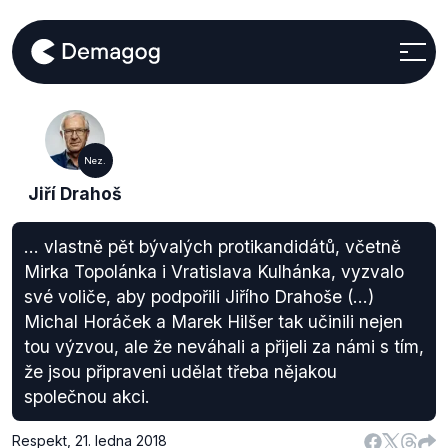
Nez.
Jiří Drahoš
... vlastně pět bývalých protikandidátů, včetně
Mirka Topolánka i Vratislava Kulhánka, vyzvalo
své voliče, aby podpořili Jiřího Drahoše (...)
Michal Horáček a Marek Hilšer tak učinili nejen
tou výzvou, ale že neváhali a přijeli za námi s tím,
že jsou připraveni udělat třeba nějakou
společnou akci.
Respekt
,
21. ledna 2018