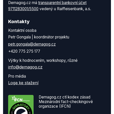
Demagog.cz má
transparentní bankovní účet
9711283001/5500
vedený u Raiffeisenbank, a.s.
Kontakty
Kontaktní osoba
Petr Gongala | koordinátor projektu
petr.gongala@demagog.cz
+420 775 275 177
Výtky k hodnocením, workshopy, různé
info@demagog.cz
Pro média
Loga ke stažení
Demagog.cz ctí kodex zásad
Mezinárodní fact-checkingové
organizace (IFCN)