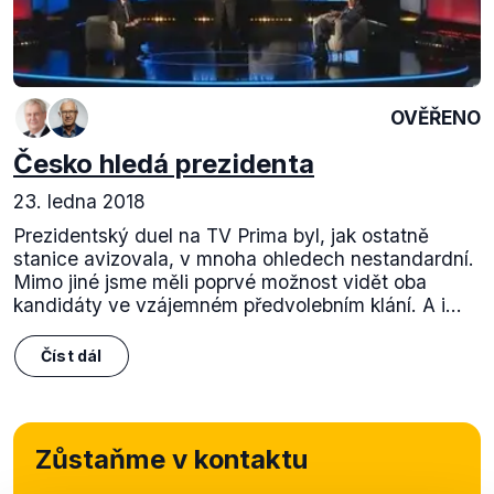
OVĚŘENO
Česko hledá prezidenta
23. ledna 2018
Prezidentský duel na TV Prima byl, jak ostatně
stanice avizovala, v mnoha ohledech nestandardní.
Mimo jiné jsme měli poprvé možnost vidět oba
kandidáty ve vzájemném předvolebním klání. A i...
Číst dál
Zůstaňme v kontaktu