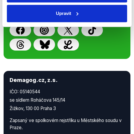
příspěvků přátelům podpoříte naši
Upravit
práci.
Demagog.cz, z.s.
IČO: 05140544
se sídlem Roháčova 145/14
Žižkov, 130 00 Praha 3
Zapsaný ve spolkovém rejstříku u Městského soudu v
Praze.