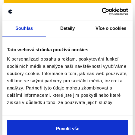
Přihlaste se k odběru našeho
newsletteru nebo
whatsappového
kanálu, kde pravidelně přinášíme
Souhlas
Detaily
Více o cookies
shrnutí nejzajímavějších článků a analýz.
Začněte nás odebírat, a mějte tak
Tato webová stránka používá cookies
přehled o tom, jaké dezinformace a
nepravdy se zrovna v Česku šíří.
K personalizaci obsahu a reklam, poskytování funkcí
sociálních médií a analýze naší návštěvnosti využíváme
soubory cookie. Informace o tom, jak náš web používáte,
Newsletter
WhatsApp
sdílíme se svými partnery pro sociální média, inzerci a
analýzy. Partneři tyto údaje mohou zkombinovat s
dalšími informacemi, které jste jim poskytli nebo které
získali v důsledku toho, že používáte jejich služby.
Sociální sítě
Nenechte si ujít nejnovější události
Povolit vše
z Demagog.cz. Sdílením našich