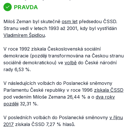
PRAVDA
Miloš Zeman byl skutečně
osm let
předsedou ČSSD.
Stranu vedl v letech 1993 až 2001, kdy byl vystřídán
Vladimírem Špidlou
.
V roce 1992 získala Československá sociální
demokracie (později transformována na Českou stranu
sociálně demokratickou) ve
volbě
do České národní
rady 6,53 %.
V následujících volbách do Poslanecké sněmovny
Parlamentu České republiky v roce 1996
získala ČSSD
pod vedením Miloše Zemana 26,44 % a o
dva roky
později
32,31 %.
V posledních volbách do Poslanecké směnovny
v říjnu
2017
získala ČSSD 7,27 % hlasů.