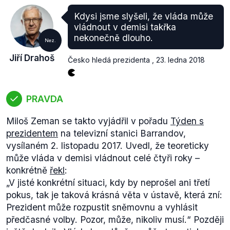
Kdysi jsme slyšeli, že vláda může
vládnout v demisi takřka
nekonečně dlouho.
Nez.
Jiří Drahoš
Česko hledá prezidenta
,
23. ledna 2018
PRAVDA
Miloš Zeman se takto vyjádřil v pořadu
Týden s
prezidentem
na televizní stanici Barrandov,
vysílaném 2. listopadu 2017. Uvedl, že teoreticky
může vláda v demisi vládnout celé čtyři roky –
konkrétně
řekl
:
„V jisté konkrétní situaci, kdy by neprošel ani třetí
pokus, tak je taková krásná věta v ústavě, která zní:
Prezident může rozpustit sněmovnu a vyhlásit
předčasné volby. Pozor, může, nikoliv musí.“
Později