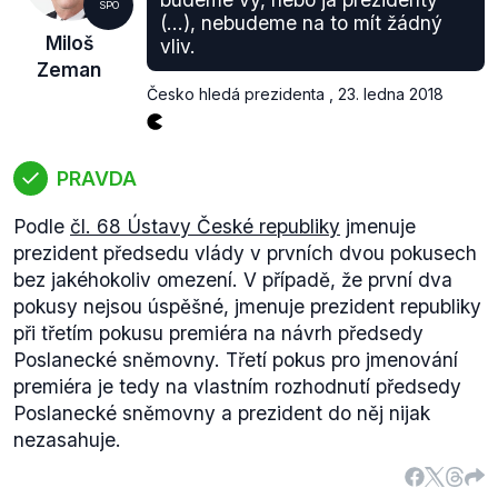
SPO
Očekávám, jak se bude situace vyvíjet. Byl bych
(...), nebudeme na to mít žádný
Miloš
vliv.
nerad, kdyby tady také vládla dlouho vláda v
Zeman
demisi, není to dobré ani pro parlamentní
Česko hledá prezidenta
,
23. ledna 2018
demokracii, ani pro tuto zemi. Sám čekám, jak se
situace vyvine. Byl bych ale rád, aby vláda, ať by
byla jakákoliv, získala většinu ve sněmovně.“
PRAVDA
Podle
čl. 68 Ústavy České republiky
jmenuje
prezident předsedu vlády v prvních dvou pokusech
bez jakéhokoliv omezení. V případě, že první dva
pokusy nejsou úspěšné, jmenuje prezident republiky
při třetím pokusu premiéra na návrh předsedy
Poslanecké sněmovny. Třetí pokus pro jmenování
premiéra je tedy na vlastním rozhodnutí předsedy
Poslanecké sněmovny a prezident do něj nijak
nezasahuje.