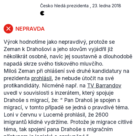
Česko hledá prezidenta
,
23. ledna 2018
NEPRAVDA
Výrok hodnotíme jako nepravdivý, protože se
Zeman k Drahošovi a jeho slovům vyjádřil již
několikrát osobně, navíc jej soustavně a dlouhodobě
napadá skrze svého tiskového mluvčího.
Miloš Zeman při ohlášení své druhé kandidatury na
prezidenta
prohlásil
, že nebude útočit na své
protikandidáty. Nicméně např. na
TV Barrandov
uvedl v souvislosti s inzerátem, který spojuje
Drahoše s migrací, že: “
Pan Drahoš je spojen s
migrací, v tomto případě se jedná o pravdivé téma.
Loni v červnu v Lucerně prohlásil, že 2600
imigrantů klidně vydržíme. Protože je migrace citlivé
téma, tak spojení pana Drahoše s migračním