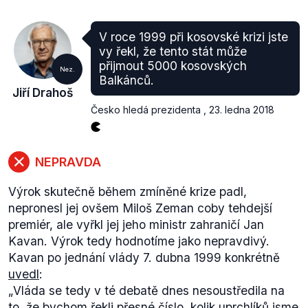
neslučitelné s vlastním světonázorem nebo s
věroučnými dogmaty, nemá v Evropě co
V roce 1999 při kosovské krizi jste
pohledávat.
“
vy řekl, že tento stát může
Jiří Drahoš se v rozhovoru pro
Info.cz
postavil i proti
přijmout 5000 kosovských
Nez.
ekonomickým migrantům (především z Afriky a
Balkánců.
dalších lidnatých zemí).
Jiří Drahoš
Česko hledá prezidenta
,
23. ledna 2018
NEPRAVDA
Výrok skutečně během zmíněné krize padl,
nepronesl jej ovšem Miloš Zeman coby tehdejší
premiér, ale vyřkl jej jeho ministr zahraničí Jan
Kavan. Výrok tedy hodnotíme jako nepravdivý.
Kavan po jednání vlády 7. dubna 1999 konkrétně
uvedl
:
„
Vláda se tedy v té debatě dnes nesoustředila na
to, že bychom řekli přesné číslo, kolik uprchlíků jsme