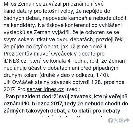
Miloš Zeman se
zavázal
při oznámení své
kandidatury pro letošní volby, že nepůjde do
žádných debat, nepovede kampaň a nebude útočit
na kandidáty. Na tiskové konferenci po vyhlášení
výsledků se Zeman vyjádřil, že je ochoten se se
svým sokem utkat ve dvou debatách; později řekl,
že půjde do čtyř debat, jak už jsme
doložili
.
Prezidentův mluvčí Ovčáček v debatě pro
iDNES.cz
, která se konala 4. ledna, řekl, že Zeman
neplánuje účast v debatách ani před případným
druhým kolem (druhé video v odkazu, 1:40).
Závěrečná část výroku Miloše Zemana, že se v
Jiří Ovčáček stejný závazek potvrdil i 28. prosince
debatě na
TV Nova
vyjádřil (od 2:20), že se nebude
2017. Pro
server Idnes.cz
uvedl:
vyjadřovat k Drahošovi, když není ve studiu, je
„
Pan prezident dodrží svůj závazek, který veřejně
pravdivá.
oznámil 10. března 2017, tedy že nebude chodit do
žádných takových debat, a to platí i pro debaty
mezi prvním a druhým kolem.
Pan prezident se
zavázal, že nebude útočit na své protikandidáty a
takový formát taková debata neumožňuje.“