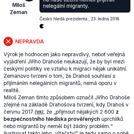
Miloš
nelegální migranty.
Třetina obyvatel této země je slabá duchem. Každý
Zeman
sedmý občan je debilní nebo dementní nebo
Česko hledá prezidenta
,
23. ledna 2018
alkoholik. Zhruba polovina obyvatel této země má
podprůměrný intelekt. (...)
“
Zeman své vystoupení ukončil následovně:
NEPRAVDA
„
A já se domnívám, že je to právě ona slabá, leč
existující pozitivní deviace mezi parlamentem a
Výrok je hodnocen jako nepravdivý, neboť veřejná
veřejností, onen prostý fakt, že procento
vyjádření Jiřího Drahoše neukazují, že by byl mezi
dementních mezi námi je o něco nižší, než je
českými politiky ve vztahu k migraci nějak unikátní.
průměr, tento fakt zakládá moji důvěru k tomuto
Zemanovo tvrzení o tom, že Drahoš souhlasí s
parlamentu. Proto bych chtěl varovat před
přijímáním nelegálních migrantů, nemá oporu v
nekritickým spoléháním na referendum. Proto bych
realitě.
si přál, aby tento i budoucí parlament byl natolik
Miloš Zeman tímto způsobem označil Jiřího Drahoše
inteligentní, aby k referendu - pokud možno -
zřejmě na základě Drahošova tvrzení, kdy Drahoš v
nemuselo dojít.
“
červnu 2017
řekl
, že „
přijmout nějakých 2 600
z
Z tohoto výroku plyne, že Zeman jednoznačně
bezpečnostního hlediska prověřených
uprchlíků
uváděl, že referendum není žádoucí z důvodu, že
nebo migrantů by neměl být žádný problém
.“
mezi poslanci „je menší procento dementních lidí
Ilustrovat takto jeho „vítačství“ je tedy samo o sobě