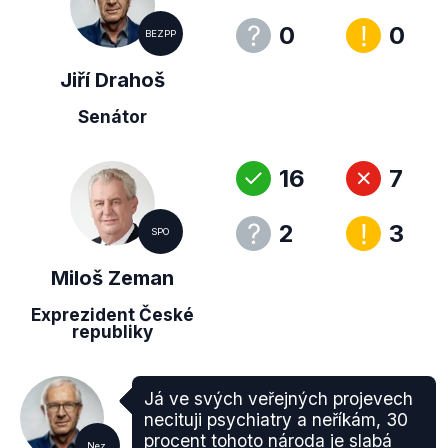
0
0
BEZPP
Jiří Drahoš
Senátor
16
7
2
3
SPO
Miloš Zeman
Exprezident České
republiky
Já ve svých veřejných projevech
necituji psychiatry a neříkám, 30
procent tohoto národa je slabá
Nez.