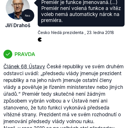
Premiér je funkce jmenovaná.(...)
Premiér není volená funkce a vítěz
voleb nemá automaticky nárok na
Nez.
premiéra.
Jiří Drahoš
Česko hledá prezidenta
,
23. ledna 2018
PRAVDA
Článek 68 Ústavy
České republiky ve svém druhém
odstavci uvádí:
„předsedu vlády jmenuje prezident
republiky a na jeho návrh jmenuje ostatní členy
vlády a pověřuje je řízením ministerstev nebo jiných
úřadů.“
Premiér tedy skutečně není žádným
způsobem vybrán volbou a v Ústavě není ani
stanoveno, že tuto funkci vykonává předseda
vítězné strany. Prezident má ve svém rozhodnutí o
jmenování předsedy vlády volnou ruku.