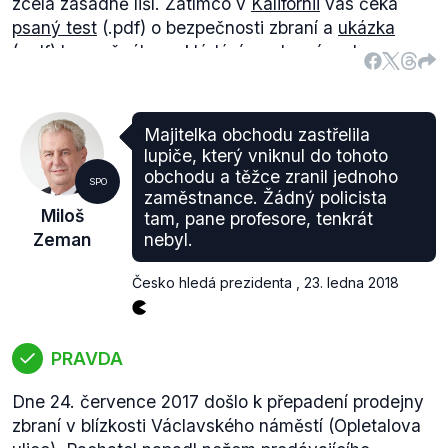
zcela zásadně liší. Zatímco v
Kalifornii
vás čeká
psaný test
(.pdf) o bezpečnosti zbraní a
ukázka
(.pdf) bezpečného nakládání se zbraní pod
dohledem instruktora, ve státě
Idaho
není třeba
zbraň registrovat ani žádat o povolení, a závazné
jsou tak pouze obecné federální normy. Zeman má
Majitelka obchodu zastřelila
však pravdu, když říká, že za dodržení dalších
lupiče, který vniknul do tohoto
regulací mají Američané obecně právo držet zbraň.
obchodu a těžce zranil jednoho
SPO
zaměstnance. Žádný policista
Miloš
tam, pane profesore, tenkrát
Zeman
nebyl.
Česko hledá prezidenta
,
23. ledna 2018
PRAVDA
Dne 24. července 2017 došlo k přepadení prodejny
zbraní v blízkosti Václavského náměstí (Opletalova