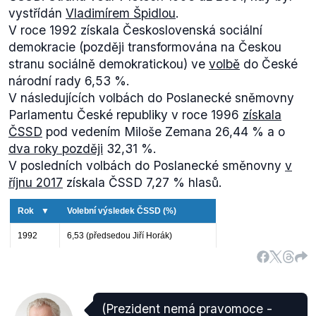
vystřídán
Vladimírem Špidlou
.
V roce 1992 získala Československá sociální
demokracie (později transformována na Českou
stranu sociálně demokratickou) ve
volbě
do České
národní rady 6,53 %.
V následujících volbách do Poslanecké sněmovny
Parlamentu České republiky v roce 1996
získala
ČSSD
pod vedením Miloše Zemana 26,44 % a o
dva roky později
32,31 %.
V posledních volbách do Poslanecké směnovny
v
říjnu 2017
získala ČSSD 7,27 % hlasů.
(Prezident nemá pravomoce -