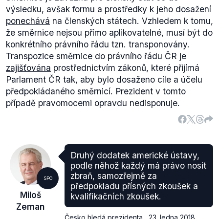
výsledku, avšak formu a prostředky k jeho dosažení
ponechává
na členských státech. Vzhledem k tomu,
že směrnice nejsou přímo aplikovatelné, musí být do
konkrétního právního řádu tzn. transponovány.
Transpozice směrnice do právního řádu ČR je
zajišťována
prostřednictvím zákonů, které přijímá
Parlament ČR tak, aby bylo dosaženo cíle a účelu
předpokládaného směrnicí. Prezident v tomto
případě pravomocemi opravdu nedisponuje.
Druhý dodatek americké ústavy,
podle něhož každý má právo nosit
zbraň, samozřejmě za
SPO
předpokladu přísných zkoušek a
Miloš
kvalifikačních zkoušek.
Zeman
Česko hledá prezidenta
,
23. ledna 2018