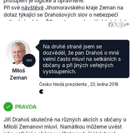
přístupem je logické a oprávněné
.”
Při své
návštěvě
Jihomoravského kraje Zeman na
dotaz týkající se Drahošových slov o nebezpečí
ovlivnění voleb v ČR ze strany zahraničních tajných
služeb uvedl, že “
Myslím, že to je pouze zoufalý
pokus upozornit na sebe šířením konspiračních teorií
” a “
Člověk by snad neměl považovat občany za
Na druhé straně jsem se
nesvéprávné
”.
dozvěděl, že pan Drahoš o mně
Na stejné téma pak promluvil Zeman i ve svém
velmi často mluví na setkáních s
SPO
Vánočním poselství
, když řekl: “
Věřím, že nedojde k
občany a při jiných veřejných
Miloš
vystoupeních.
tomu, že se budeme obviňovat z toho, že výsledky
Zeman
minulých parlamentních voleb byly zmanipulovány
Česko hledá prezidenta
,
23. ledna 2018
zahraničními rozvědkami. Je to ubohé, je to trapné a
je to urážející.
”
A podobně i v projevu na
konferenci SPD
, kde
PRAVDA
pronesl: “
Když nejmenovaní politici, nebo kandidáti
na politiky, oznámili, že naši voliči v minulých
Jiří Drahoš skutečně na různých akcích s občany o
parlamentních volbách byli ovlivněni zahraničními
Miloši Zemanovi mluví. Namátkou můžeme uvést
rozvědkami. Nuže dobrá, oni neřekli, jestli ruskými