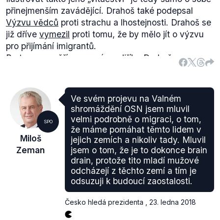
než kolik jich je v běžné populaci.“ Pro doplnění
přinejmenším zavádějící. Drahoš také podepsal
dodáváme, že návrh zákona o referendu v
Výzvu vědců
proti strachu a lhostejnosti. Drahoš se
závěrečném hlasování
nebyl
přijat ani jednou
již dříve
vymezil
proti tomu, že by mělo jít o výzvu
komorou Federálního shromáždění.
pro přijímání imigrantů.
Jiří Drahoš citoval Höschlova slova ve veřejném
Proto se zaměříme na názor Jiřího Drahoše na
vystoupení v Prezidentském interview ČT v prosinci
migraci. Jiří Drahoš dle svých vyjádření nesouhlasí
2017, kdy však tato slova využil pouze k tomu, aby
s nelegálními příchozími. Své názory na migraci Jiří
citoval prezidenta Zemana v souvislosti s
Drahoš prezentuje na svém oficiálním
webu
.
projednáváním zákona o referendu ve Federálním
Ve svém projevu na Valném
Jiří Drahoš se jasně (stejně jako další čeští politici -
shromáždění, jak dokládá tento námi ověřený
výrok
.
shromáždění OSN jsem mluvil
např.
Andrej Babiš
) staví proti uprchlickým kvótám.
velmi podrobně o migraci, o tom,
SPO
„
Přerozdělování uprchlíků na základě kvót je
že máme pomáhat těmto lidem v
Miloš
jejich zemích a nikoliv tady. Mluvil
neúčinné a dokonce politicky škodlivé. V celé
Zeman
jsem o tom, že je to dokonce brain
střední a východní Evropě kvůli tomu roste
drain, protože tito mladí mužové
nedůvěra k samotnému projektu Evropské unie.
“
odcházejí z těchto zemí a tím je
Proti nelegální migraci Jiří Drahoš navrhuje řešení
odsuzuji k budoucí zaostalosti.
(které je v zásadě podobné jako
řešení
samotného
Miloše Zemana): tedy zastavit migraci již na
Česko hledá prezidenta
,
23. ledna 2018
vnějších hranicích. Riziko příchodu nelegálních