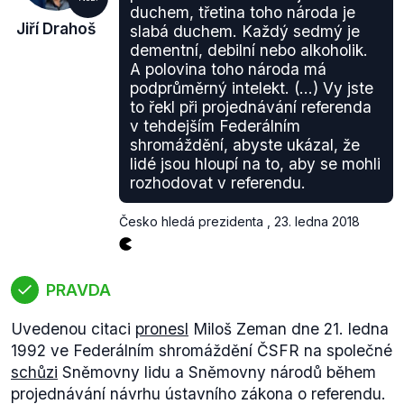
duchem, třetina toho národa je
Jiří Drahoš
slabá duchem. Každý sedmý je
dementní, debilní nebo alkoholik.
A polovina toho národa má
podprůměrný intelekt. (...) Vy jste
to řekl při projednávání referenda
v tehdejším Federálním
shromáždění, abyste ukázal, že
lidé jsou hloupí na to, aby se mohli
rozhodovat v referendu.
Česko hledá prezidenta
,
23. ledna 2018
PRAVDA
Uvedenou citaci
pronesl
Miloš Zeman dne 21. ledna
1992 ve Federálním shromáždění ČSFR na společné
schůzi
Sněmovny lidu a Sněmovny národů během
projednávání návrhu ústavního zákona o referendu.