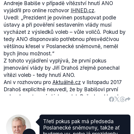
Andreje Babiše v případě vítězství hnutí ANO
vyjádřil pro online rozhovor
IHNED.cz
.
Uvedl:
„Prezident je povinen postupovat podle
ústavy a při pověření sestavením vlády musí
vycházet z výsledků voleb – vůle voličů. Pokud by
tedy ANO disponovalo potřebnou přesvědčivou
většinou křesel v Poslanecké sněmovně, neměl
bych jinou možnost.“
Z tohoto vyjádření vyplývá, že první pokus
jmenování vlády by Jiří Drahoš zřejmě ponechal
vítězi voleb - tedy hnutí ANO.
Ani v rozhovoru pro
Aktuálně.cz
v listopadu 2017
Drahoš explicitně neuvedl, že by Babišovi první
pokus k sestavení vlády nedal. Požadoval by ale
vládu s vyslovením důvěry. „
Jsem člověk, který je
přesvědčený o tom, že vláda by měla mít důvěru
Poslanecké sněmovny. Samozřejmě, není
Třetí pokus pak má předseda
neobvyklým modelem ani menšinová vláda, ale i
Poslanecké sněmovny, takže ať
taková vláda by měla mít důvěru sněmovny.
budeme vy, nebo já prezidenty