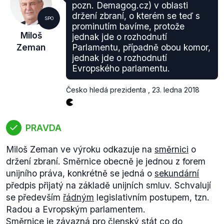
pozn. Demagog.cz) v oblasti
držení zbraní, o kterém se teď s
SPO
prominutím bavíme, protože
Miloš
jednak jde o rozhodnutí
Zeman
Parlamentu, případně obou komor,
jednak jde o rozhodnutí
Evropského parlamentu.
Česko hledá prezidenta
,
23. ledna 2018
PRAVDA
Miloš Zeman ve výroku odkazuje na
směrnici
o
držení zbraní. Směrnice obecně je jednou z forem
unijního práva, konkrétně se jedná o
sekundární
předpis přijatý na základě unijních smluv. Schvalují
se především
řádným
legislativním postupem, tzn.
Radou a Evropským parlamentem.
Směrnice je závazná pro členský stát co do