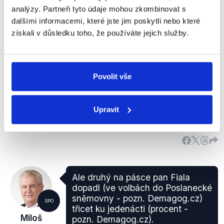
analýzy. Partneři tyto údaje mohou zkombinovat s
Celostátní výbor hnutí ANO 22. ledna 2018
dalšími informacemi, které jste jim poskytli nebo které
jednomyslně odhlasoval, že jediným kandidátem na
získali v důsledku toho, že používáte jejich služby.
post premiéra za hnutí ANO zůstává Andrej Babiš.
Ten se předchozí týden nechal slyšet, že premiérem
být nemusí.
„Jak už jsme avizovali, výbor jednomyslně potvrdil
Povolit vše
pana předsedu Andreje Babiše jako jediného
kandidáta na premiéra,“
sdělila po jednání výboru
Upravit
místopředsedkyně ANO Jaroslava Pokorná
Jermanová na
tiskové konferenci
(čas 1:44–2:12).
Ale druhý na pásce pan Fiala
dopadl (ve volbách do Poslanecké
sněmovny - pozn. Demagog.cz)
SPO
třicet ku jedenácti (procent -
Miloš
pozn. Demagog.cz).