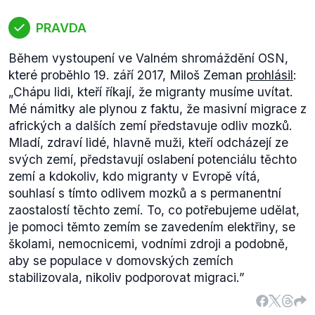
migrantů a teroristů by Jiří Drahoš eliminoval
posílením tajných služeb a důslednější identifikací
PRAVDA
příchozích.
„
Je jasné, že tolik lidí, kolik je dnes v pohybu,
Během vystoupení ve Valném shromáždění OSN,
Evropa prostě nepobere a neuživí. Proto musíme ty
které proběhlo 19. září 2017, Miloš Zeman
prohlásil
:
obrovské toky zastavit už na vnějších hranicích.
„Chápu lidi, kteří říkají, že migranty musíme uvítat.
Zároveň se musíme bránit riziku příchodu teroristů
Mé námitky ale plynou z faktu, že masivní migrace z
posílením tajných služeb a navýšením kapacity pro
afrických a dalších zemí představuje odliv mozků.
identifikaci přicházejících. Právě takovou pomoc
Mladí, zdraví lidé, hlavně muži, kteří odcházejí ze
česká vláda nabízí Itálii, kde je v současnosti
svých zemí, představují oslabení potenciálu těchto
problém největší.
“
zemí a kdokoliv, kdo migranty v Evropě vítá,
Kontrola příchozích migrantů by se dle Jiřího
souhlasí s tímto odlivem mozků a s permanentní
Drahoše měla zabývat i důkladnějšími vstupními
zaostalostí těchto zemí. To, co potřebujeme udělat,
pohovory.
je pomoci těmto zemím se zavedením elektřiny, se
„
Při vstupních pohovorech na evropských hranicích
školami, nemocnicemi, vodními zdroji a podobně,
je důležité zjišťovat nejen totožnost uprchlíků, ale
aby se populace v domovských zemích
také jejich ochotu adaptovat se k našim hodnotám a
stabilizovala, nikoliv podporovat migraci.”
normám. Kdo pokládá hodnotu snášenlivosti, princip
rovnosti mužů a žen a respekt k lidským právům za