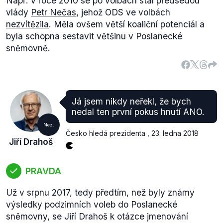
Např. v roce 2010 se po volbách stal předsedou
vlády
Petr Nečas
, jehož ODS ve volbách
nezvítězila
. Měla ovšem větší koaliční potenciál a
byla schopna sestavit většinu v Poslanecké
sněmovně.
Já jsem nikdy neřekl, že bych
nedal ten první pokus hnutí ANO.
Nez.
Česko hledá prezidenta
,
23. ledna 2018
Jiří Drahoš
PRAVDA
Už v srpnu 2017, tedy předtím, než byly známy
výsledky podzimních voleb do Poslanecké
sněmovny, se Jiří Drahoš k otázce jmenování