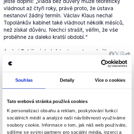
ještě doplnil:
„Vláda bez důvěry může teoreticky
vládnout až čtyři roky, právě proto, že ústava
nestanoví žádný termín. Václav Klaus nechal
Topolánkův kabinet také vládnout několik měsíců,
než získal důvěru. Nechci strašit, věřím, že vše
proběhne za daleko kratší období.“
Andrej Babiš následně tento postup odmítl.
Hnutí ANO jednoznačně asi před
Souhlas
Detaily
Více o cookies
dvěma dny prohlásilo, že nebude
kandidovat na premiéra nikoho
SPO
jiného než svého předsedu.
Miloš
Tato webová stránka používá cookies
Zeman
Česko hledá prezidenta
,
23. ledna 2018
K personalizaci obsahu a reklam, poskytování funkcí
sociálních médií a analýze naší návštěvnosti využíváme
soubory cookie. Informace o tom, jak náš web používáte,
PRAVDA
sdílíme se svými partnery pro sociální média, inzerci a