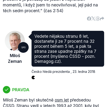
momentů, i když jsem to neovlivňoval, její pád na
těch sedm procent.”
(čas 2:54)
Vedete nějakou stranu 8 let,
dostanete ji ze 7 procent na 32
procent během 5 let, a pak ta
SPO
strana zase upadne zpátky na 7
Miloš
procent (myšleno ČSSD - pozn.
Zeman
Demagog.cz).
Česko hledá prezidenta
,
23. ledna 2018
PRAVDA
Miloš Zeman byl skutečně
osm let
předsedou
ČSSD. Stranu vedl v letech 1993 až 2001, kdy byl