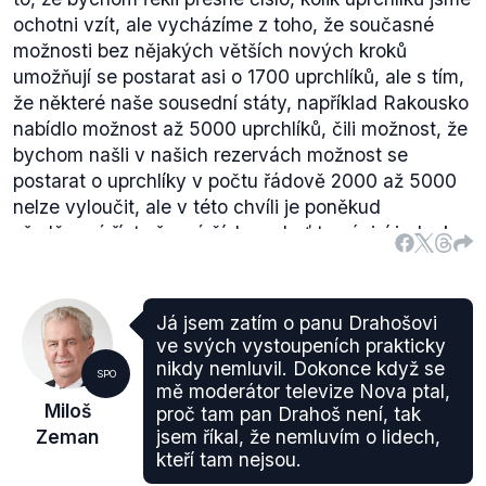
ochotni vzít, ale vycházíme z toho, že současné
možnosti bez nějakých větších nových kroků
umožňují se postarat asi o 1700 uprchlíků, ale s tím,
že některé naše sousední státy, například Rakousko
nabídlo možnost až 5000 uprchlíků, čili možnost, že
bychom našli v našich rezervách možnost se
postarat o uprchlíky v počtu řádově 2000 až 5000
nelze vyloučit, ale v této chvíli je poněkud
předčasné říct přesné číslo, neboť to závisí jednak
na tom množství uprchlíků, jednak samozřejmě na
finančních možnostech této republiky.
”
Já jsem zatím o panu Drahošovi
ve svých vystoupeních prakticky
nikdy nemluvil. Dokonce když se
SPO
mě moderátor televize Nova ptal,
Miloš
proč tam pan Drahoš není, tak
Zeman
jsem říkal, že nemluvím o lidech,
kteří tam nejsou.