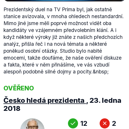
Prezidentský duel na TV Prima byl, jak ostatně
stanice avizovala, v mnoha ohledech nestandardní.
Mimo jiné jsme měli poprvé možnost vidět oba
kandidáty ve vzájemném předvolebním klání. A i
když některé výroky již znáte z našich předchozích
analýz, přišla řeč i na nová témata a některé
poněkud osobní otázky. Studio bylo nabité
emocemi, takže doufáme, že naše ověření diskuze
a fakta, které v něm přinášíme, ve vás vzbudí
alespoň podobně silné dojmy a pocity.&nbsp;
OVĚŘENO
Česko hledá prezidenta
,
23. ledna
2018
12
2