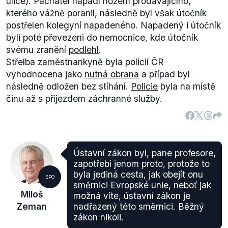
ulice). Pachatel napadl nožem prodávajícího,
kterého vážně poranil, následně byl však útočník
postřelen kolegyní napadeného. Napadený i útočník
byli poté převezeni do nemocnice, kde útočník
svému zranění
podlehl
.
Střelba zaměstnankyně byla policií ČR
vyhodnocena jako
nutná obrana
a případ byl
následně odložen bez stíhání.
Policie
byla na místě
činu až s příjezdem záchranné služby.
Ústavní zákon byl, pane profesore,
zapotřebí jenom proto, protože to
byla jediná cesta, jak obejít onu
SPO
směrnici Evropské unie, neboť jak
Miloš
možná víte, ústavní zákon je
Zeman
nadřazený této směrnici. Běžný
zákon nikoli.