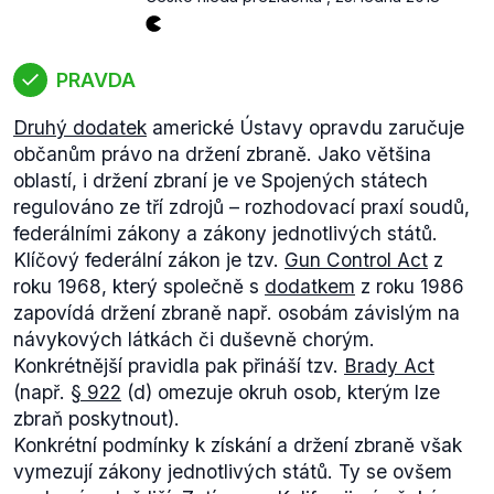
PRAVDA
Druhý dodatek
americké Ústavy opravdu zaručuje
občanům právo na držení zbraně. Jako většina
oblastí, i držení zbraní je ve Spojených státech
regulováno ze tří zdrojů – rozhodovací praxí soudů,
federálními zákony a zákony jednotlivých států.
Klíčový federální zákon je tzv.
Gun Control Act
z
roku 1968, který společně s
dodatkem
z roku 1986
zapovídá držení zbraně např. osobám závislým na
návykových látkách či duševně chorým.
Konkrétnější pravidla pak přináší tzv.
Brady Act
(např.
§ 922
(d) omezuje okruh osob, kterým lze
zbraň poskytnout).
Konkrétní podmínky k získání a držení zbraně však
vymezují zákony jednotlivých států. Ty se ovšem