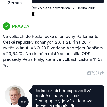
Zeman
Česko hledá prezidenta
,
23. ledna 2018
PRAVDA
Ve volbách do Poslanecké sněmovny Parlamentu
České republiky konaných 20. a 21. října 2017
zvítězilo
hnutí ANO 2011 vedené Andrejem Babišem
s 29,64 %. Na druhém místě se umístila ODS
předsedy
Petra Fialy
, která ve volbách získala 11,32
%.
Jednou z nich (nespravedlivě
trestně stíhaných - pozn.
Demagog.cz) je Věra Jourová,
SPO
dnešní eurokomisařka.