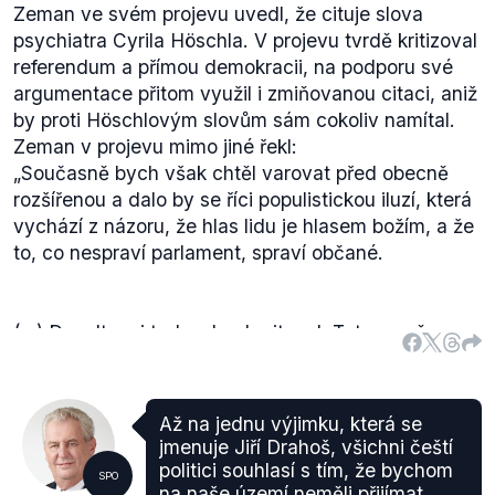
Zeman ve svém projevu uvedl, že cituje slova
psychiatra Cyrila Höschla. V projevu tvrdě kritizoval
referendum a přímou demokracii, na podporu své
argumentace přitom využil i zmiňovanou citaci, aniž
by proti Höschlovým slovům sám cokoliv namítal.
Zeman v projevu mimo jiné řekl:
„
Současně bych však chtěl varovat před obecně
rozšířenou a dalo by se říci populistickou iluzí, která
vychází z názoru, že hlas lidu je hlasem božím, a že
to, co nespraví parlament, spraví občané.
(...) Dovolte mi tedy, abych citoval. Tato země v
této době prochází rozumovou, mravní i citovou
krizí. Zamýšlíme-li se hlouběji nad tím, jak k této krizi
došlo, proč právě teď, musíme si připustit některá
Až na jednu výjimku, která se
velice nepříjemná, ale bohužel pravdivá fakta. To,
jmenuje Jiří Drahoš, všichni čeští
co nyní řeknu, není projevem univerzitní povýšenosti
politici souhlasí s tím, že bychom
SPO
ani sarkasmu. Je to suché konstatování skutečnosti.
na naše území neměli přijímat