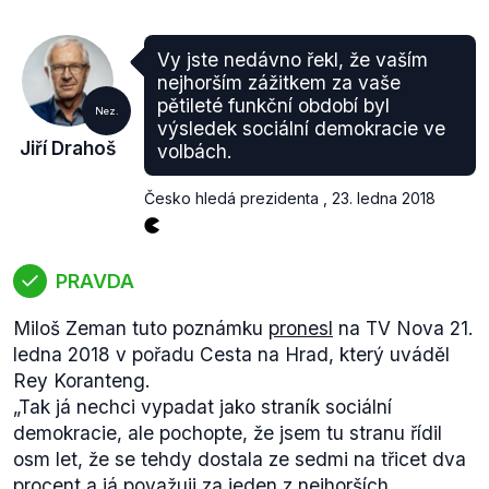
Vy jste nedávno řekl, že vaším
nejhorším zážitkem za vaše
pětileté funkční období byl
Nez.
výsledek sociální demokracie ve
Jiří Drahoš
volbách.
Česko hledá prezidenta
,
23. ledna 2018
PRAVDA
Miloš Zeman tuto poznámku
pronesl
na TV Nova 21.
ledna 2018 v pořadu Cesta na Hrad, který uváděl
Rey Koranteng.
„Tak já nechci vypadat jako straník sociální
demokracie, ale pochopte, že jsem tu stranu řídil
osm let, že se tehdy dostala ze sedmi na třicet dva
procent a já považuji za jeden z nejhorších