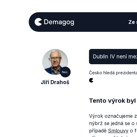
Ze s
Dublin IV není me
Česko hledá prezident
Nez.
Jiří Drahoš
Tento výrok byl
Výrok označujeme za
nýbrž se jedná se o
případě
Smlouvy
o f