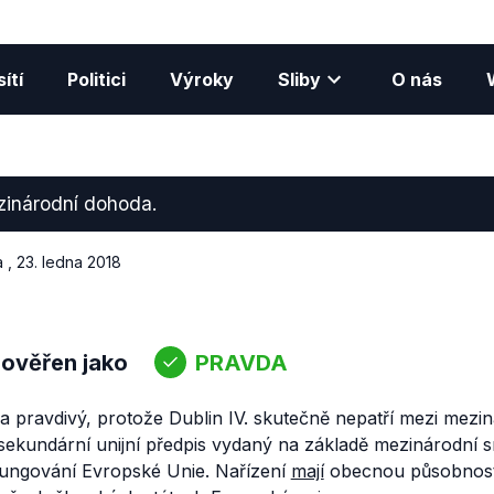
ítí
Politici
Výroky
Sliby
O nás
zinárodní dohoda.
a
,
23. ledna 2018
 ověřen jako
PRAVDA
 pravdivý, protože Dublin IV. skutečně nepatří mezi mezi
 sekundární unijní předpis vydaný na základě mezinárodní 
ungování Evropské Unie. Nařízení
mají
obecnou působnost,