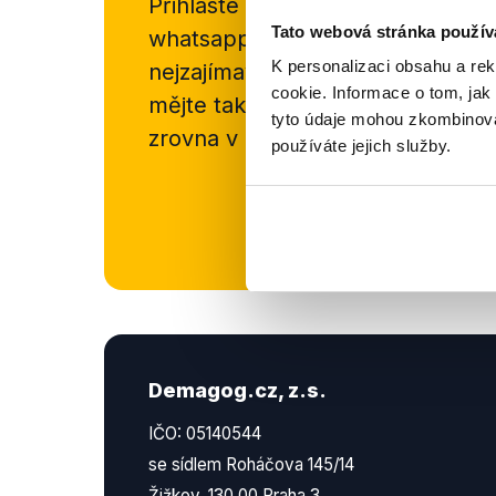
Přihlaste se k odběru našeho
new
Tato webová stránka použív
whatsappového kanálu, kde pravi
K personalizaci obsahu a re
nejzajímavějších článků a analýz.
cookie. Informace o tom, jak
mějte tak přehled o tom, jaké d
tyto údaje mohou zkombinovat
zrovna v Česku šíří.
používáte jejich služby.
Newsletter
Demagog.cz, z.s.
IČO: 05140544
se sídlem Roháčova 145/14
Žižkov, 130 00 Praha 3