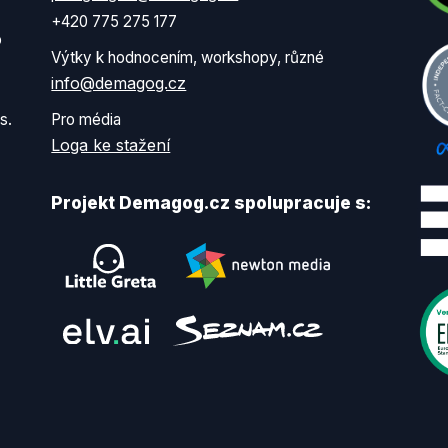
+420 775 275 177
o
Výtky k hodnocením, workshopy, různé
info@demagog.cz
s.
Pro média
Loga ke stažení
Projekt Demagog.cz spolupracuje s: