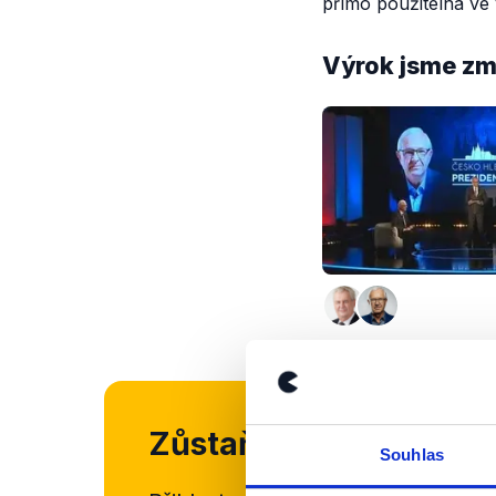
přímo použitelná ve
Výrok jsme zmí
Zůstaňme v kontaktu
Souhlas