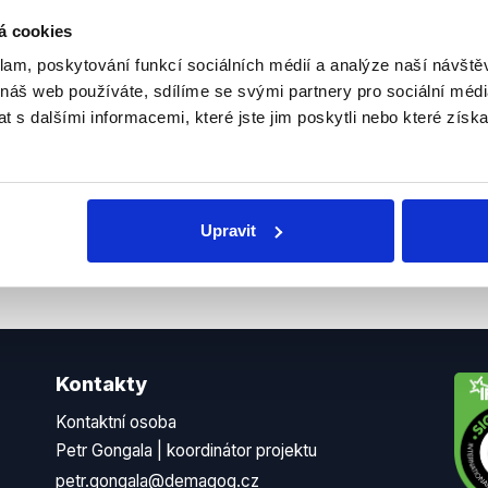
sletteru nebo
Nenecht
á cookies
delně přinášíme shrnutí
z Dema
klam, poskytování funkcí sociálních médií a analýze naší návšt
 Začněte nás odebírat, a
příspě
 náš web používáte, sdílíme se svými partnery pro sociální média
ezinformace a nepravdy se
práci.
 s dalšími informacemi, které jste jim poskytli nebo které získa
WhatsApp
Upravit
Kontakty
Kontaktní osoba
Petr Gongala | koordinátor projektu
petr.gongala@demagog.cz