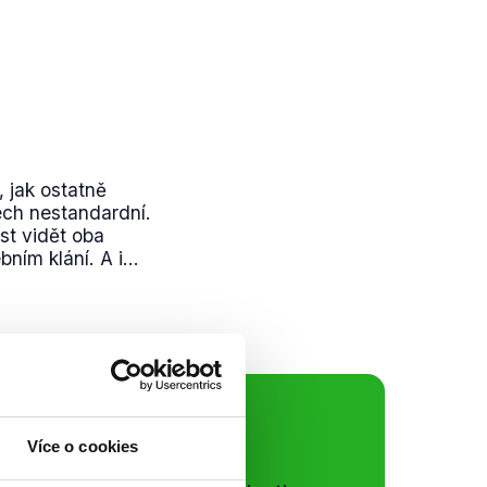
 jak ostatně
ech nestandardní.
st vidět oba
ím klání. A i...
ální sítě
Více o cookies