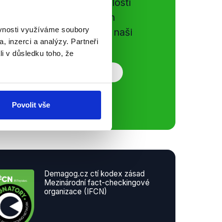
e si ujít nejnovější události
gog.cz. Sdílením našich
ěvnosti využíváme soubory
vků přátelům podpoříte naši
, inzerci a analýzy. Partneři
li v důsledku toho, že
Povolit vše
Demagog.cz ctí kodex zásad
Mezinárodní fact-checkingové
organizace (IFCN)