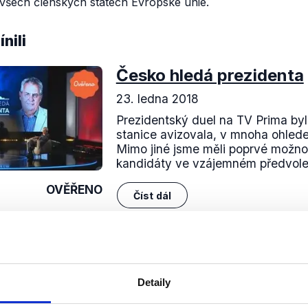
 všech členských státech Evropské unie.
nili
Česko hledá prezidenta
23. ledna 2018
Prezidentský duel na TV Prima byl,
stanice avizovala, v mnoha ohled
Mimo jiné jsme měli poprvé možno
kandidáty ve vzájemném předvolebn
OVĚŘENO
Číst dál
Soci
Detaily