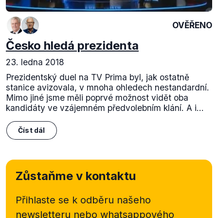
OVĚŘENO
Česko hledá prezidenta
23. ledna 2018
Prezidentský duel na TV Prima byl, jak ostatně
stanice avizovala, v mnoha ohledech nestandardní.
Mimo jiné jsme měli poprvé možnost vidět oba
kandidáty ve vzájemném předvolebním klání. A i...
Číst dál
Zůstaňme v kontaktu
Přihlaste se k odběru našeho
newsletteru nebo
whatsappového