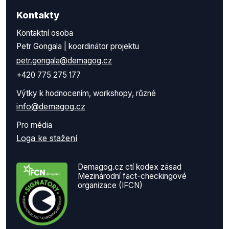
Kontakty
Kontaktní osoba
Petr Gongala | koordinátor projektu
petr.gongala@demagog.cz
+420 775 275 177
Výtky k hodnocením, workshopy, různé
info@demagog.cz
Pro média
Loga ke stažení
Demagog.cz ctí kodex zásad
Mezinárodní fact-checkingové
organizace (IFCN)