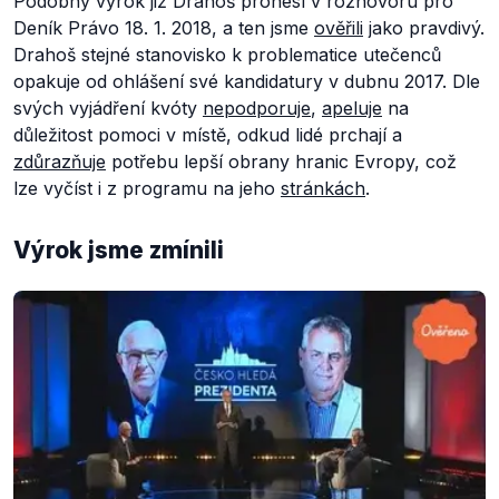
Podobný výrok již Drahoš pronesl v rozhovoru pro
Deník Právo 18. 1. 2018, a ten jsme
ověřili
jako pravdivý.
Drahoš stejné stanovisko k problematice utečenců
opakuje od ohlášení své kandidatury v dubnu 2017. Dle
svých vyjádření kvóty
nepodporuje
,
apeluje
na
důležitost pomoci v místě, odkud lidé prchají a
zdůrazňuje
potřebu lepší obrany hranic Evropy, což
lze vyčíst i z programu na jeho
stránkách
.
Výrok jsme zmínili