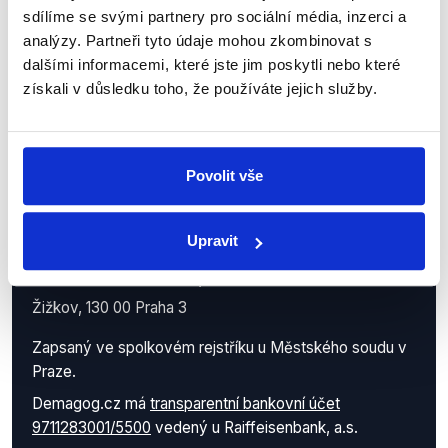
sdílíme se svými partnery pro sociální média, inzerci a
analýzy. Partneři tyto údaje mohou zkombinovat s
dalšími informacemi, které jste jim poskytli nebo které
získali v důsledku toho, že používáte jejich služby.
Povolit vše
Demagog.cz, z.s.
Upravit
IČO: 05140544
se sídlem Roháčova 145/14
Žižkov, 130 00 Praha 3
Zapsaný ve spolkovém rejstříku u Městského soudu v
Praze.
Demagog.cz má
transparentní bankovní účet
9711283001/5500
vedený u Raiffeisenbank, a.s.