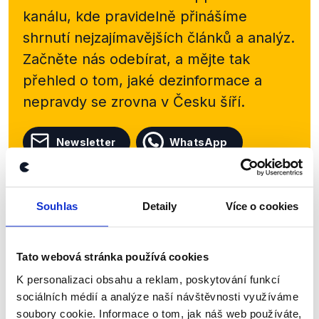
kanálu, kde pravidelně přinášíme
shrnutí nejzajímavějších článků a analýz.
Začněte nás odebírat, a mějte tak
přehled o tom, jaké dezinformace a
nepravdy se zrovna v Česku šíří.
Newsletter
WhatsApp
Souhlas
Detaily
Více o cookies
Sociální sítě
Nenechte si ujít nejnovější události
Tato webová stránka používá cookies
z Demagog.cz. Sdílením našich
K personalizaci obsahu a reklam, poskytování funkcí
příspěvků přátelům podpoříte naši
sociálních médií a analýze naší návštěvnosti využíváme
práci.
soubory cookie. Informace o tom, jak náš web používáte,