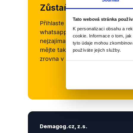
Zůstaňme v kontaktu
Tato webová stránka použív
Přihlaste se k odběru našeho
new
K personalizaci obsahu a re
whatsappového kanálu, kde pravi
cookie. Informace o tom, jak
nejzajímavějších článků a analýz.
tyto údaje mohou zkombinovat
mějte tak přehled o tom, jaké d
používáte jejich služby.
zrovna v Česku šíří.
Newsletter
Demagog.cz, z.s.