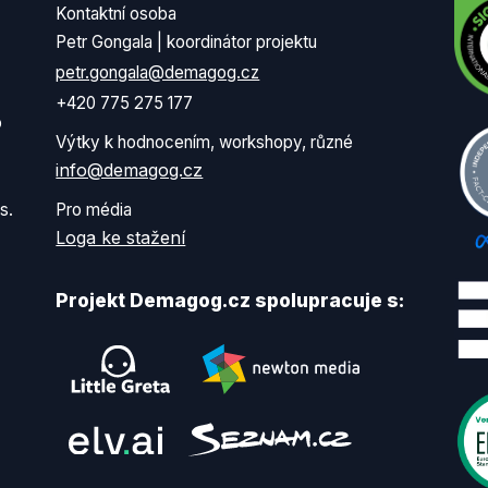
Kontaktní osoba
Petr Gongala | koordinátor projektu
petr.gongala@demagog.cz
+420 775 275 177
o
Výtky k hodnocením, workshopy, různé
info@demagog.cz
s.
Pro média
Loga ke stažení
Projekt Demagog.cz spolupracuje s: