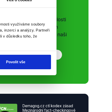
ální sítě
e si ujít nejnovější události
ěvnosti využíváme soubory
gog.cz. Sdílením našich
, inzerci a analýzy. Partneři
vků přátelům podpoříte naši
li v důsledku toho, že
Povolit vše
Demagog.cz ctí kodex zásad
Mezinárodní fact-checkingové