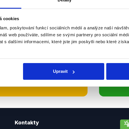
Soci
á cookies
sletteru nebo
Nenecht
klam, poskytování funkcí sociálních médií a analýze naší návšt
delně přinášíme shrnutí
z Dema
 náš web používáte, sdílíme se svými partnery pro sociální média
 Začněte nás odebírat, a
příspě
 s dalšími informacemi, které jste jim poskytli nebo které získa
ezinformace a nepravdy se
práci.
Upravit
WhatsApp
Kontakty