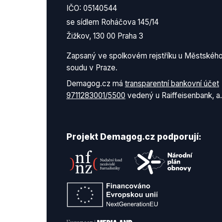
IČO: 05140544
se sídlem Roháčova 145/14
Žižkov, 130 00 Praha 3
Zapsaný ve spolkovém rejstříku u Městskéh
soudu v Praze.
Demagog.cz má
transparentní bankovní účet
9711283001/5500
vedený u Raiffeisenbank, a.
Projekt Demagog.cz podporují: