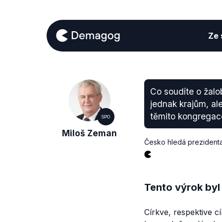
Ze s
Co soudíte o žalo
jednak krajům, al
těmito kongregac
SPO
Miloš Zeman
Česko hledá prezident
Tento výrok byl
Církve, respektive c