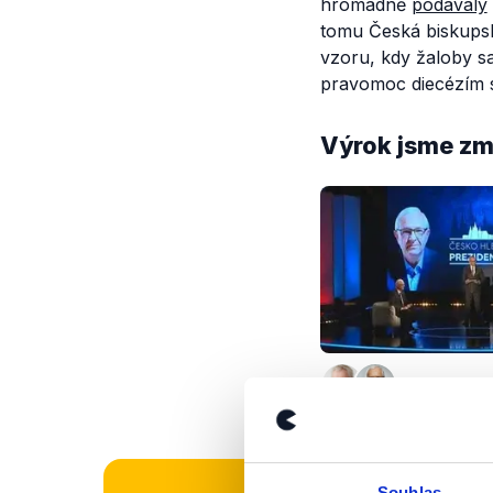
hromadně
podávaly
tomu Česká biskups
vzoru, kdy žaloby s
pravomoc diecézím st
Výrok jsme zmí
Souhlas