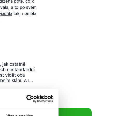
stažena poté, co k
vala
, a to po svém
jádřila
tak, neměla
.
 jak ostatně
ech nestandardní.
st vidět oba
ím klání. A i...
Více o cookies