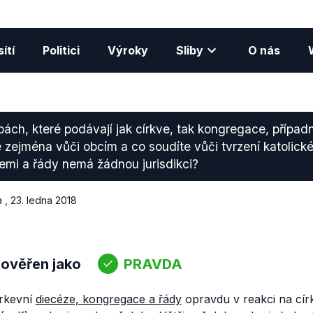
ítí
Politici
Výroky
Sliby
O nás
bách, které podávají jak církve, tak kongregace, případ
e zejména vůči obcím a co soudíte vůči tvrzení katolické
emi a řády nemá žádnou jurisdikci?
a
,
23. ledna 2018
 ověřen jako
PRAVDA
írkevní
diecéze, kongregace a řády
opravdu v reakci na círk