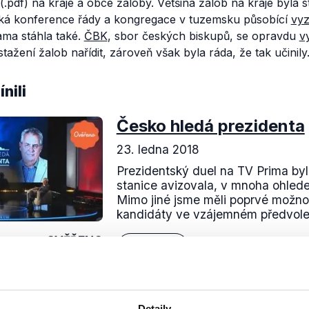
(.pdf) na kraje a obce žaloby. Většina žalob na kraje byla 
ká konference řády a kongregace v tuzemsku působící
vyz
ama stáhla také.
ČBK
, sbor českých biskupů, se opravdu
vy
ažení žalob nařídit, zároveň však byla ráda, že tak učinily
nili
Česko hledá prezidenta
23. ledna 2018
Prezidentský duel na TV Prima byl,
stanice avizovala, v mnoha ohled
Mimo jiné jsme měli poprvé možno
kandidáty ve vzájemném předvolebn
OVĚŘENO
Číst dál
Detaily