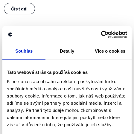
Číst dál
Zůstaňme v kontaktu
Přihlaste se k odběru našeho
Souhlas
Detaily
Více o cookies
newsletteru nebo
whatsappového
kanálu, kde pravidelně přinášíme
Tato webová stránka používá cookies
shrnutí nejzajímavějších článků a analýz.
K personalizaci obsahu a reklam, poskytování funkcí
Začněte nás odebírat, a mějte tak
sociálních médií a analýze naší návštěvnosti využíváme
přehled o tom, jaké dezinformace a
soubory cookie. Informace o tom, jak náš web používáte,
sdílíme se svými partnery pro sociální média, inzerci a
nepravdy se zrovna v Česku šíří.
analýzy. Partneři tyto údaje mohou zkombinovat s
dalšími informacemi, které jste jim poskytli nebo které
Newsletter
WhatsApp
získali v důsledku toho, že používáte jejich služby.