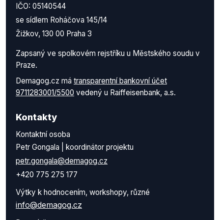
IČO: 05140544
se sídlem Roháčova 145/14
Žižkov, 130 00 Praha 3
Zapsaný ve spolkovém rejstříku u Městského soudu v
Praze.
Demagog.cz má
transparentní bankovní účet
9711283001/5500
vedený u Raiffeisenbank, a.s.
Kontakty
Kontaktní osoba
Petr Gongala | koordinátor projektu
petr.gongala@demagog.cz
+420 775 275 177
Výtky k hodnocením, workshopy, různé
info@demagog.cz