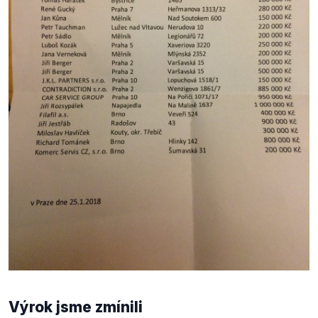
Výrok jsme zmínili