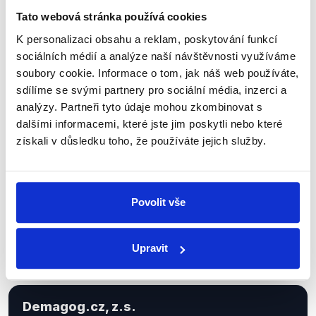
Tato webová stránka používá cookies
K personalizaci obsahu a reklam, poskytování funkcí
Sociální sítě
sociálních médií a analýze naší návštěvnosti využíváme
soubory cookie. Informace o tom, jak náš web používáte,
Nenechte si ujít nejnovější události
sdílíme se svými partnery pro sociální média, inzerci a
analýzy. Partneři tyto údaje mohou zkombinovat s
z Demagog.cz. Sdílením našich
dalšími informacemi, které jste jim poskytli nebo které
příspěvků přátelům podpoříte naši
získali v důsledku toho, že používáte jejich služby.
práci.
Povolit vše
Upravit
Demagog.cz, z.s.