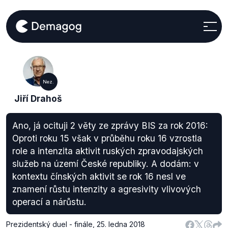
Nez.
Jiří Drahoš
Ano, já ocituji 2 věty ze zprávy BIS za rok 2016:
Oproti roku 15 však v průběhu roku 16 vzrostla
role a intenzita aktivit ruských zpravodajských
služeb na území České republiky. A dodám: v
kontextu čínských aktivit se rok 16 nesl ve
znamení růstu intenzity a agresivity vlivových
operací a nárůstu.
Prezidentský duel - finále
,
25. ledna 2018