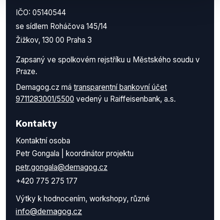
IČO: 05140544
se sídlem Roháčova 145/14
Žižkov, 130 00 Praha 3
Zapsaný ve spolkovém rejstříku u Městského soudu v
Praze.
Demagog.cz má
transparentní bankovní účet
9711283001/5500
vedený u Raiffeisenbank, a.s.
Kontakty
Kontaktní osoba
Petr Gongala | koordinátor projektu
petr.gongala@demagog.cz
+420 775 275 177
Výtky k hodnocením, workshopy, různé
info@demagog.cz