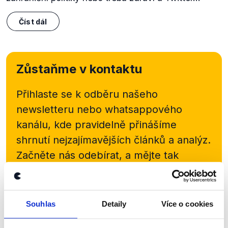
Číst dál
Zůstaňme v kontaktu
Přihlaste se k odběru našeho
newsletteru nebo
whatsappového
kanálu, kde pravidelně přinášíme
shrnutí nejzajímavějších článků a analýz.
Začněte nás odebírat, a mějte tak
přehled o tom, jaké dezinformace a
nepravdy se zrovna v Česku šíří.
Souhlas
Detaily
Více o cookies
Newsletter
WhatsApp