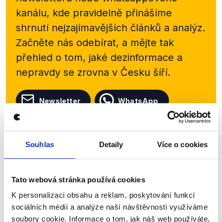
kanálu, kde pravidelně přinášíme
shrnutí nejzajímavějších článků a analýz.
Začněte nás odebírat, a mějte tak
přehled o tom, jaké dezinformace a
nepravdy se zrovna v Česku šíří.
Newsletter
WhatsApp
Souhlas
Detaily
Více o cookies
Sociální sítě
Nenechte si ujít nejnovější události
Tato webová stránka používá cookies
z Demagog.cz. Sdílením našich
K personalizaci obsahu a reklam, poskytování funkcí
příspěvků přátelům podpoříte naši
sociálních médií a analýze naší návštěvnosti využíváme
soubory cookie. Informace o tom, jak náš web používáte,
práci.