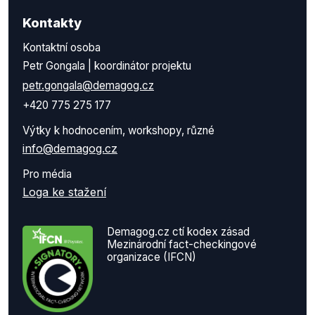
Kontakty
Kontaktní osoba
Petr Gongala | koordinátor projektu
petr.gongala@demagog.cz
+420 775 275 177
Výtky k hodnocením, workshopy, různé
info@demagog.cz
Pro média
Loga ke stažení
Demagog.cz ctí kodex zásad
Mezinárodní fact-checkingové
organizace (IFCN)