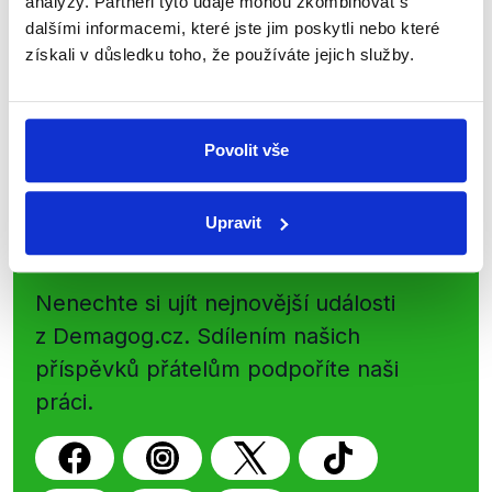
analýzy. Partneři tyto údaje mohou zkombinovat s
Začněte nás odebírat, a mějte tak
dalšími informacemi, které jste jim poskytli nebo které
přehled o tom, jaké dezinformace a
získali v důsledku toho, že používáte jejich služby.
nepravdy se zrovna v Česku šíří.
Newsletter
WhatsApp
Povolit vše
Upravit
Sociální sítě
Nenechte si ujít nejnovější události
z Demagog.cz. Sdílením našich
příspěvků přátelům podpoříte naši
práci.