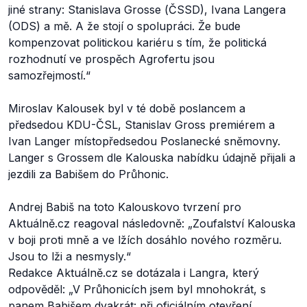
jiné strany: Stanislava Grosse (ČSSD), Ivana Langera
(ODS) a mě. A že stojí o spolupráci. Že bude
kompenzovat politickou kariéru s tím, že politická
rozhodnutí ve prospěch Agrofertu jsou
samozřejmostí.“
Miroslav Kalousek byl v té době poslancem a
předsedou KDU-ČSL, Stanislav Gross premiérem a
Ivan Langer místopředsedou Poslanecké sněmovny.
Langer s Grossem dle Kalouska nabídku údajně přijali a
jezdili za Babišem do Průhonic.
Andrej Babiš na toto Kalouskovo tvrzení pro
Aktuálně.cz reagoval následovně:
„
Zoufalství Kalouska
v boji proti mně a ve lžích dosáhlo nového rozměru.
Jsou to lži a nesmysly.“
Redakce Aktuálně.cz se dotázala i Langra, který
odpověděl:
„V Průhonicích jsem byl mnohokrát, s
panem Babišem dvakrát: při oficiálním otevření