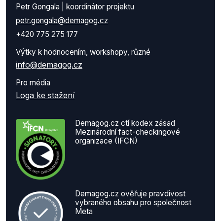
Petr Gongala | koordinátor projektu
petr.gongala@demagog.cz
+420 775 275 177
Výtky k hodnocením, workshopy, různé
info@demagog.cz
Pro média
Loga ke stažení
Demagog.cz ctí kodex zásad
Mezinárodní fact-checkingové
organizace (IFCN)
Demagog.cz ověřuje pravdivost
vybraného obsahu pro společnost
Meta