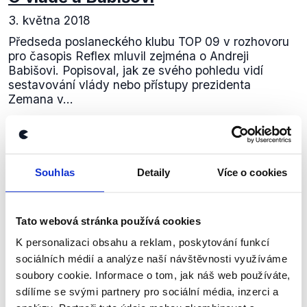
3. května 2018
Předseda poslaneckého klubu TOP 09 v rozhovoru
pro časopis Reflex mluvil zejména o Andreji
Babišovi. Popisoval, jak ze svého pohledu vidí
sestavování vlády nebo přístupy prezidenta
Zemana v...
Číst dál
Souhlas
Detaily
Více o cookies
Zůstaňme v kontaktu
Tato webová stránka používá cookies
Přihlaste se k odběru našeho
K personalizaci obsahu a reklam, poskytování funkcí
newsletteru nebo
whatsappového
sociálních médií a analýze naší návštěvnosti využíváme
kanálu, kde pravidelně přinášíme
soubory cookie. Informace o tom, jak náš web používáte,
shrnutí nejzajímavějších článků a analýz.
sdílíme se svými partnery pro sociální média, inzerci a