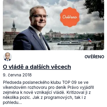
OVĚŘENO
O vládě a dalších věcech
9. června 2018
Předseda poslaneckého klubu TOP 09 se ve
víkendovém rozhovoru pro deník Právo vyjádřil
zejména k nově vznikající vládě. Kritizoval ji z
několika pozic. Jak z programových, tak i z
pohledu...