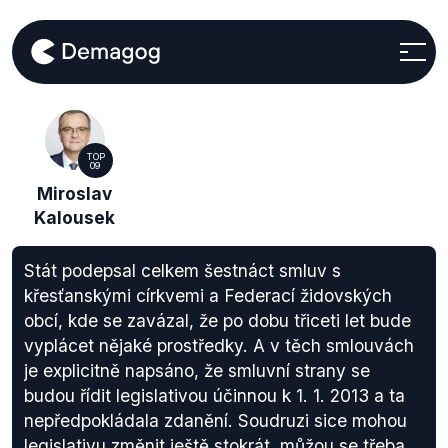
TOP
09
Miroslav
Kalousek
Stát podepsal celkem šestnáct smluv s
křesťanskými církvemi a Federací židovských
obcí, kde se zavázal, že po dobu třiceti let bude
vyplácet nějaké prostředky. A v těch smlouvách
je explicitně napsáno, že smluvní strany se
budou řídit legislativou účinnou k 1. 1. 2013 a ta
nepředpokládala zdanění. Soudruzi sice mohou
legislativu změnit ještě stokrát, můžou se třeba