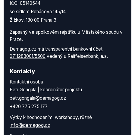
IČO: 05140544
se sídlem Roháčova 145/14
Žižkov, 130 00 Praha 3
Zapsaný ve spolkovém rejstříku u Městského soudu v
Praze.
Demagog.cz má
transparentní bankovní účet
9711283001/5500
vedený u Raiffeisenbank, a.s.
Kontakty
Kontaktní osoba
Petr Gongala | koordinátor projektu
petr.gongala@demagog.cz
+420 775 275 177
Výtky k hodnocením, workshopy, různé
info@demagog.cz