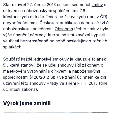
Stát uzavřel 22. února 2013 celkem sedmnáct
smluv
s
církvemi a nábožensk‎‎‎‎‎ý‎‎‎‎mi společnostmi (16
křesťanský‎ch církví a Federace židovský‎ch obcí v ČR)
o vypořádání mezi Českou republikou a danou církví či
náboženskou společností.
Obsahem
těchto smluv byla
v‎ýše finanční náhrady, kterou se stát zavázal vyplatit
ve třiceti bezprostředně po sobě následujících ročních
splátkách.
Součástí každé jednotlivé
smlouvy
je klauzule (článek
5), která stanoví, že se účel smlouvy řídí zákonem o
majetkovém vyrovnání s církvemi a náboženskými
společnostmi (
428/2012 Sb.
) ve znění účinném ke dni
uzavření této smlouvy – tedy ve znění k 1. 1. 2013 (dne
účinnosti zákona).
Výrok jsme zmínili