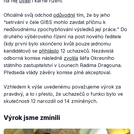
na něj
uvalil
i kárné řízení.
Oficiálně svůj odchod
odůvodnil
tím, že by jeho
“
setrvání v čele GIBS
mohlo zavdat příčinu k
nedůvodnému zpochybňování výsledků její práce.
” Do
druhého výběrového řízení na post nového ředitele
(kdy první bylo skončeno kvůli pouze jednomu
kandidátovi) se
přihlásilo
12 uchazečů. Nezávislá
odborná komise následně
zvolila
šéfa Okresního
státního zastupitelství v Lounech Radima Dragouna.
Předseda vlády závěry komise plně akceptoval.
Vzhledem k výše uvedenému považujeme výrok za
pravdivý, a to i přesto, že uchazečů o funkci bylo ve
skutečnosti 12 narozdíl od 14 zmíněných.
Výrok jsme zmínili