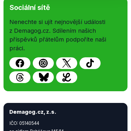
Sociální sítě
Nenechte si ujít nejnovější události
z Demagog.cz. Sdílením našich
příspěvků přátelům podpoříte naši
práci.
Demagog.cz, z.s.
IČO: 05140544