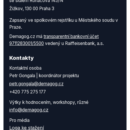
se sídlem Roháčova 145/14
Žižkov, 130 00 Praha 3
Zapsaný ve spolkovém rejstříku u Městského soudu v
Praze.
Demagog.cz má
transparentní bankovní účet
9711283001/5500
vedený u Raiffeisenbank, a.s.
Kontakty
Kontaktní osoba
Petr Gongala | koordinátor projektu
petr.gongala@demagog.cz
+420 775 275 177
Výtky k hodnocením, workshopy, různé
info@demagog.cz
Pro média
Loga ke stažení