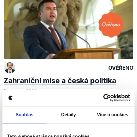
OVĚŘENO
Zahraniční mise a česká politika
8. srpna 2018
Ministr vnitra a zahraničí v jedné osobě v České
televizi komentoval tragickou událost, při níž v
Afghánistánu hrdinně padli 3 čeští vojáci. Hamáček
Souhlas
Detaily
Více o cookies
mluvil o smyslu zahraničních misí, popsal...
Číst dál
Tato webová stránka používá cookies