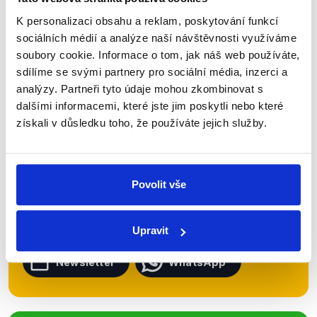
K personalizaci obsahu a reklam, poskytování funkcí
sociálních médií a analýze naší návštěvnosti využíváme
soubory cookie. Informace o tom, jak náš web používáte,
Zůstaňme v kontaktu
sdílíme se svými partnery pro sociální média, inzerci a
analýzy. Partneři tyto údaje mohou zkombinovat s
Přihlaste se k odběru našeho
dalšími informacemi, které jste jim poskytli nebo které
newsletteru nebo
whatsappového
získali v důsledku toho, že používáte jejich služby.
kanálu, kde pravidelně přinášíme
shrnutí nejzajímavějších článků a analýz.
Začněte nás odebírat, a mějte tak
Povolit vše
přehled o tom, jaké dezinformace a
nepravdy se zrovna v Česku šíří.
Upravit
Newsletter
WhatsApp