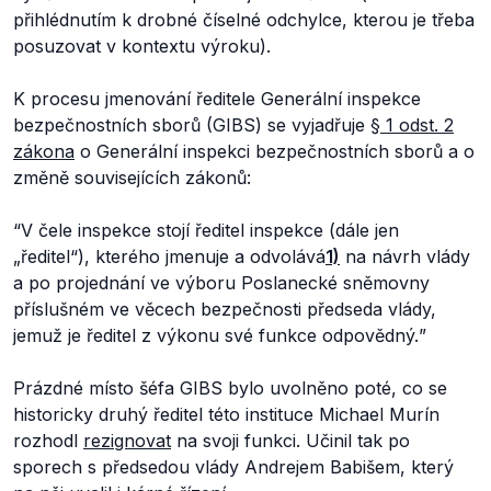
přihlédnutím k drobné číselné odchylce, kterou je třeba
posuzovat v kontextu výroku).
K procesu jmenování ředitele Generální inspekce
bezpečnostních sborů (GIBS) se vyjadřuje
§ 1 odst. 2
zákona
o Generální inspekci bezpečnostních sborů a o
změně souvisejících zákonů:
“
V čele inspekce stojí ředitel inspekce (dále jen
„ředitel“), kterého jmenuje a odvolává
1)
na návrh vlády
a po projednání ve výboru Poslanecké sněmovny
příslušném ve věcech bezpečnosti předseda vlády,
jemuž je ředitel z výkonu své funkce odpovědný.
”
Prázdné místo šéfa GIBS bylo uvolněno poté, co se
historicky druhý ředitel této instituce Michael Murín
rozhodl
rezignovat
na svoji funkci. Učinil tak po
sporech s předsedou vlády Andrejem Babišem, který