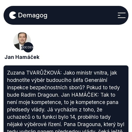
SOCDEM
Jan Hamáček
Zuzana TVARŮŽKOVÁ: Jako ministr vnitra, jak
hodnotíte výběr budoucího šéfa Generální
inspekce bezpečnostních sborů? Pokud to tedy
bude Radim Dragoun. Jan HAMÁČEK: Tak to
není moje kompetence, to je kompetence pana
předsedy vlády. Já vycházím z toho, že
uchazečů o tu funkci bylo 14, proběhlo tady
nějaké výběrové řízení. Pana Dragouna, který byl
tedy vybrán panem předsedou vlády, čeká ještě