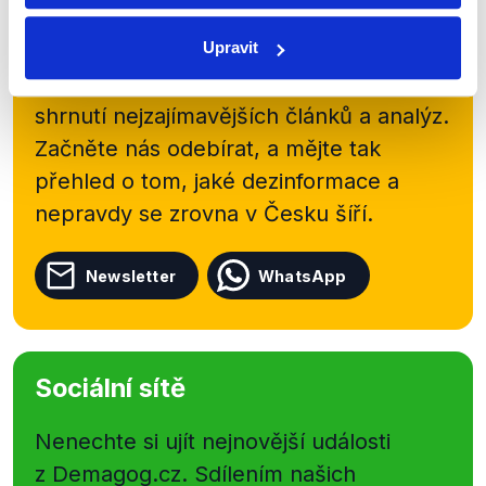
Přihlaste se k odběru našeho
newsletteru nebo
whatsappového
Upravit
kanálu, kde pravidelně přinášíme
shrnutí nejzajímavějších článků a analýz.
Začněte nás odebírat, a mějte tak
přehled o tom, jaké dezinformace a
nepravdy se zrovna v Česku šíří.
Newsletter
WhatsApp
Sociální sítě
Nenechte si ujít nejnovější události
z Demagog.cz. Sdílením našich