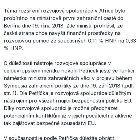
Téma rozšíření rozvojové spolupráce v Africe bylo
probíráno na ministrově první zahraniční cestě do
Berlína
dne 19. října 2018
. Zde ministr prohlásil, že
česká strana chce navýšit finanční prostředky na
rozvojovou pomoc ze současných 0,11 % HNP na 0,33
% HNP.
O důležitosti nástroje rozvojové spolupráce v
celoevropském měřítku hovořil Petříček ještě ve funkci
náměstka ministra zahraničních věcí v projevu během
Symposia zahraniční politiky ze dne
19. září 2018
(.pdf,
str. 1). Dle Petříčka je rozvojová spolupráce důležitým
nástrojem pro všezahrnující bezpečnostní politiku EU.
Díky rozvojové spolupráci je možné předcházet
potenciálním konfliktům již v jejich počátcích a aktivně
tak zajišťovat bezpečné sousedství EU.
V současnosti je podle Petříčka důležité obrátit