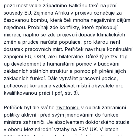
pozornost vedle západního Balkánu také na jižní
sousedy EU. Zejména Afriku v projevu označuje za
časovanou bombu, která čelí mnoha negativním dějům
najednou. Probíhají zde konflikty, které způsobují
migraci, naplno se zde projevují dopady klimatických
změn a prudce narůstá populace, pro kterou není
dostatek pracovních míst. Petříček navrhuje kontinuální
zapojení EU, OSN, ale i bilaterálně. Důležitý je tzv. top
up development a humanitární pomoc v budování
základních státních struktur a pomoc při plnění jejich
základních funkcí. Dále vytvářet pracovní pozice,
potlačovat korupci a vzdělávat místní obyvatele pro
kvalifikovanou práci (
.pdf, str. 3
).
Petříček byl dle svého
životopisu
v oblasti zahraniční
politiky aktivní i před svým jmenováním do funkce
ministra zahraničí. Je absolventem doktorského studia
v oboru Mezinárodní vztahy na FSV UK. V letech