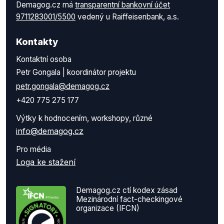
Demagog.cz má
transparentní bankovní účet
9711283001/5500
vedený u Raiffeisenbank, a.s.
Kontakty
Kontaktní osoba
Petr Gongala | koordinátor projektu
petr.gongala@demagog.cz
+420 775 275 177
Výtky k hodnocením, workshopy, různé
info@demagog.cz
Pro média
Loga ke stažení
Demagog.cz ctí kodex zásad
Mezinárodní fact-checkingové
organizace (IFCN)