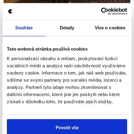
OVĚŘENO
Souhlas
Detaily
Více o cookies
Nový ministr zahraničí Tomáš
Petříček
Tato webová stránka používá cookies
24. října 2018
K personalizaci obsahu a reklam, poskytování funkcí
Tomáš Petříček byl jmenován do funkce ministra
sociálních médií a analýze naší návštěvnosti využíváme
zahraničních věcí 16. října 2018. Ověřili jsme jeden z
soubory cookie. Informace o tom, jak náš web používáte,
jeho prvních rozhovorů pro Týden v politice. Hovořil
sdílíme se svými partnery pro sociální média, inzerci a
například o zahraničních cestách i...
analýzy. Partneři tyto údaje mohou zkombinovat s
dalšími informacemi, které jste jim poskytli nebo které
Číst dál
získali v důsledku toho, že používáte jejich služby.
Zůstaňme v kontaktu
Povolit vše