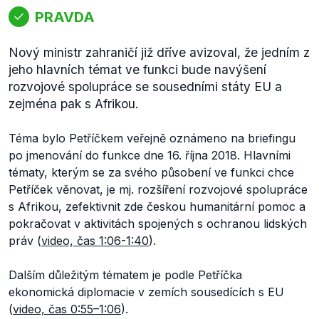
PRAVDA
Nový ministr zahraničí již dříve avizoval, že jedním z
jeho hlavních témat ve funkci bude navýšení
rozvojové spolupráce se sousedními státy EU a
zejména pak s Afrikou.
Téma bylo Petříčkem veřejně oznámeno na briefingu
po jmenování do funkce dne 16. října 2018. Hlavními
tématy, kterým se za svého působení ve funkci chce
Petříček věnovat, je mj. rozšíření rozvojové spolupráce
s Afrikou, zefektivnit zde českou humanitární pomoc a
pokračovat v aktivitách spojených s ochranou lidských
práv (
video, čas 1:06-1:40
).
Dalším důležitým tématem je podle Petříčka
ekonomická diplomacie v zemích sousedících s EU
(
video, čas 0:55–1:06
).