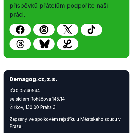
příspěvků přátelům podpoříte naši
práci.
Demagog.cz, z.s.
IČO: 05140544
se sídlem Roháčova 145/14
Žižkov, 130 00 Praha 3
Zapsaný ve spolkovém rejstříku u Městského soudu v
Praze.