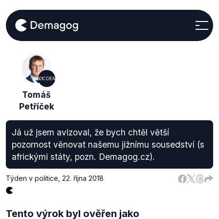
SOCDEM
Tomáš
Petříček
Já už jsem avizoval, že bych chtěl větší
pozornost věnovat našemu jižnímu sousedství (s
africkými státy, pozn. Demagog.cz).
Týden v politice
,
22. října 2018
Tento výrok byl ověřen jako