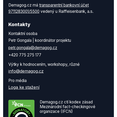
Demagog.cz má
transparentní bankovní účet
9711283001/5500
vedený u Raiffeisenbank, a.s.
Kontakty
Kontaktní osoba
Petr Gongala | koordinátor projektu
petr.gongala@demagog.cz
+420 775 275 177
Výtky k hodnocením, workshopy, různé
info@demagog.cz
Pro média
Loga ke stažení
Demagog.cz ctí kodex zásad
Mezinárodní fact-checkingové
organizace (IFCN)