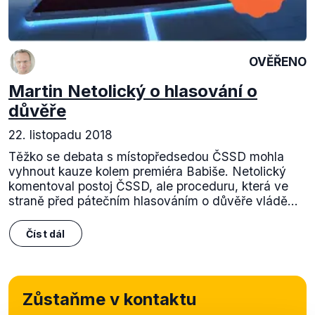
OVĚŘENO
Martin Netolický o hlasování o
důvěře
22. listopadu 2018
Těžko se debata s místopředsedou ČSSD mohla
vyhnout kauze kolem premiéra Babiše. Netolický
komentoval postoj ČSSD, ale proceduru, která ve
straně před pátečním hlasováním o důvěře vládě...
Číst dál
Zůstaňme v kontaktu