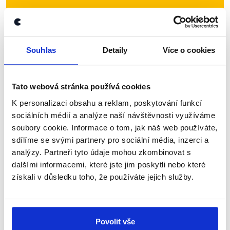
Přihlaste se k odběru našeho
newsletteru nebo
whatsappového
kanálu, kde pravidelně přinášíme
Souhlas
Detaily
Více o cookies
shrnutí nejzajímavějších článků a analýz.
Začněte nás odebírat, a mějte tak
Tato webová stránka používá cookies
přehled o tom, jaké dezinformace a
K personalizaci obsahu a reklam, poskytování funkcí
nepravdy se zrovna v Česku šíří.
sociálních médií a analýze naší návštěvnosti využíváme
soubory cookie. Informace o tom, jak náš web používáte,
Newsletter
WhatsApp
sdílíme se svými partnery pro sociální média, inzerci a
analýzy. Partneři tyto údaje mohou zkombinovat s
dalšími informacemi, které jste jim poskytli nebo které
získali v důsledku toho, že používáte jejich služby.
Sociální sítě
Nenechte si ujít nejnovější události
Povolit vše
z Demagog.cz. Sdílením našich