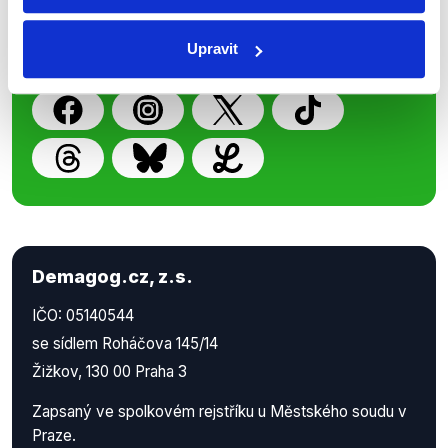
příspěvků přátelům podpoříte naši
Upravit
práci.
Demagog.cz, z.s.
IČO: 05140544
se sídlem Roháčova 145/14
Žižkov, 130 00 Praha 3
Zapsaný ve spolkovém rejstříku u Městského soudu v
Praze.