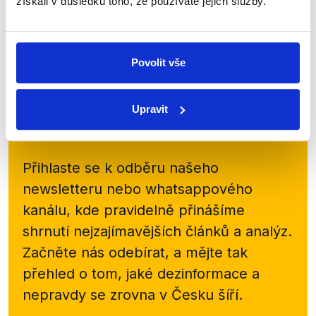
získali v důsledku toho, že používáte jejich služby.
Dvacet minut Radiožurnálu. Hlavním tématem
rozhovoru byla kauza ohledně společnosti Huawei a
Filipova reakce na zprávu Národního úřadu pro...
Povolit vše
Číst dál
Upravit
Zůstaňme v kontaktu
Přihlaste se k odběru našeho
newsletteru nebo
whatsappového
kanálu, kde pravidelně přinášíme
shrnutí nejzajímavějších článků a analýz.
Začněte nás odebírat, a mějte tak
přehled o tom, jaké dezinformace a
nepravdy se zrovna v Česku šíří.