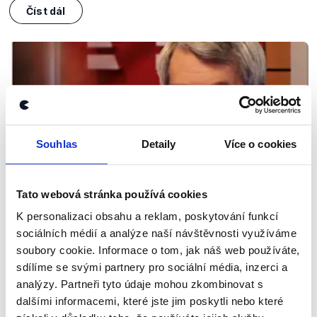
Číst dál
Souhlas
Detaily
Více o cookies
Tato webová stránka používá cookies
OVĚŘENO
K personalizaci obsahu a reklam, poskytování funkcí
sociálních médií a analýze naší návštěvnosti využíváme
Vojtěch Filip o čínských
soubory cookie. Informace o tom, jak náš web používáte,
technologiích
sdílíme se svými partnery pro sociální média, inzerci a
24. ledna 2019
analýzy. Partneři tyto údaje mohou zkombinovat s
dalšími informacemi, které jste jim poskytli nebo které
Předseda KSČM Vojtěch Filip byl hostem pořadu