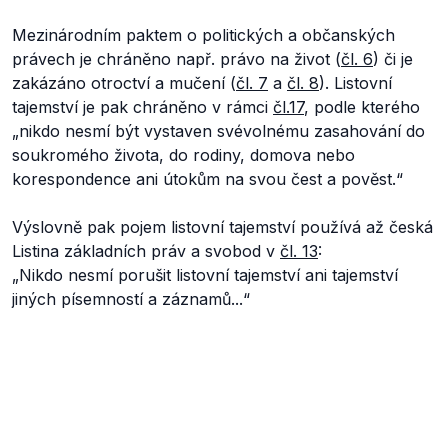
Mezinárodním paktem o politických a občanských
právech je chráněno např. právo na život (
čl. 6
) či je
zakázáno otroctví a mučení (
čl. 7
a
čl. 8
). Listovní
tajemství je pak chráněno v rámci
čl.17
, podle kterého
„
nikdo nesmí být vystaven svévolnému zasahování do
soukromého života, do rodiny, domova nebo
korespondence ani útokům na svou čest a pověst.
“
Výslovně pak pojem listovní tajemství používá až česká
Listina základních práv a svobod v
čl. 13
:
„
Nikdo nesmí porušit listovní tajemství ani tajemství
jiných písemností a záznamů...
“