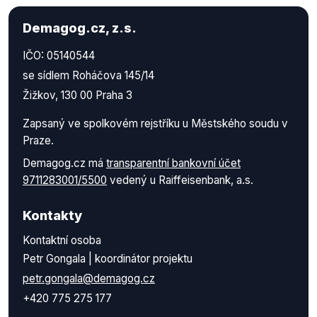
Demagog.cz, z.s.
IČO: 05140544
se sídlem Roháčova 145/14
Žižkov, 130 00 Praha 3
Zapsaný ve spolkovém rejstříku u Městského soudu v
Praze.
Demagog.cz má
transparentní bankovní účet
9711283001/5500
vedený u Raiffeisenbank, a.s.
Kontakty
Kontaktní osoba
Petr Gongala | koordinátor projektu
petr.gongala@demagog.cz
+420 775 275 177