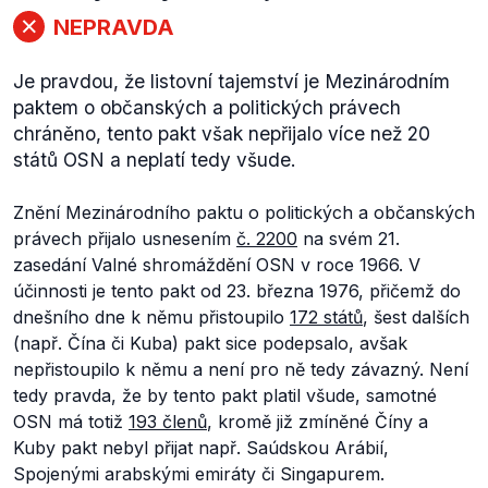
NEPRAVDA
Je pravdou, že listovní tajemství je Mezinárodním
paktem o občanských a politických právech
chráněno, tento pakt však nepřijalo více než 20
států OSN a neplatí tedy všude.
Znění Mezinárodního paktu o politických a občanských
právech přijalo usnesením
č. 2200
na svém 21.
zasedání Valné shromáždění OSN v roce 1966. V
účinnosti je tento pakt od 23. března 1976, přičemž do
dnešního dne k němu přistoupilo
172 států
, šest dalších
(např. Čína či Kuba) pakt sice podepsalo, avšak
nepřistoupilo k němu a není pro ně tedy závazný. Není
tedy pravda, že by tento pakt platil všude, samotné
OSN má totiž
193 členů
, kromě již zmíněné Číny a
Kuby pakt nebyl přijat např. Saúdskou Arábií,
Spojenými arabskými emiráty či Singapurem.