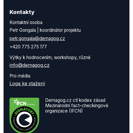
Kontakty
Kontaktní osoba
Petr Gongala | koordinátor projektu
petr.gongala@demagog.cz
+420 775 275 177
Výtky k hodnocením, workshopy, různé
info@demagog.cz
Pro média
Loga ke stažení
Demagog.cz ctí kodex zásad
Mezinárodní fact-checkingové
organizace (IFCN)