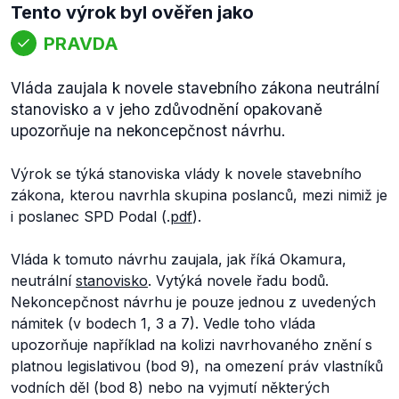
Tento výrok byl ověřen jako
PRAVDA
Vláda zaujala k novele stavebního zákona neutrální
stanovisko a v jeho zdůvodnění opakovaně
upozorňuje na nekoncepčnost návrhu.
Výrok se týká stanoviska vlády k novele stavebního
zákona, kterou navrhla skupina poslanců, mezi nimiž je
i poslanec SPD Podal (.
pdf
).
Vláda k tomuto návrhu zaujala, jak říká Okamura,
neutrální
stanovisko
. Vytýká novele řadu bodů.
Nekoncepčnost návrhu je pouze jednou z uvedených
námitek (v bodech 1, 3 a 7). Vedle toho vláda
upozorňuje například na kolizi navrhovaného znění s
platnou legislativou (bod 9), na omezení práv vlastníků
vodních děl (bod 8) nebo na vyjmutí některých