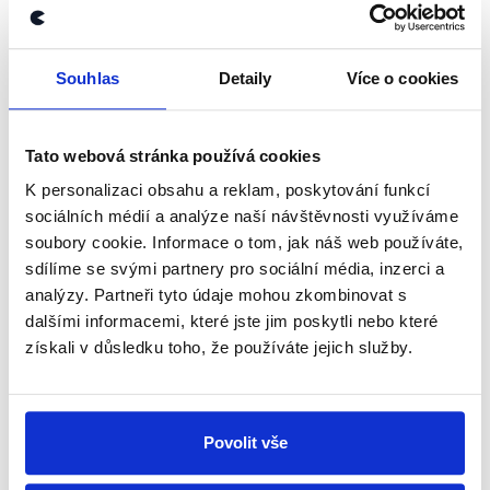
newsletteru nebo
whatsappového
kanálu, kde pravidelně přinášíme
shrnutí nejzajímavějších článků a analýz.
Souhlas
Detaily
Více o cookies
Začněte nás odebírat, a mějte tak
přehled o tom, jaké dezinformace a
Tato webová stránka používá cookies
nepravdy se zrovna v Česku šíří.
K personalizaci obsahu a reklam, poskytování funkcí
sociálních médií a analýze naší návštěvnosti využíváme
Newsletter
WhatsApp
soubory cookie. Informace o tom, jak náš web používáte,
sdílíme se svými partnery pro sociální média, inzerci a
analýzy. Partneři tyto údaje mohou zkombinovat s
dalšími informacemi, které jste jim poskytli nebo které
Sociální sítě
získali v důsledku toho, že používáte jejich služby.
Nenechte si ujít nejnovější události
z Demagog.cz. Sdílením našich
Povolit vše
příspěvků přátelům podpoříte naši