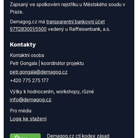
Zapsaný ve spolkovém rejstříku u Městského soudu v
Praze.
Demagog.cz má
transparentní bankovní účet
9711283001/5500
vedený u Raiffeisenbank, a.s.
Kontakty
Kontaktní osoba
Petr Gongala | koordinátor projektu
petr.gongala@demagog.cz
+420 775 275 177
Výtky k hodnocením, workshopy, různé
info@demagog.cz
Pro média
Loga ke stažení
Demagog.cz ctí kodex zásad