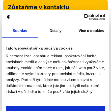
Zůstaňme v kontaktu
Přihlaste se k odběru našeho
newsletteru nebo
whatsappového
Souhlas
Detaily
Více o cookies
kanálu, kde pravidelně přinášíme
shrnutí nejzajímavějších článků a analýz.
Tato webová stránka používá cookies
Začněte nás odebírat, a mějte tak
přehled o tom, jaké dezinformace a
K personalizaci obsahu a reklam, poskytování funkcí
sociálních médií a analýze naší návštěvnosti využíváme
nepravdy se zrovna v Česku šíří.
soubory cookie. Informace o tom, jak náš web používáte,
sdílíme se svými partnery pro sociální média, inzerci a
Newsletter
WhatsApp
analýzy. Partneři tyto údaje mohou zkombinovat s
dalšími informacemi, které jste jim poskytli nebo které
získali v důsledku toho, že používáte jejich služby.
Sociální sítě