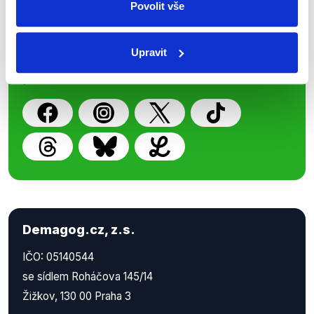
Povolit vše
Nenechte si ujít nejnovější události
z Demagog.cz. Sdílením našich
Upravit
příspěvků přátelům podpoříte naši
práci.
Demagog.cz, z.s.
IČO: 05140544
se sídlem Roháčova 145/14
Žižkov, 130 00 Praha 3