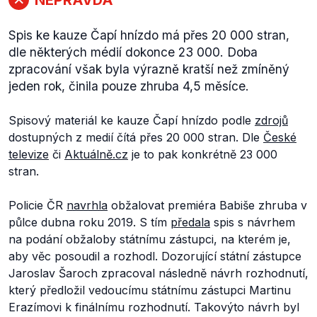
Spis ke kauze Čapí hnízdo má přes 20 000 stran,
dle některých médií dokonce 23 000. Doba
zpracování však byla výrazně kratší než zmíněný
jeden rok, činila pouze zhruba 4,5 měsíce.
Spisový materiál ke kauze Čapí hnízdo podle
zdrojů
dostupných z
medií čítá přes 20 000 stran. Dle
České
televize
či
Aktuálně.cz
je to pak konkrétně 23 000
stran.
Policie ČR
navrhla
obžalovat premiéra Babiše zhruba v
půlce dubna roku 2019. S tím
předala
spis s návrhem
na podání obžaloby státnímu zástupci, na kterém je,
aby věc posoudil a rozhodl. Dozorující státní zástupce
Jaroslav Šaroch zpracoval následně návrh rozhodnutí,
který předložil vedoucímu státnímu zástupci Martinu
Erazímovi k finálnímu rozhodnutí. Takovýto návrh byl