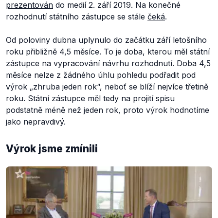
prezentován
do medií 2. září 2019. Na konečné
rozhodnutí státního zástupce se stále
čeká
.
Od poloviny dubna uplynulo do začátku září letošního
roku přibližně 4,5 měsíce. To je doba, kterou měl státní
zástupce na vypracování návrhu rozhodnutí. Doba 4,5
měsíce nelze z žádného úhlu pohledu podřadit pod
výrok „zhruba jeden rok“, neboť se blíží nejvíce třetině
roku. Státní zástupce měl tedy na projití spisu
podstatně méně než jeden rok, proto výrok hodnotíme
jako nepravdivý.
Výrok jsme zmínili