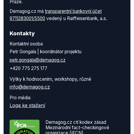
Praze.
Demagog.cz má
transparentní bankovní účet
9711283001/5500
vedený u Raiffeisenbank, a.s.
Kontakty
Kontaktní osoba
Petr Gongala | koordinátor projektu
petr.gongala@demagog.cz
+420 775 275 177
Výtky k hodnocením, workshopy, různé
info@demagog.cz
Pro média
Loga ke stažení
Demagog.cz ctí kodex zásad
Mezinárodní fact-checkingové
organizace (IFCN)