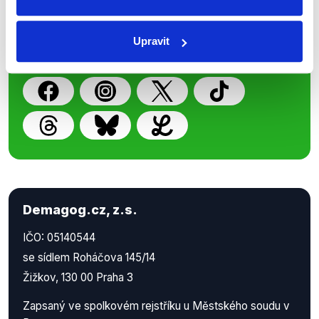
z Demagog.cz. Sdílením našich
příspěvků přátelům podpoříte naši
Upravit
práci.
Demagog.cz, z.s.
IČO: 05140544
se sídlem Roháčova 145/14
Žižkov, 130 00 Praha 3
Zapsaný ve spolkovém rejstříku u Městského soudu v