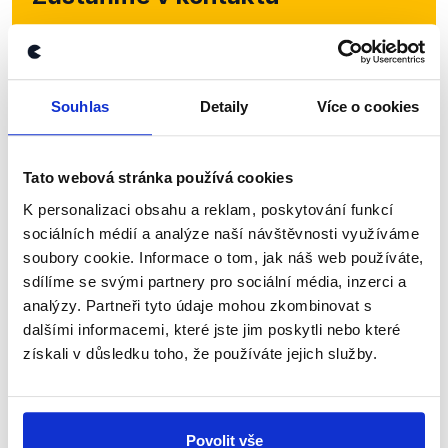
Přihlaste se k odběru našeho
newsletteru nebo
whatsappového
kanálu, kde pravidelně přinášíme
Souhlas
Detaily
Více o cookies
shrnutí nejzajímavějších článků a analýz.
Začněte nás odebírat, a mějte tak
Tato webová stránka používá cookies
přehled o tom, jaké dezinformace a
K personalizaci obsahu a reklam, poskytování funkcí
nepravdy se zrovna v Česku šíří.
sociálních médií a analýze naší návštěvnosti využíváme
soubory cookie. Informace o tom, jak náš web používáte,
sdílíme se svými partnery pro sociální média, inzerci a
Newsletter
WhatsApp
analýzy. Partneři tyto údaje mohou zkombinovat s
dalšími informacemi, které jste jim poskytli nebo které
získali v důsledku toho, že používáte jejich služby.
Sociální sítě
Nenechte si ujít nejnovější události
Povolit vše