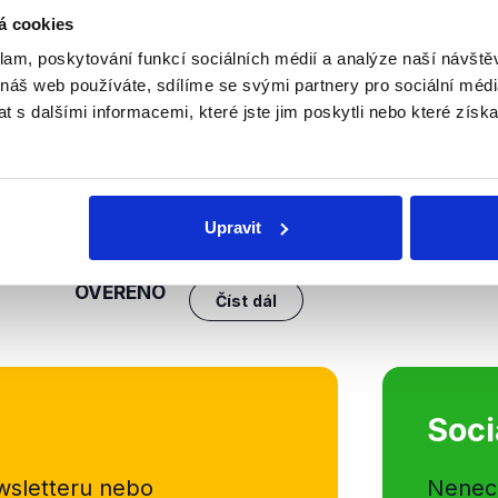
á cookies
nili
klam, poskytování funkcí sociálních médií a analýze naší návšt
 náš web používáte, sdílíme se svými partnery pro sociální média
Miloš Zeman na TV Bar
 s dalšími informacemi, které jste jim poskytli nebo které získa
13. září 2019
Po prázdninové přestávce se na T
pořad Týden s prezidentem, ve k
prezident Zeman pravidelným a j
Upravit
Moderátor a ředitel stanice v jedn
OVĚŘENO
Číst dál
Soci
sletteru nebo
Nenecht