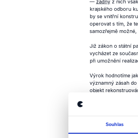
—
žádný
z nich vša
krajského odboru ku
by se vnitřní konstr
operovat s tím, že t
samozřejmě možné, a
Již zákon o státní 
vycházet ze současn
při umožnění realiz
Výrok hodnotíme jak
významný zásah do c
objekt rekonstruov
vybourání vnitřní ko
Pro kontext můžeme u
zbourána
zchátralá 
Souhlas
Ministerstvo kultury
ještě před tím, než d