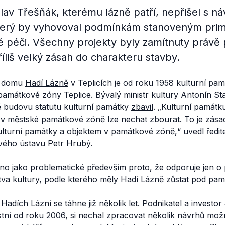
lav Třešňák, kterému lázně patří, nepřišel s n
terý by vyhovoval podmínkám stanoveným prim
 péči. Všechny projekty byly zamítnuty právě 
íliš velký zásah do charakteru stavby.
o domu
Hadí Lázně
v Teplicích je od roku 1958 kulturní pa
památkové zóny Teplice. Bývalý ministr kultury Antonín S
ě budovu statutu kulturní památky
zbavil
. „
Kulturní památk
 v městské památkové zóně lze nechat zbourat. To je zásad
lturní památky a objektem v památkové zóně,“
uvedl ředit
ého ústavu Petr Hrubý.
no jako problematické především proto, že
odporuje
jen o 
stva kultury, podle kterého měly Hadí Lázně zůstat pod p
Hadích Lázní se táhne již několik let. Podnikatel a investor
stní od roku 2006, si nechal zpracovat několik
návrhů
možn