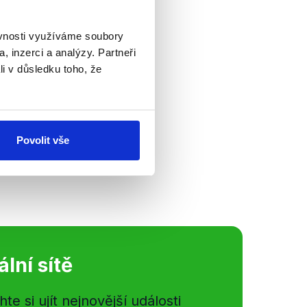
ěvnosti využíváme soubory
, inzerci a analýzy. Partneři
randov
li v důsledku toho, že
V Barrandov vrátil
terém bývá
ediným hostem.
Povolit vše
é osobě, Jaromír...
ální sítě
e si ujít nejnovější události