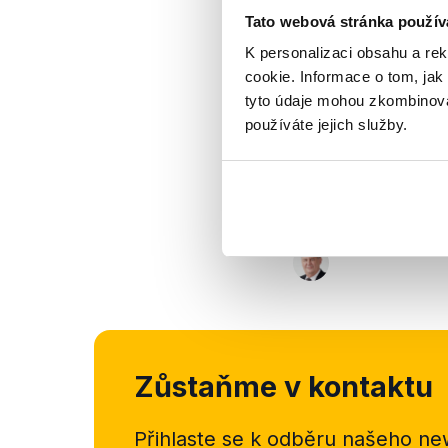
Tato webová stránka použív
Výrok jsme zmí
K personalizaci obsahu a re
cookie. Informace o tom, jak
tyto údaje mohou zkombinovat
používáte jejich služby.
Zůstaňme v kontaktu
Přihlaste se k odběru našeho
new