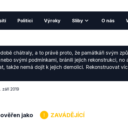
ítí
Politici
Výroky
Sliby
O nás
době chátraly, a to právě proto, že památkáři svým zp
ebo svými podmínkami, bránili jejich rekonstrukci, no 
t, takže nemá dojít k jejich demolici. Rekonstruovat v
. září 2019
 ověřen jako
ZAVÁDĚJÍCÍ