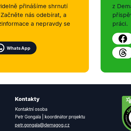
delně přinášíme shrnutí
z Dema
 Začněte nás odebírat, a
příspě
ezinformace a nepravdy se
práci.
WhatsApp
Kontakty
Kontaktní osoba
Petr Gongala | koordinátor projektu
petr.gongala@demagog.cz