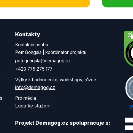
Kontakty
Kontaktní osoba
Petr Gongala | koordinátor projektu
petr.gongala@demagog.cz
+420 775 275 177
o
Výtky k hodnocením, workshopy, různé
info@demagog.cz
s.
Pro média
Loga ke stažení
Projekt Demagog.cz spolupracuje s: