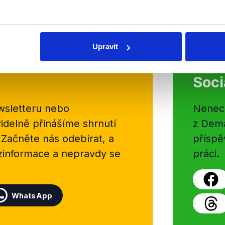
Růžičkou, nestraníkem zvoleným 
OVĚŘENO
Číst dál
Upravit
Soci
sletteru nebo
Nenecht
delně přinášíme shrnutí
z Dema
 Začněte nás odebírat, a
příspě
ezinformace a nepravdy se
práci.
WhatsApp