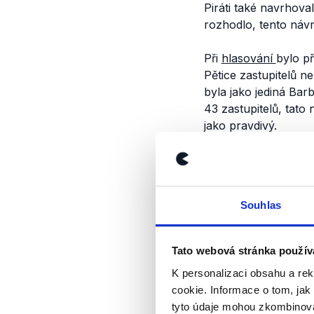
Piráti také navrhova
rozhodlo, tento náv
Při
hlasování
bylo př
Pětice zastupitelů ne
byla jako jediná Ba
43 zastupitelů, tato
jako pravdivý.
Výrok jsme zmí
Souhlas
Tato webová stránka použív
K personalizaci obsahu a re
cookie. Informace o tom, jak
tyto údaje mohou zkombinovat