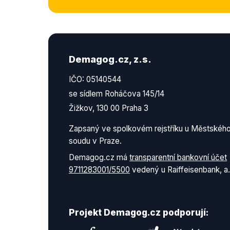
Demagog.cz, z.s.
IČO: 05140544
se sídlem Roháčova 145/14
Žižkov, 130 00 Praha 3
Zapsaný ve spolkovém rejstříku u Městskéh
soudu v Praze.
Demagog.cz má
transparentní bankovní účet
9711283001/5500
vedený u Raiffeisenbank, a.
Projekt Demagog.cz podporují: