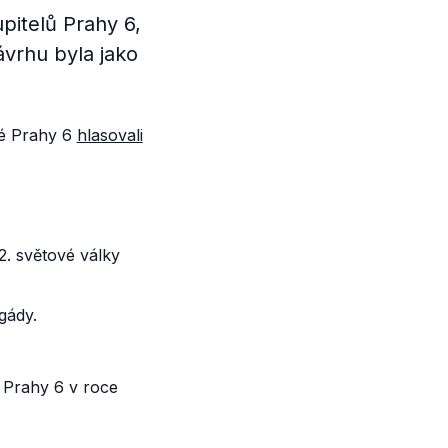
pitelů Prahy 6,
ávrhu byla jako
elé Prahy 6
hlasovali
. světové války
gády.
 Prahy 6 v roce