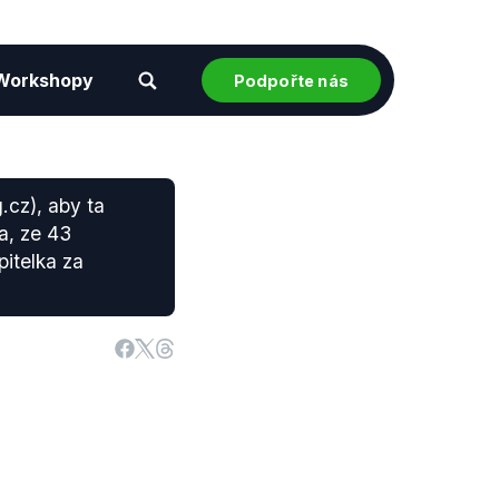
Workshopy
Podpořte nás
.cz), aby ta
a, ze 43
pitelka za