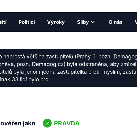
ítí
Politici
Výroky
Sliby
O nás
o naprostá většina zastupitelů (Prahy 6, pozn. Demagog
oněva, pozn. Demagog.cz) byla odstraněna, aby zmizel
telů byla jenom jedna zastupitelka proti, myslím, zastu
inak 33 lidí bylo pro.
 ověřen jako
PRAVDA