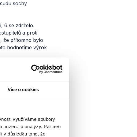
 osudu sochy
, 6 se zdrželo.
stupitelů a proti
, že přítomno bylo
roto hodnotíme výrok
ředseda
Více o cookies
ví i
ěvnosti využíváme soubory
rt Plaga se v
, inzerci a analýzy. Partneři
enátorem Jiřím
li v důsledku toho, že