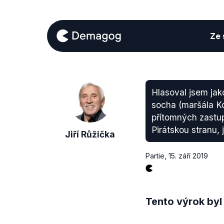
Ze s
Hlasoval jsem jak
socha (maršála K
přítomných zastupi
Pirátskou stranu, j
Jiří Růžička
Partie
,
15. září 2019
Tento výrok byl