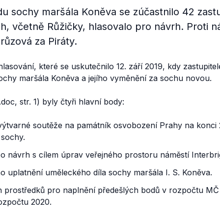
u sochy maršála Koněva se zúčastnilo 42 zastu
h, včetně Růžičky, hlasovalo pro návrh. Proti n
růzová za Piráty.
 hlasování, které se uskutečnilo 12. září 2019, kdy zastupit
ochy maršála Koněva a jejího vyměnění za sochu novou.
.doc, str. 1) byly čtyři hlavní body:
výtvarné soutěže na památník osvobození Prahy na konci 2
 sochy.
o návrh s cílem úprav veřejného prostoru náměstí Interbri
o uplatnění uměleckého díla sochy maršála I. S. Koněva.
ích prostředků pro naplnění předešlých bodů v rozpočtu MČ
ozpočtu 2020.