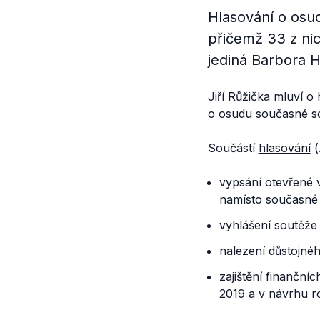
Hlasování o osud
přičemž 33 z nic
jediná Barbora H
Jiří Růžička mluví o
o osudu současné s
Součástí
hlasování
(
vypsání otevřené 
namísto současné
vyhlášení soutěže 
nalezení důstojnéh
zajištění finančn
2019 a v návrhu r