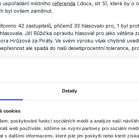
li uspořádání místního
referenda
(.docx, str 5), které by o
rh byl ovšem zamítnut.
ítomno 42 zastupitelů, přičemž 33 hlasovalo pro, 1 byl proti
hlasovala. Jiří Růžička opravdu hlasoval pro jako většina za
rbora Hrůzová za Piráty. Ve svém výroku však chybně uvedl
 nepřesnost ale spadá do naší desetiprocentní tolerance, p
nili
Ministr Plaga a místop
Detaily
Senátu Růžička ke školst
Koněvovi
á cookies
21. září 2019
klam, poskytování funkcí sociálních médií a analýze naší návšt
Ministr školství za hnutí ANO Robe
 náš web používáte, sdílíme se svými partnery pro sociální média
pořadu TV Prima Partie střetl se s
 s dalšími informacemi, které jste jim poskytli nebo které získa