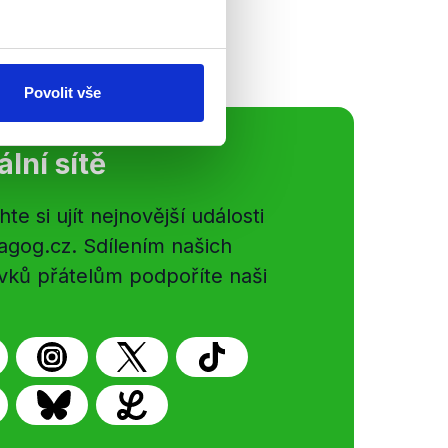
za TOP a STAN.
Povolit vše
ální sítě
e si ujít nejnovější události
gog.cz. Sdílením našich
vků přátelům podpoříte naši